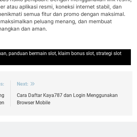
r atau aplikasi resmi, koneksi internet stabil, dan
menikmati semua fitur dan promo dengan maksimal.
emaksimalkan peluang menang, dan membuat
enangkan dan aman.
man, panduan bermain slot, klaim bonus slot, strategi slot
s:
Next:
ng
Cara Daftar Kaya787 dan Login Menggunakan
en
Browser Mobile