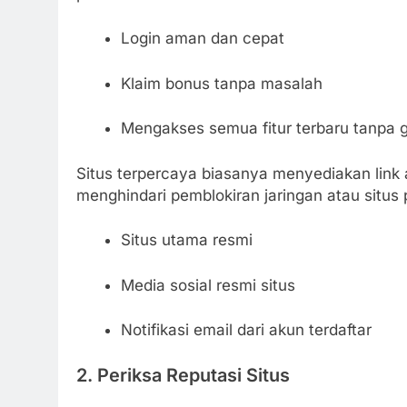
Login aman dan cepat
Klaim bonus tanpa masalah
Mengakses semua fitur terbaru tanpa
Situs terpercaya biasanya menyediakan link a
menghindari pemblokiran jaringan atau situs p
Situs utama resmi
Media sosial resmi situs
Notifikasi email dari akun terdaftar
2. Periksa Reputasi Situs