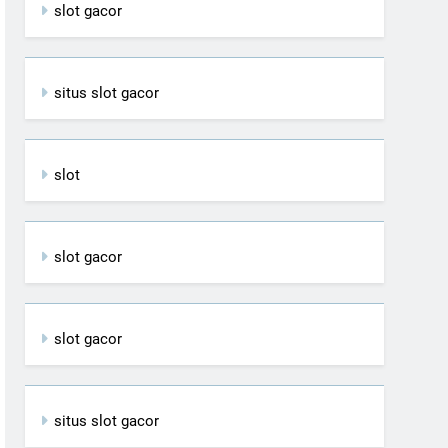
slot gacor
situs slot gacor
slot
slot gacor
slot gacor
situs slot gacor