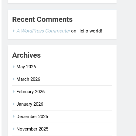
Recent Comments
A WordPress Commenter
on
Hello world!
Archives
May 2026
March 2026
February 2026
January 2026
December 2025
November 2025