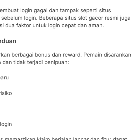
buat login gagal dan tampak seperti situs
sebelum login. Beberapa situs slot gacor resmi juga
si dua faktor untuk login cepat dan aman.
nduan
rkan berbagai bonus dan reward. Pemain disarankan
dan tidak terjadi penipuan:
baru
isiko
login
 memastikan klaim berjalan lancar dan fitur dapat