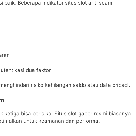
i baik. Beberapa indikator situs slot anti scam
aran
utentikasi dua faktor
nghindari risiko kehilangan saldo atau data pribadi.
mi
k ketiga bisa berisiko. Situs slot gacor resmi biasanya
ptimalkan untuk keamanan dan performa.