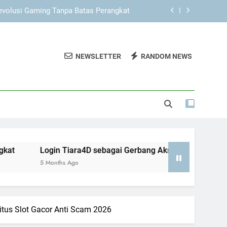
volusi Gaming Tanpa Batas Perangkat
bang Akses ke Platform Digital Modern
embuat Dunia Virtual Semakin Nyata-
NEWSLETTER
RANDOM NEWS
138 Link Alternatif di Browser Mobile
volusi Gaming Tanpa Batas Perangkat
bang Akses ke Platform Digital Modern
embuat Dunia Virtual Semakin Nyata-
ogin Tiara4D sebagai Gerbang Akses ke Platform Digital Mode
Months Ago
tus Slot Gacor Anti Scam 2026