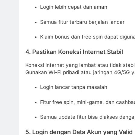
Login lebih cepat dan aman
Semua fitur terbaru berjalan lancar
Klaim bonus dan free spin dapat digu
4. Pastikan Koneksi Internet Stabil
Koneksi internet yang lambat atau tidak stabi
Gunakan Wi-Fi pribadi atau jaringan 4G/5G y
Login lancar tanpa masalah
Fitur free spin, mini-game, dan cashba
Semua update fitur bisa diakses deng
5. Login dengan Data Akun yang Valid