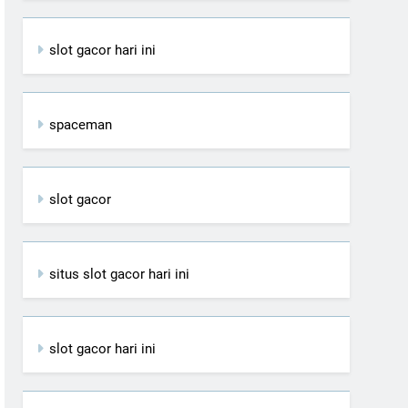
slot gacor hari ini
spaceman
slot gacor
situs slot gacor hari ini
slot gacor hari ini