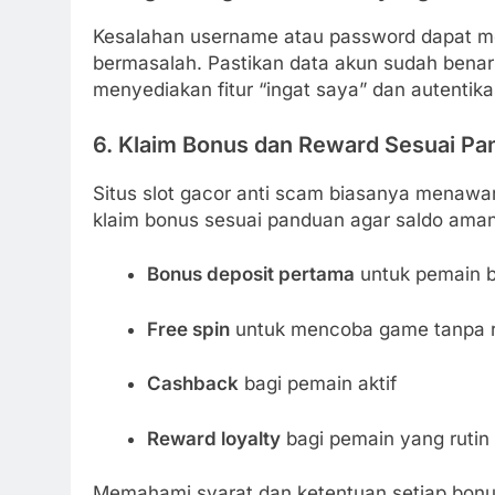
Kesalahan username atau password dapat mem
bermasalah. Pastikan data akun sudah benar 
menyediakan fitur “ingat saya” dan autentika
6. Klaim Bonus dan Reward Sesuai Pa
Situs slot gacor anti scam biasanya menawa
klaim bonus sesuai panduan agar saldo aman 
Bonus deposit pertama
untuk pemain 
Free spin
untuk mencoba game tanpa r
Cashback
bagi pemain aktif
Reward loyalty
bagi pemain yang rutin 
Memahami syarat dan ketentuan setiap bonus