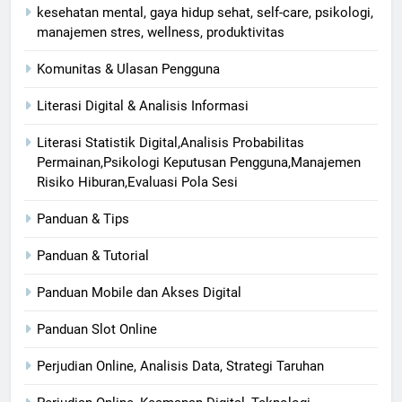
kesehatan mental, gaya hidup sehat, self-care, psikologi,
manajemen stres, wellness, produktivitas
Komunitas & Ulasan Pengguna
Literasi Digital & Analisis Informasi
Literasi Statistik Digital,Analisis Probabilitas
Permainan,Psikologi Keputusan Pengguna,Manajemen
Risiko Hiburan,Evaluasi Pola Sesi
Panduan & Tips
Panduan & Tutorial
Panduan Mobile dan Akses Digital
Panduan Slot Online
Perjudian Online, Analisis Data, Strategi Taruhan