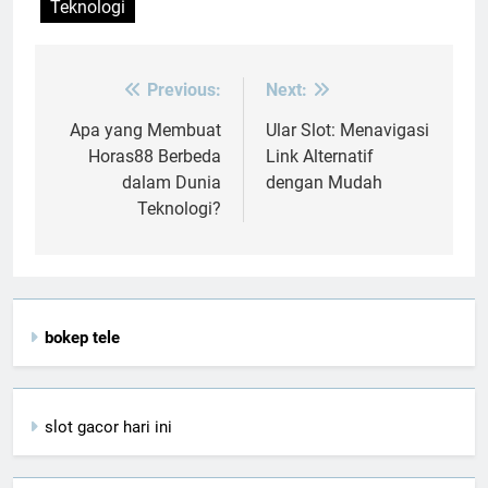
Teknologi
Previous:
Next:
Post
navigation
Apa yang Membuat
Ular Slot: Menavigasi
Horas88 Berbeda
Link Alternatif
dalam Dunia
dengan Mudah
Teknologi?
bokep tele
slot gacor hari ini