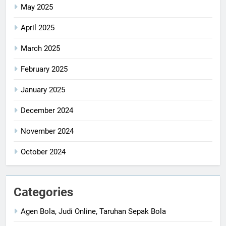
May 2025
April 2025
March 2025
February 2025
January 2025
December 2024
November 2024
October 2024
Categories
Agen Bola, Judi Online, Taruhan Sepak Bola