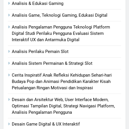
Analisis & Edukasi Gaming
Analisis Game, Teknologi Gaming, Edukasi Digital
Analisis Pengalaman Pengguna Teknologi Platform
Digital Studi Perilaku Pengguna Evaluasi Sistem
Interaktif UX dan Antarmuka Digital
Analisis Perilaku Pemain Slot
Analisis Sistem Permainan & Strategi Slot
Cerita Inspiratif Anak Refleksi Kehidupan Sehari-hari
Budaya Pop dan Animasi Pendidikan Karakter Kisah
Petualangan Ringan Motivasi dan Inspirasi
Desain dan Arsitektur Web, User Interface Modern,
Optimasi Tampilan Digital, Strategi Navigasi Platform,
Analisis Pengalaman Pengguna
Desain Game Digital & UX Interaktif