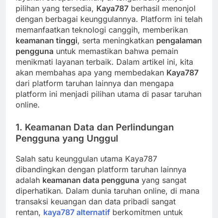
pilihan yang tersedia,
Kaya787
berhasil menonjol
dengan berbagai keunggulannya. Platform ini telah
memanfaatkan teknologi canggih, memberikan
keamanan tinggi
, serta meningkatkan
pengalaman
pengguna
untuk memastikan bahwa pemain
menikmati layanan terbaik. Dalam artikel ini, kita
akan membahas apa yang membedakan
Kaya787
dari platform taruhan lainnya dan mengapa
platform ini menjadi pilihan utama di pasar taruhan
online.
1. Keamanan Data dan Perlindungan
Pengguna yang Unggul
Salah satu keunggulan utama Kaya787
dibandingkan dengan platform taruhan lainnya
adalah
keamanan data pengguna
yang sangat
diperhatikan. Dalam dunia taruhan online, di mana
transaksi keuangan dan data pribadi sangat
rentan,
kaya787 alternatif
berkomitmen untuk