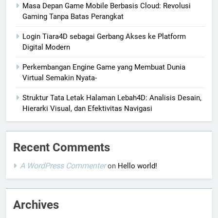
Masa Depan Game Mobile Berbasis Cloud: Revolusi
Gaming Tanpa Batas Perangkat
Login Tiara4D sebagai Gerbang Akses ke Platform
Digital Modern
Perkembangan Engine Game yang Membuat Dunia
Virtual Semakin Nyata-
Struktur Tata Letak Halaman Lebah4D: Analisis Desain,
Hierarki Visual, dan Efektivitas Navigasi
Recent Comments
A WordPress Commenter
on
Hello world!
Archives