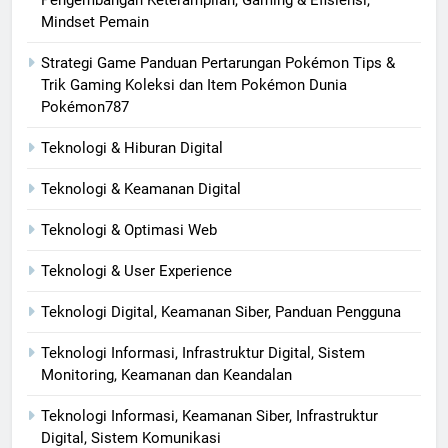
Mindset Pemain
Strategi Game Panduan Pertarungan Pokémon Tips &
Trik Gaming Koleksi dan Item Pokémon Dunia
Pokémon787
Teknologi & Hiburan Digital
Teknologi & Keamanan Digital
Teknologi & Optimasi Web
Teknologi & User Experience
Teknologi Digital, Keamanan Siber, Panduan Pengguna
Teknologi Informasi, Infrastruktur Digital, Sistem
Monitoring, Keamanan dan Keandalan
Teknologi Informasi, Keamanan Siber, Infrastruktur
Digital, Sistem Komunikasi