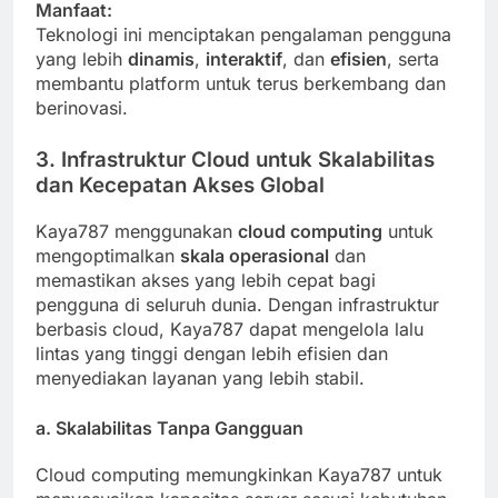
Manfaat:
Teknologi ini menciptakan pengalaman pengguna
yang lebih
dinamis
,
interaktif
, dan
efisien
, serta
membantu platform untuk terus berkembang dan
berinovasi.
3. Infrastruktur Cloud untuk Skalabilitas
dan Kecepatan Akses Global
Kaya787 menggunakan
cloud computing
untuk
mengoptimalkan
skala operasional
dan
memastikan akses yang lebih cepat bagi
pengguna di seluruh dunia. Dengan infrastruktur
berbasis cloud, Kaya787 dapat mengelola lalu
lintas yang tinggi dengan lebih efisien dan
menyediakan layanan yang lebih stabil.
a.
Skalabilitas Tanpa Gangguan
Cloud computing memungkinkan Kaya787 untuk