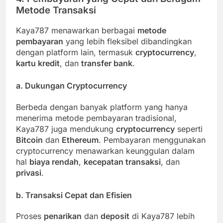
Metode Transaksi
Kaya787 menawarkan berbagai
metode
pembayaran
yang lebih fleksibel dibandingkan
dengan platform lain, termasuk
cryptocurrency
,
kartu kredit
, dan
transfer bank
.
a.
Dukungan Cryptocurrency
Berbeda dengan banyak platform yang hanya
menerima metode pembayaran tradisional,
Kaya787 juga mendukung
cryptocurrency
seperti
Bitcoin
dan
Ethereum
. Pembayaran menggunakan
cryptocurrency menawarkan keunggulan dalam
hal
biaya rendah
,
kecepatan transaksi
, dan
privasi
.
b.
Transaksi Cepat dan Efisien
Proses
penarikan
dan
deposit
di Kaya787 lebih