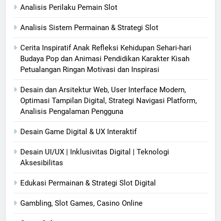
Analisis Perilaku Pemain Slot
Analisis Sistem Permainan & Strategi Slot
Cerita Inspiratif Anak Refleksi Kehidupan Sehari-hari
Budaya Pop dan Animasi Pendidikan Karakter Kisah
Petualangan Ringan Motivasi dan Inspirasi
Desain dan Arsitektur Web, User Interface Modern,
Optimasi Tampilan Digital, Strategi Navigasi Platform,
Analisis Pengalaman Pengguna
Desain Game Digital & UX Interaktif
Desain UI/UX | Inklusivitas Digital | Teknologi
Aksesibilitas
Edukasi Permainan & Strategi Slot Digital
Gambling, Slot Games, Casino Online