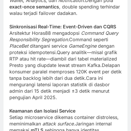
Wallet
,
Analytics
, dan
Notification
.Dengan pola
exact-once semantics
, double spending terhindar
walau terjadi failover dadakan.
Sinkronisasi Real-Time: Event-Driven dan CQRS
Arsitektur Horas88 mengadopsi
Command Query
Responsibility Segregation
.Command seperti
PlaceBet
ditangani service
GameEngine
dengan
proteksi idempotensi.Query analitik—misal grafik
RTP atau hit rate—diambil dari tabel materialized
Presto yang diupdate lewat stream Kafka.Delapan
konsumer paralel memproses 120K event per detik
tanpa backlog lebih dari dua detik.Cara ini
mengurangi latensi laporan statistik di dasbor
admin dari 15 detik menjadi ±3 detik menurut
pengujian April 2025.
Keamanan dan Isolasi Service
Setiap microservice dikemas container distroless,
meminimalkan
attack surface
.Jaringan internal
memakai
mTLS
sehingga hanya identitas