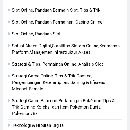
Slot Online, Panduan Bermain Slot, Tips & Trik
Slot Online, Panduan Permainan, Casino Online
Slot Online, Panduan Slot
Solusi Akses Digital,Stabilitas Sistem Online,Keamanan
Platform,Manajemen Infrastruktur Akses
Strategi & Tips, Permainan Online, Analisis Slot
Strategi Game Online, Tips & Trik Gaming,
Pengembangan Keterampilan, Gaming & Efisiensi,
Mindset Pemain
Strategi Game Panduan Pertarungan Pokémon Tips &
Trik Gaming Koleksi dan Item Pokémon Dunia
Pokémon787
Teknologi & Hiburan Digital