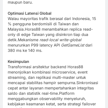
maupun baru.
Optimasi Latensi Global
Walau mayoritas trafik berasal dari Indonesia, 15
% pengguna berdomisili di Taiwan dan
Malaysia.Horas88 menambahkan replica read-
only di edge Taiwan yang disinkron tiap dua
detik.Mekanisme
read-local write-global
menurunkan P99 latency API
GetGameList
dari
380 ms ke 140 ms.
Kesimpulan
Transformasi arsitektur backend Horas88
menonjolkan kombinasi microservice, event
streaming, dan replikasi multi-master untuk
mencapai stabilitas hampir sempurna.Sinkronisasi
cepat antar layanan mempertahankan integritas
saldo dan statistik real-time.Platform
menggabungkan observability menyeluruh,
kebijakan keamanan ketat, serta strategi failover