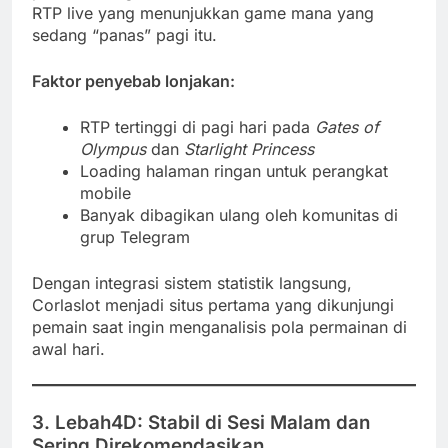
RTP live yang menunjukkan game mana yang
sedang “panas” pagi itu.
Faktor penyebab lonjakan:
RTP tertinggi di pagi hari pada
Gates of
Olympus
dan
Starlight Princess
Loading halaman ringan untuk perangkat
mobile
Banyak dibagikan ulang oleh komunitas di
grup Telegram
Dengan integrasi sistem statistik langsung,
Corlaslot menjadi situs pertama yang dikunjungi
pemain saat ingin menganalisis pola permainan di
awal hari.
3.
Lebah4D: Stabil di Sesi Malam dan
Sering Direkomendasikan