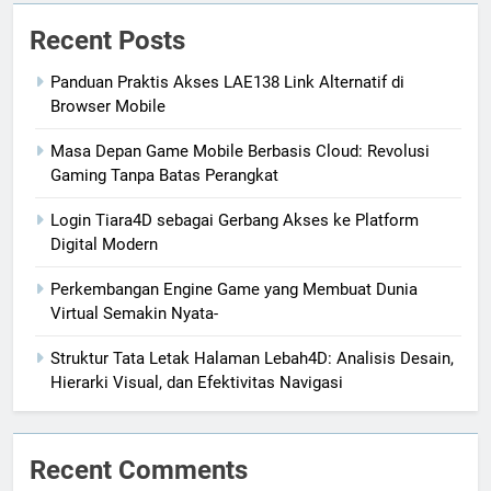
Recent Posts
Panduan Praktis Akses LAE138 Link Alternatif di
Browser Mobile
Masa Depan Game Mobile Berbasis Cloud: Revolusi
Gaming Tanpa Batas Perangkat
Login Tiara4D sebagai Gerbang Akses ke Platform
Digital Modern
Perkembangan Engine Game yang Membuat Dunia
Virtual Semakin Nyata-
Struktur Tata Letak Halaman Lebah4D: Analisis Desain,
Hierarki Visual, dan Efektivitas Navigasi
Recent Comments