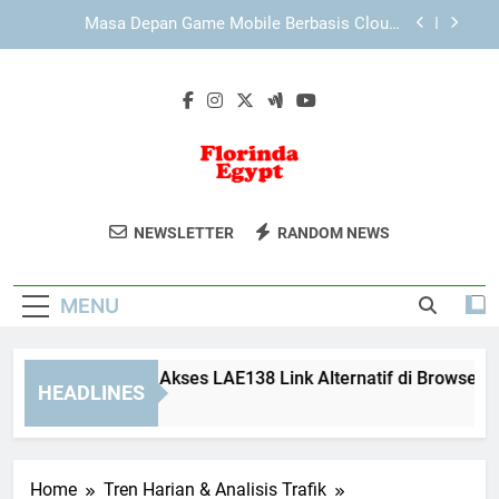
Skip
Login Tiara4D sebagai Gerbang Akses ke
to
Platform Digital Modern
content
Perkembangan Engine Game yang Membuat
Dunia Virtual Semakin Nyata-
Panduan Praktis Akses LAE138 Link Alternatif di
Browser Mobile
Masa Depan Game Mobile Berbasis Cloud:
Revolusi Gaming Tanpa Batas Perangkat
Florinda Egypt
Temukan Produk Kecantikan Berkualitas
Login Tiara4D sebagai Gerbang Akses ke
NEWSLETTER
RANDOM NEWS
Platform Digital Modern
Dari Florinda Egypt.
Perkembangan Engine Game yang Membuat
Dunia Virtual Semakin Nyata-
MENU
Panduan Praktis Akses LAE138 Link Alternatif di Browser Mobi
HEADLINES
3 Months Ago
Home
Tren Harian & Analisis Trafik