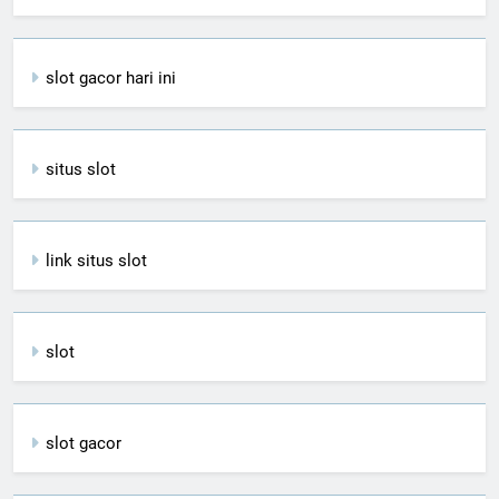
slot gacor hari ini
situs slot
link situs slot
slot
slot gacor