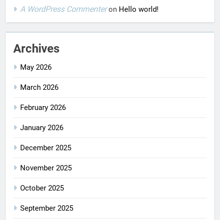
A WordPress Commenter
on
Hello world!
Archives
May 2026
March 2026
February 2026
January 2026
December 2025
November 2025
October 2025
September 2025