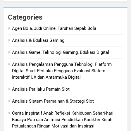
Categories
Agen Bola, Judi Online, Taruhan Sepak Bola
Analisis & Edukasi Gaming
Analisis Game, Teknologi Gaming, Edukasi Digital
Analisis Pengalaman Pengguna Teknologi Platform
Digital Studi Perilaku Pengguna Evaluasi Sistem
Interaktif UX dan Antarmuka Digital
Analisis Perilaku Pemain Slot
Analisis Sistem Permainan & Strategi Slot
Cerita Inspiratif Anak Refleksi Kehidupan Sehari-hari
Budaya Pop dan Animasi Pendidikan Karakter Kisah
Petualangan Ringan Motivasi dan Inspirasi