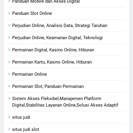
Panduan Mobile dan Akses Digital
Panduan Slot Online
Perjudian Online, Analisis Data, Strategi Taruhan
Perjudian Online, Keamanan Digital, Teknologi
Permainan Digital, Kasino Online, Hiburan
Permainan Kartu, Kasino Online, Hiburan
Permainan Online
Permainan Slot, Panduan Permainan
Sistem Akses Fleksibel,Manajemen Platform
Digital,Stabilitas Layanan Online,Solusi Akses Adaptif
situs judi
situs judi slot