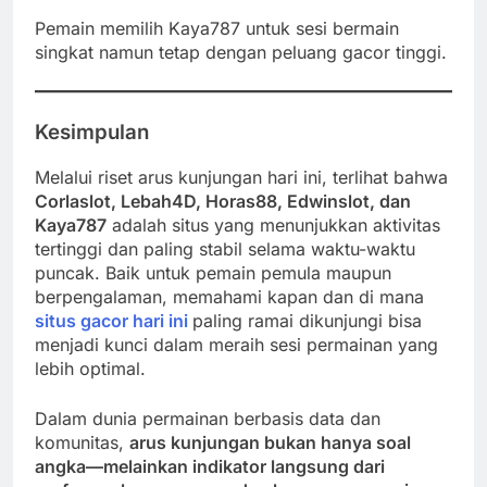
Pemain memilih Kaya787 untuk sesi bermain
singkat namun tetap dengan peluang gacor tinggi.
Kesimpulan
Melalui riset arus kunjungan hari ini, terlihat bahwa
Corlaslot, Lebah4D, Horas88, Edwinslot, dan
Kaya787
adalah situs yang menunjukkan aktivitas
tertinggi dan paling stabil selama waktu-waktu
puncak. Baik untuk pemain pemula maupun
berpengalaman, memahami kapan dan di mana
situs gacor hari ini
paling ramai dikunjungi bisa
menjadi kunci dalam meraih sesi permainan yang
lebih optimal.
Dalam dunia permainan berbasis data dan
komunitas,
arus kunjungan bukan hanya soal
angka—melainkan indikator langsung dari