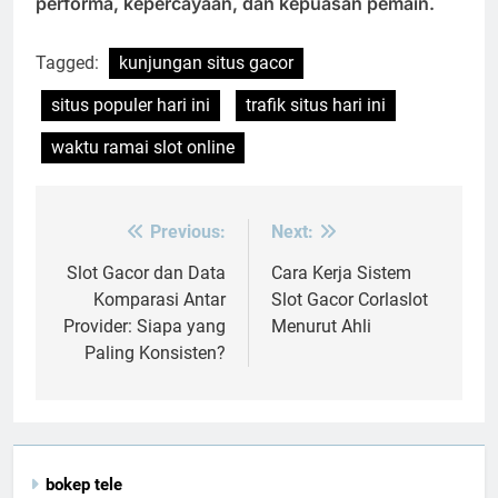
performa, kepercayaan, dan kepuasan pemain.
Tagged:
kunjungan situs gacor
situs populer hari ini
trafik situs hari ini
waktu ramai slot online
Previous:
Next:
Post
navigation
Slot Gacor dan Data
Cara Kerja Sistem
Komparasi Antar
Slot Gacor Corlaslot
Provider: Siapa yang
Menurut Ahli
Paling Konsisten?
bokep tele