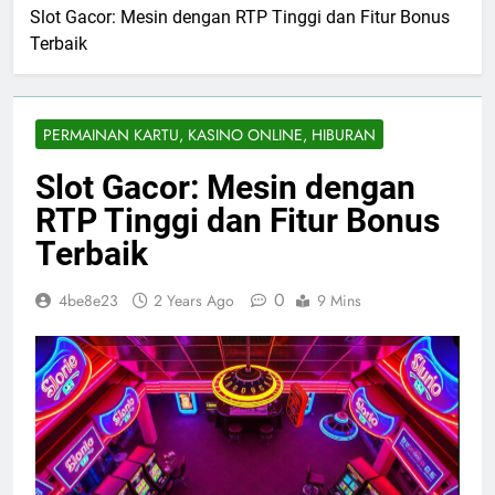
Slot Gacor: Mesin dengan RTP Tinggi dan Fitur Bonus
Terbaik
PERMAINAN KARTU, KASINO ONLINE, HIBURAN
Slot Gacor: Mesin dengan
RTP Tinggi dan Fitur Bonus
Terbaik
0
4be8e23
2 Years Ago
9 Mins