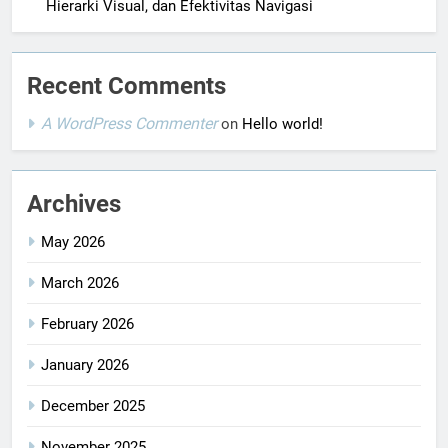
Hierarki Visual, dan Efektivitas Navigasi
Recent Comments
A WordPress Commenter
on
Hello world!
Archives
May 2026
March 2026
February 2026
January 2026
December 2025
November 2025