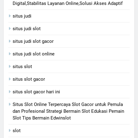
Digital,Stabilitas Layanan Online,Solusi Akses Adaptif
situs judi
situs judi slot
situs judi slot gacor
situs judi slot online
situs slot
situs slot gacor
situs slot gacor hari ini
Situs Slot Online Terpercaya Slot Gacor untuk Pemula
dan Profesional Strategi Bermain Slot Edukasi Pemain
Slot Tips Bermain Edwinslot
slot