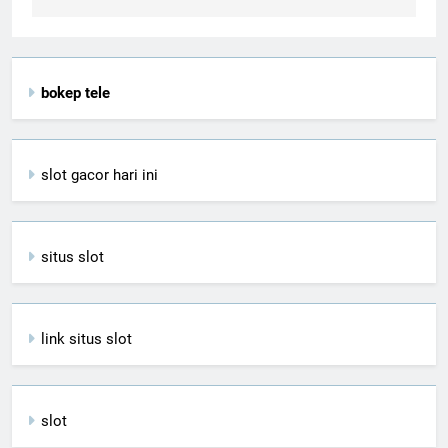
bokep tele
slot gacor hari ini
situs slot
link situs slot
slot