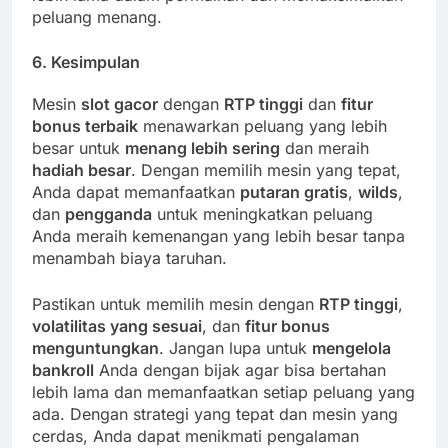
peluang menang.
6.
Kesimpulan
Mesin
slot gacor
dengan
RTP tinggi
dan
fitur
bonus terbaik
menawarkan peluang yang lebih
besar untuk
menang lebih sering
dan meraih
hadiah besar
. Dengan memilih mesin yang tepat,
Anda dapat memanfaatkan
putaran gratis
,
wilds
,
dan
pengganda
untuk meningkatkan peluang
Anda meraih kemenangan yang lebih besar tanpa
menambah biaya taruhan.
Pastikan untuk memilih mesin dengan
RTP tinggi
,
volatilitas yang sesuai
, dan
fitur bonus
menguntungkan
. Jangan lupa untuk
mengelola
bankroll
Anda dengan bijak agar bisa bertahan
lebih lama dan memanfaatkan setiap peluang yang
ada. Dengan strategi yang tepat dan mesin yang
cerdas, Anda dapat menikmati pengalaman