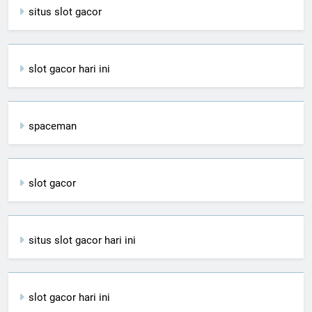
situs slot gacor
slot gacor hari ini
spaceman
slot gacor
situs slot gacor hari ini
slot gacor hari ini