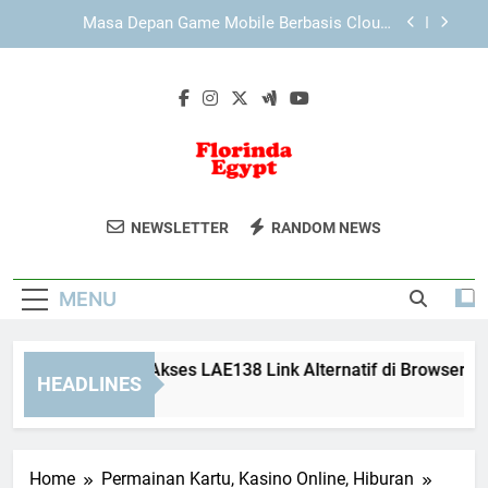
Skip
Login Tiara4D sebagai Gerbang Akses ke
to
Platform Digital Modern
content
Perkembangan Engine Game yang Membuat
Dunia Virtual Semakin Nyata-
Panduan Praktis Akses LAE138 Link Alternatif di
Browser Mobile
Masa Depan Game Mobile Berbasis Cloud:
Revolusi Gaming Tanpa Batas Perangkat
Florinda Egypt
Temukan Produk Kecantikan Berkualitas
Login Tiara4D sebagai Gerbang Akses ke
NEWSLETTER
RANDOM NEWS
Platform Digital Modern
Dari Florinda Egypt.
Perkembangan Engine Game yang Membuat
Dunia Virtual Semakin Nyata-
MENU
anduan Praktis Akses LAE138 Link Alternatif di Browser Mobil
HEADLINES
Months Ago
Home
Permainan Kartu, Kasino Online, Hiburan