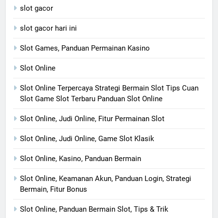
slot gacor
slot gacor hari ini
Slot Games, Panduan Permainan Kasino
Slot Online
Slot Online Terpercaya Strategi Bermain Slot Tips Cuan
Slot Game Slot Terbaru Panduan Slot Online
Slot Online, Judi Online, Fitur Permainan Slot
Slot Online, Judi Online, Game Slot Klasik
Slot Online, Kasino, Panduan Bermain
Slot Online, Keamanan Akun, Panduan Login, Strategi
Bermain, Fitur Bonus
Slot Online, Panduan Bermain Slot, Tips & Trik