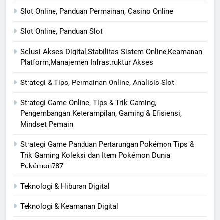
Slot Online, Panduan Permainan, Casino Online
Slot Online, Panduan Slot
Solusi Akses Digital,Stabilitas Sistem Online,Keamanan
Platform,Manajemen Infrastruktur Akses
Strategi & Tips, Permainan Online, Analisis Slot
Strategi Game Online, Tips & Trik Gaming,
Pengembangan Keterampilan, Gaming & Efisiensi,
Mindset Pemain
Strategi Game Panduan Pertarungan Pokémon Tips &
Trik Gaming Koleksi dan Item Pokémon Dunia
Pokémon787
Teknologi & Hiburan Digital
Teknologi & Keamanan Digital