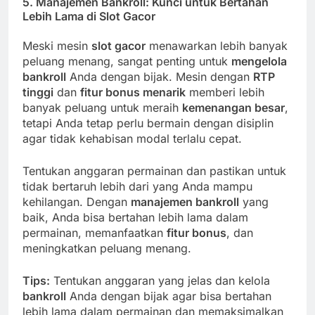
5.
Manajemen Bankroll: Kunci untuk Bertahan
Lebih Lama di Slot Gacor
Meski mesin
slot gacor
menawarkan lebih banyak
peluang menang, sangat penting untuk
mengelola
bankroll
Anda dengan bijak. Mesin dengan
RTP
tinggi
dan
fitur bonus menarik
memberi lebih
banyak peluang untuk meraih
kemenangan besar
,
tetapi Anda tetap perlu bermain dengan disiplin
agar tidak kehabisan modal terlalu cepat.
Tentukan anggaran permainan dan pastikan untuk
tidak bertaruh lebih dari yang Anda mampu
kehilangan. Dengan
manajemen bankroll
yang
baik, Anda bisa bertahan lebih lama dalam
permainan, memanfaatkan
fitur bonus
, dan
meningkatkan peluang menang.
Tips:
Tentukan anggaran yang jelas dan kelola
bankroll
Anda dengan bijak agar bisa bertahan
lebih lama dalam permainan dan memaksimalkan