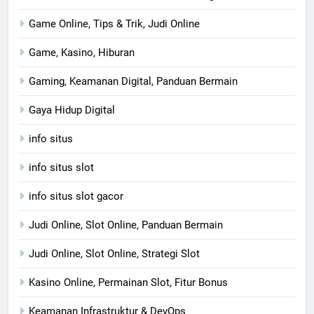
Game Online, Tips & Trik, Judi Online
Game, Kasino, Hiburan
Gaming, Keamanan Digital, Panduan Bermain
Gaya Hidup Digital
info situs
info situs slot
info situs slot gacor
Judi Online, Slot Online, Panduan Bermain
Judi Online, Slot Online, Strategi Slot
Kasino Online, Permainan Slot, Fitur Bonus
Keamanan Infrastruktur & DevOps