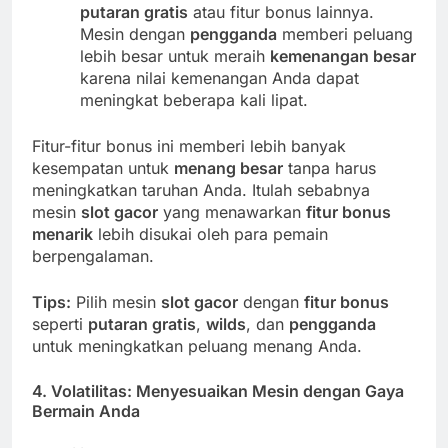
putaran gratis
atau fitur bonus lainnya.
Mesin dengan
pengganda
memberi peluang
lebih besar untuk meraih
kemenangan besar
karena nilai kemenangan Anda dapat
meningkat beberapa kali lipat.
Fitur-fitur bonus ini memberi lebih banyak
kesempatan untuk
menang besar
tanpa harus
meningkatkan taruhan Anda. Itulah sebabnya
mesin
slot gacor
yang menawarkan
fitur bonus
menarik
lebih disukai oleh para pemain
berpengalaman.
Tips:
Pilih mesin
slot gacor
dengan
fitur bonus
seperti
putaran gratis
,
wilds
, dan
pengganda
untuk meningkatkan peluang menang Anda.
4.
Volatilitas: Menyesuaikan Mesin dengan Gaya
Bermain Anda