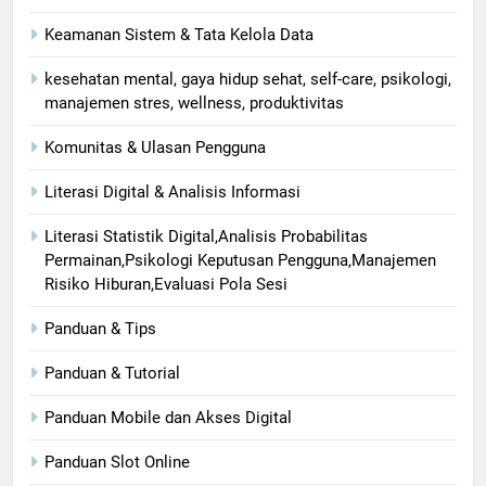
Keamanan Sistem & Tata Kelola Data
kesehatan mental, gaya hidup sehat, self-care, psikologi,
manajemen stres, wellness, produktivitas
Komunitas & Ulasan Pengguna
Literasi Digital & Analisis Informasi
Literasi Statistik Digital,Analisis Probabilitas
Permainan,Psikologi Keputusan Pengguna,Manajemen
Risiko Hiburan,Evaluasi Pola Sesi
Panduan & Tips
Panduan & Tutorial
Panduan Mobile dan Akses Digital
Panduan Slot Online