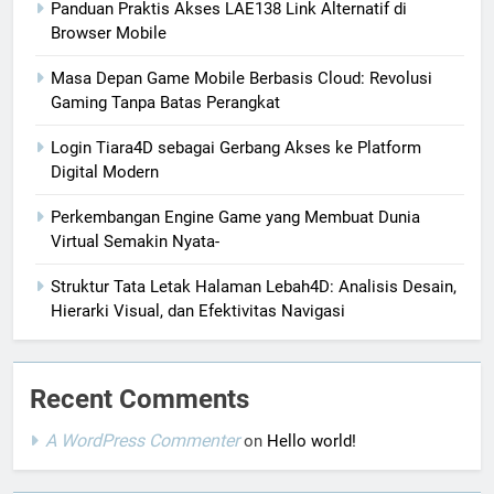
Panduan Praktis Akses LAE138 Link Alternatif di
Browser Mobile
Masa Depan Game Mobile Berbasis Cloud: Revolusi
Gaming Tanpa Batas Perangkat
Login Tiara4D sebagai Gerbang Akses ke Platform
Digital Modern
Perkembangan Engine Game yang Membuat Dunia
Virtual Semakin Nyata-
Struktur Tata Letak Halaman Lebah4D: Analisis Desain,
Hierarki Visual, dan Efektivitas Navigasi
Recent Comments
A WordPress Commenter
on
Hello world!