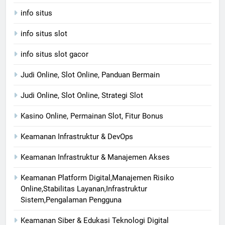
info situs
info situs slot
info situs slot gacor
Judi Online, Slot Online, Panduan Bermain
Judi Online, Slot Online, Strategi Slot
Kasino Online, Permainan Slot, Fitur Bonus
Keamanan Infrastruktur & DevOps
Keamanan Infrastruktur & Manajemen Akses
Keamanan Platform Digital,Manajemen Risiko
Online,Stabilitas Layanan,Infrastruktur
Sistem,Pengalaman Pengguna
Keamanan Siber & Edukasi Teknologi Digital