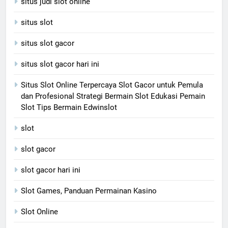
situs judi slot online
situs slot
situs slot gacor
situs slot gacor hari ini
Situs Slot Online Terpercaya Slot Gacor untuk Pemula
dan Profesional Strategi Bermain Slot Edukasi Pemain
Slot Tips Bermain Edwinslot
slot
slot gacor
slot gacor hari ini
Slot Games, Panduan Permainan Kasino
Slot Online