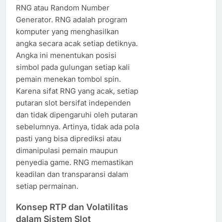
RNG atau Random Number
Generator. RNG adalah program
komputer yang menghasilkan
angka secara acak setiap detiknya.
Angka ini menentukan posisi
simbol pada gulungan setiap kali
pemain menekan tombol spin.
Karena sifat RNG yang acak, setiap
putaran slot bersifat independen
dan tidak dipengaruhi oleh putaran
sebelumnya. Artinya, tidak ada pola
pasti yang bisa diprediksi atau
dimanipulasi pemain maupun
penyedia game. RNG memastikan
keadilan dan transparansi dalam
setiap permainan.
Konsep RTP dan Volatilitas
dalam Sistem Slot