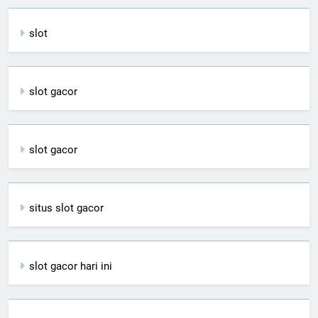
slot
slot gacor
slot gacor
situs slot gacor
slot gacor hari ini