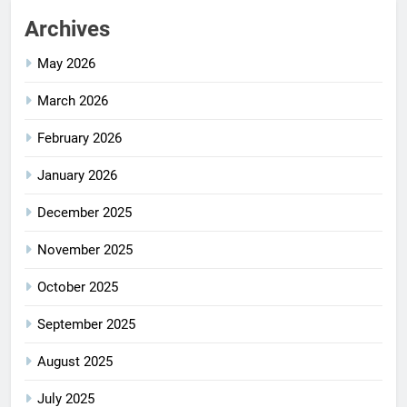
Archives
May 2026
March 2026
February 2026
January 2026
December 2025
November 2025
October 2025
September 2025
August 2025
July 2025