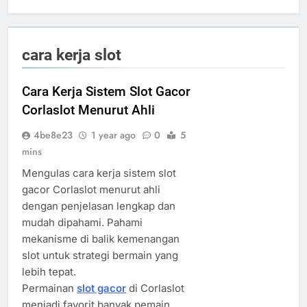
cara kerja slot
Cara Kerja Sistem Slot Gacor
Corlaslot Menurut Ahli
4be8e23
1 year ago
0
5
mins
Mengulas cara kerja sistem slot
gacor Corlaslot menurut ahli
dengan penjelasan lengkap dan
mudah dipahami. Pahami
mekanisme di balik kemenangan
slot untuk strategi bermain yang
lebih tepat.
Permainan
slot gacor
di Corlaslot
menjadi favorit banyak pemain