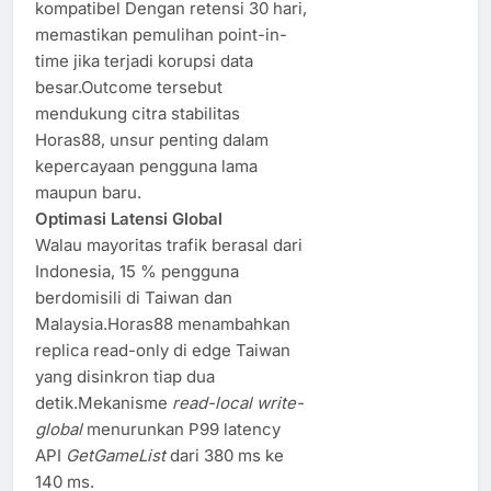
kompatibel Dengan retensi 30 hari,
memastikan pemulihan point-in-
time jika terjadi korupsi data
besar.Outcome tersebut
mendukung citra stabilitas
Horas88, unsur penting dalam
kepercayaan pengguna lama
maupun baru.
Optimasi Latensi Global
Walau mayoritas trafik berasal dari
Indonesia, 15 % pengguna
berdomisili di Taiwan dan
Malaysia.Horas88 menambahkan
replica read-only di edge Taiwan
yang disinkron tiap dua
detik.Mekanisme
read-local write-
global
menurunkan P99 latency
API
GetGameList
dari 380 ms ke
140 ms.