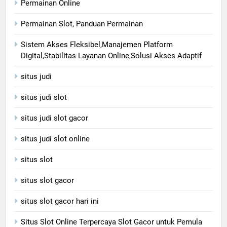
Permainan Online
Permainan Slot, Panduan Permainan
Sistem Akses Fleksibel,Manajemen Platform
Digital,Stabilitas Layanan Online,Solusi Akses Adaptif
situs judi
situs judi slot
situs judi slot gacor
situs judi slot online
situs slot
situs slot gacor
situs slot gacor hari ini
Situs Slot Online Terpercaya Slot Gacor untuk Pemula