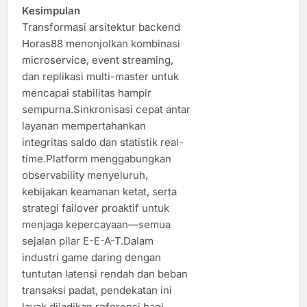
Kesimpulan
Transformasi arsitektur backend
Horas88 menonjolkan kombinasi
microservice, event streaming,
dan replikasi multi-master untuk
mencapai stabilitas hampir
sempurna.Sinkronisasi cepat antar
layanan mempertahankan
integritas saldo dan statistik real-
time.Platform menggabungkan
observability menyeluruh,
kebijakan keamanan ketat, serta
strategi failover proaktif untuk
menjaga kepercayaan—semua
sejalan pilar E-E-A-T.Dalam
industri game daring dengan
tuntutan latensi rendah dan beban
transaksi padat, pendekatan ini
layak dijadikan referensi bagi