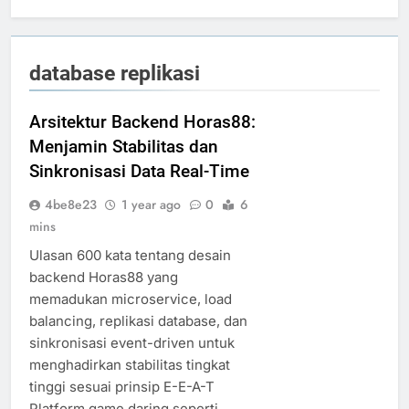
database replikasi
Arsitektur Backend Horas88:
Menjamin Stabilitas dan
Sinkronisasi Data Real-Time
4be8e23
1 year ago
0
6
mins
Ulasan 600 kata tentang desain
backend Horas88 yang
memadukan microservice, load
balancing, replikasi database, dan
sinkronisasi event-driven untuk
menghadirkan stabilitas tingkat
tinggi sesuai prinsip E-E-A-T
Platform game daring seperti