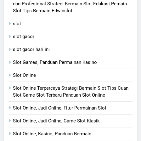
dan Profesional Strategi Bermain Slot Edukasi Pemain
Slot Tips Bermain Edwinslot
slot
slot gacor
slot gacor hari ini
Slot Games, Panduan Permainan Kasino
Slot Online
Slot Online Terpercaya Strategi Bermain Slot Tips Cuan
Slot Game Slot Terbaru Panduan Slot Online
Slot Online, Judi Online, Fitur Permainan Slot
Slot Online, Judi Online, Game Slot Klasik
Slot Online, Kasino, Panduan Bermain