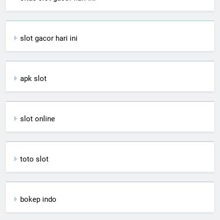
slot gacor hari ini
apk slot
slot online
toto slot
bokep indo