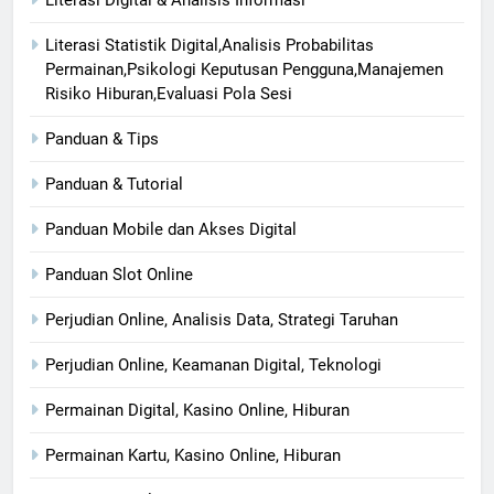
Literasi Statistik Digital,Analisis Probabilitas
Permainan,Psikologi Keputusan Pengguna,Manajemen
Risiko Hiburan,Evaluasi Pola Sesi
Panduan & Tips
Panduan & Tutorial
Panduan Mobile dan Akses Digital
Panduan Slot Online
Perjudian Online, Analisis Data, Strategi Taruhan
Perjudian Online, Keamanan Digital, Teknologi
Permainan Digital, Kasino Online, Hiburan
Permainan Kartu, Kasino Online, Hiburan