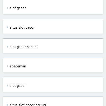
slot gacor
situs slot gacor
slot gacor hari ini
spaceman
slot gacor
situs slot gacor hari ini