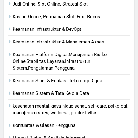
Judi Online, Slot Online, Strategi Slot
Kasino Online, Permainan Slot, Fitur Bonus
Keamanan Infrastruktur & DevOps
Keamanan Infrastruktur & Manajemen Akses
Keamanan Platform Digital,Manajemen Risiko
Online,Stabilitas Layanan,Infrastruktur
Sistem,Pengalaman Pengguna
Keamanan Siber & Edukasi Teknologi Digital
Keamanan Sistem & Tata Kelola Data
kesehatan mental, gaya hidup sehat, self-care, psikologi,
manajemen stres, wellness, produktivitas
Komunitas & Ulasan Pengguna
Literasi Digital & Analisis Informasi