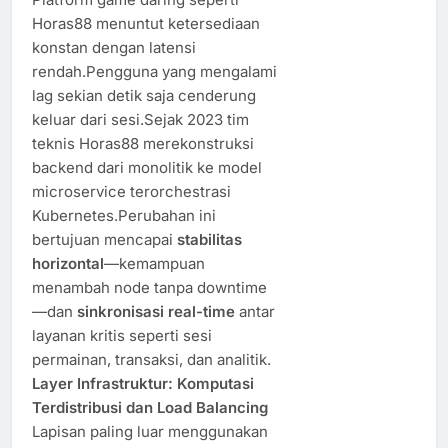
Horas88 menuntut ketersediaan
konstan dengan latensi
rendah.Pengguna yang mengalami
lag sekian detik saja cenderung
keluar dari sesi.Sejak 2023 tim
teknis Horas88 merekonstruksi
backend dari monolitik ke model
microservice terorchestrasi
Kubernetes.Perubahan ini
bertujuan mencapai
stabilitas
horizontal
—kemampuan
menambah node tanpa downtime
—dan
sinkronisasi real-time
antar
layanan kritis seperti sesi
permainan, transaksi, dan analitik.
Layer Infrastruktur: Komputasi
Terdistribusi dan Load Balancing
Lapisan paling luar menggunakan