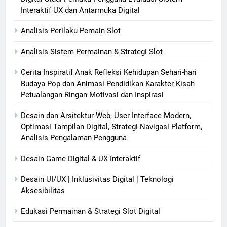
Interaktif UX dan Antarmuka Digital
Analisis Perilaku Pemain Slot
Analisis Sistem Permainan & Strategi Slot
Cerita Inspiratif Anak Refleksi Kehidupan Sehari-hari
Budaya Pop dan Animasi Pendidikan Karakter Kisah
Petualangan Ringan Motivasi dan Inspirasi
Desain dan Arsitektur Web, User Interface Modern,
Optimasi Tampilan Digital, Strategi Navigasi Platform,
Analisis Pengalaman Pengguna
Desain Game Digital & UX Interaktif
Desain UI/UX | Inklusivitas Digital | Teknologi
Aksesibilitas
Edukasi Permainan & Strategi Slot Digital