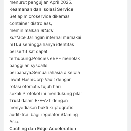
menurut pengujian April 2025.
Keamanan dan Isolasi Service
Setiap microservice dikemas
container distroless,
meminimalkan
attack
surface
.Jaringan internal memakai
mTLS
sehingga hanya identitas
bersertifikat dapat
terhubung.Policies eBPF menolak
panggilan syscalls
berbahaya.Semua rahasia dikelola
lewat HashiCorp Vault dengan
rotasi otomatis tujuh hari
sekali.Protokol ini mendukung pilar
Trust
dalam E-E-A-T dengan
menyediakan bukti kriptografis
audit-trail bagi regulator iGaming
Asia.
Caching dan Edge Acceleration