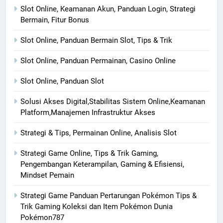
Slot Online, Keamanan Akun, Panduan Login, Strategi
Bermain, Fitur Bonus
Slot Online, Panduan Bermain Slot, Tips & Trik
Slot Online, Panduan Permainan, Casino Online
Slot Online, Panduan Slot
Solusi Akses Digital,Stabilitas Sistem Online,Keamanan
Platform,Manajemen Infrastruktur Akses
Strategi & Tips, Permainan Online, Analisis Slot
Strategi Game Online, Tips & Trik Gaming,
Pengembangan Keterampilan, Gaming & Efisiensi,
Mindset Pemain
Strategi Game Panduan Pertarungan Pokémon Tips &
Trik Gaming Koleksi dan Item Pokémon Dunia
Pokémon787