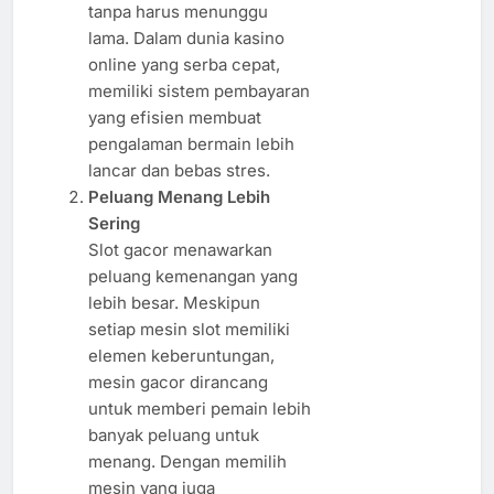
tanpa harus menunggu
lama. Dalam dunia kasino
online yang serba cepat,
memiliki sistem pembayaran
yang efisien membuat
pengalaman bermain lebih
lancar dan bebas stres.
Peluang Menang Lebih
Sering
Slot gacor menawarkan
peluang kemenangan yang
lebih besar. Meskipun
setiap mesin slot memiliki
elemen keberuntungan,
mesin gacor dirancang
untuk memberi pemain lebih
banyak peluang untuk
menang. Dengan memilih
mesin yang juga