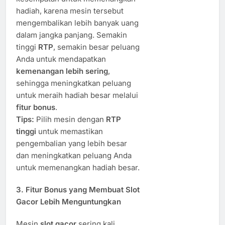
hadiah, karena mesin tersebut
mengembalikan lebih banyak uang
dalam jangka panjang. Semakin
tinggi
RTP
, semakin besar peluang
Anda untuk mendapatkan
kemenangan lebih sering
,
sehingga meningkatkan peluang
untuk meraih hadiah besar melalui
fitur bonus
.
Tips:
Pilih mesin dengan
RTP
tinggi
untuk memastikan
pengembalian yang lebih besar
dan meningkatkan peluang Anda
untuk memenangkan hadiah besar.
3.
Fitur Bonus yang Membuat Slot
Gacor Lebih Menguntungkan
Mesin
slot gacor
sering kali