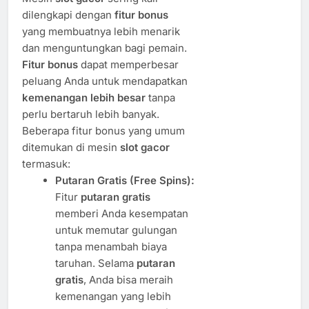
dilengkapi dengan
fitur bonus
yang membuatnya lebih menarik
dan menguntungkan bagi pemain.
Fitur bonus
dapat memperbesar
peluang Anda untuk mendapatkan
kemenangan lebih besar
tanpa
perlu bertaruh lebih banyak.
Beberapa fitur bonus yang umum
ditemukan di mesin
slot gacor
termasuk:
Putaran Gratis (Free Spins):
Fitur
putaran gratis
memberi Anda kesempatan
untuk memutar gulungan
tanpa menambah biaya
taruhan. Selama
putaran
gratis
, Anda bisa meraih
kemenangan yang lebih