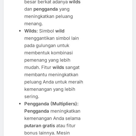
besar berkat adanya
wilds
dan
pengganda
yang
meningkatkan peluang
menang.
Wilds:
Simbol
wild
menggantikan simbol lain
pada gulungan untuk
membentuk kombinasi
pemenang yang lebih
mudah. Fitur
wilds
sangat
membantu meningkatkan
peluang Anda untuk meraih
kemenangan yang lebih
sering.
Pengganda (Multipliers):
Pengganda
meningkatkan
kemenangan Anda selama
putaran gratis
atau fitur
bonus lainnya. Mesin