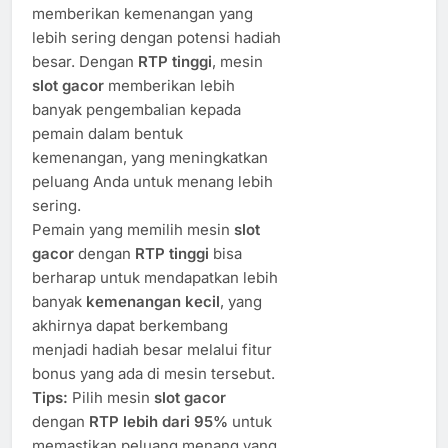
memberikan kemenangan yang
lebih sering dengan potensi hadiah
besar. Dengan
RTP tinggi
, mesin
slot gacor
memberikan lebih
banyak pengembalian kepada
pemain dalam bentuk
kemenangan, yang meningkatkan
peluang Anda untuk menang lebih
sering.
Pemain yang memilih mesin
slot
gacor
dengan
RTP tinggi
bisa
berharap untuk mendapatkan lebih
banyak
kemenangan kecil
, yang
akhirnya dapat berkembang
menjadi hadiah besar melalui fitur
bonus yang ada di mesin tersebut.
Tips:
Pilih mesin
slot gacor
dengan
RTP lebih dari 95%
untuk
memastikan peluang menang yang