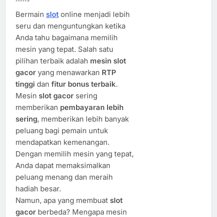
Bermain
slot
online menjadi lebih
seru dan menguntungkan ketika
Anda tahu bagaimana memilih
mesin yang tepat. Salah satu
pilihan terbaik adalah
mesin slot
gacor
yang menawarkan
RTP
tinggi
dan
fitur bonus terbaik
.
Mesin
slot gacor
sering
memberikan
pembayaran lebih
sering
, memberikan lebih banyak
peluang bagi pemain untuk
mendapatkan kemenangan.
Dengan memilih mesin yang tepat,
Anda dapat memaksimalkan
peluang menang dan meraih
hadiah besar.
Namun, apa yang membuat
slot
gacor
berbeda? Mengapa mesin