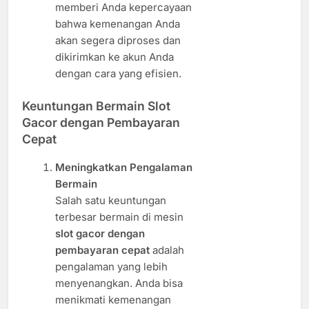
memberi Anda kepercayaan
bahwa kemenangan Anda
akan segera diproses dan
dikirimkan ke akun Anda
dengan cara yang efisien.
Keuntungan Bermain Slot
Gacor dengan Pembayaran
Cepat
Meningkatkan Pengalaman
Bermain
Salah satu keuntungan
terbesar bermain di mesin
slot gacor dengan
pembayaran cepat
adalah
pengalaman yang lebih
menyenangkan. Anda bisa
menikmati kemenangan