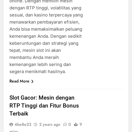
online. Dengan memilih mesin
dengan RTP tinggi, volatilitas yang
sesuai, dan kasino terpercaya yang
menawarkan pembayaran efisien,
Anda bisa memaksimalkan peluang
kemenangan Anda. Dengan sedikit
keberuntungan dan strategi yang
tepat, mesin slot ini akan
membantu Anda meraih
kemenangan lebih sering dan
segera menikmati hasilnya.
Read More
Slot Gacor: Mesin dengan
RTP Tinggi dan Fitur Bonus
Terbaik
4be8e23
2 years ago
0
9
mins