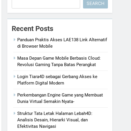
SEARCH
Recent Posts
Panduan Praktis Akses LAE138 Link Alternatif
di Browser Mobile
Masa Depan Game Mobile Berbasis Cloud:
Revolusi Gaming Tanpa Batas Perangkat
Login Tiara4D sebagai Gerbang Akses ke
Platform Digital Modern
Perkembangan Engine Game yang Membuat
Dunia Virtual Semakin Nyata-
Struktur Tata Letak Halaman Lebah4D:
Analisis Desain, Hierarki Visual, dan
Efektivitas Navigasi