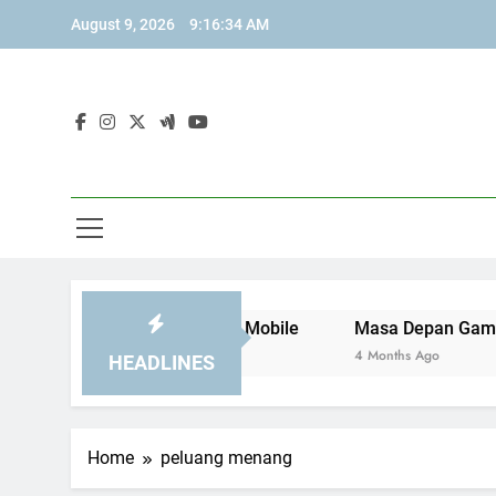
Skip
August 9, 2026
9:16:35 AM
to
content
Flo
Temukan Pr
rnatif di Browser Mobile
Masa Depan Game Mobile Berb
4 Months Ago
HEADLINES
Home
peluang menang