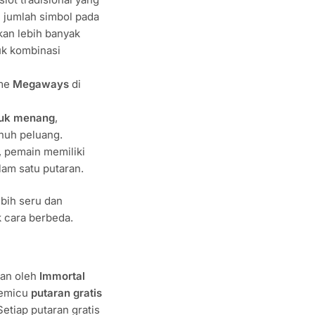
 jumlah simbol pada
kan lebih banyak
k kombinasi
sme
Megaways
di
tuk menang
,
nuh peluang.
pemain memiliki
am satu putaran.
bih seru dan
 cara berbeda.
kan oleh
Immortal
memicu
putaran gratis
etiap putaran gratis