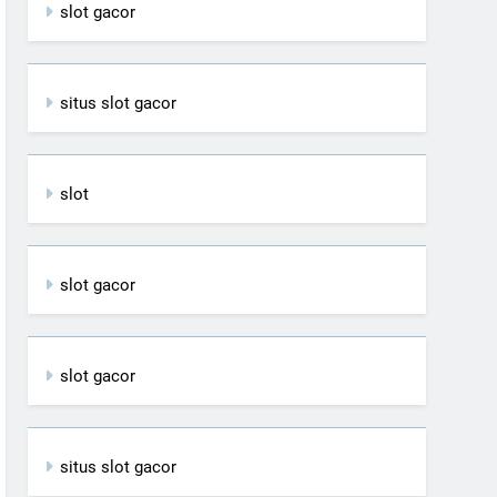
slot gacor
situs slot gacor
slot
slot gacor
slot gacor
situs slot gacor