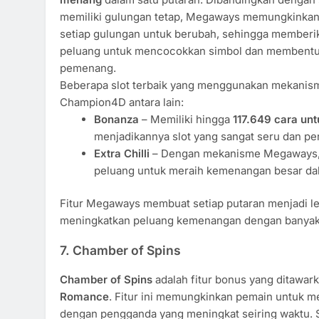
memiliki gulungan tetap, Megaways memungkinkan
setiap gulungan untuk berubah, sehingga memberi
peluang untuk mencocokkan simbol dan membentu
pemenang.
Beberapa slot terbaik yang menggunakan mekani
Champion4D antara lain:
Bonanza
– Memiliki hingga
117.649 cara un
menjadikannya slot yang sangat seru dan pe
Extra Chilli
– Dengan mekanisme Megaways, 
peluang untuk meraih kemenangan besar dal
Fitur Megaways membuat setiap putaran menjadi le
meningkatkan peluang kemenangan dengan banyak
7.
Chamber of Spins
Chamber of Spins
adalah fitur bonus yang ditawar
Romance
. Fitur ini memungkinkan pemain untuk 
dengan pengganda yang meningkat seiring waktu. S