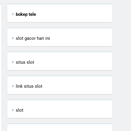
bokep tele
slot gacor hari ini
situs slot
link situs slot
slot