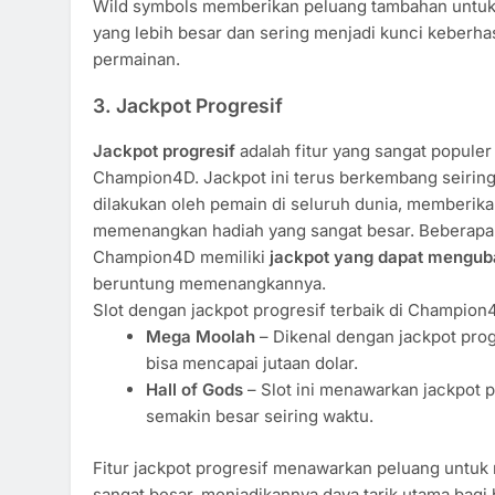
Wild symbols memberikan peluang tambahan untu
yang lebih besar dan sering menjadi kunci keberha
permainan.
3.
Jackpot Progresif
Jackpot progresif
adalah fitur yang sangat populer 
Champion4D. Jackpot ini terus berkembang seirin
dilakukan oleh pemain di seluruh dunia, memberik
memenangkan hadiah yang sangat besar. Beberapa s
Champion4D memiliki
jackpot yang dapat mengub
beruntung memenangkannya.
Slot dengan jackpot progresif terbaik di Champion4
Mega Moolah
– Dikenal dengan jackpot prog
bisa mencapai jutaan dolar.
Hall of Gods
– Slot ini menawarkan jackpot p
semakin besar seiring waktu.
Fitur jackpot progresif menawarkan peluang untuk
sangat besar, menjadikannya daya tarik utama bagi