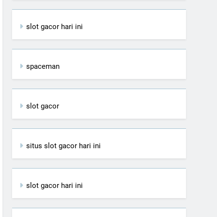
slot gacor hari ini
spaceman
slot gacor
situs slot gacor hari ini
slot gacor hari ini