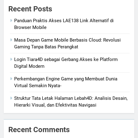
Recent Posts
Panduan Praktis Akses LAE138 Link Alternatif di
Browser Mobile
Masa Depan Game Mobile Berbasis Cloud: Revolusi
Gaming Tanpa Batas Perangkat
Login Tiara4D sebagai Gerbang Akses ke Platform
Digital Modern
Perkembangan Engine Game yang Membuat Dunia
Virtual Semakin Nyata-
Struktur Tata Letak Halaman Lebah4D: Analisis Desain,
Hierarki Visual, dan Efektivitas Navigasi
Recent Comments