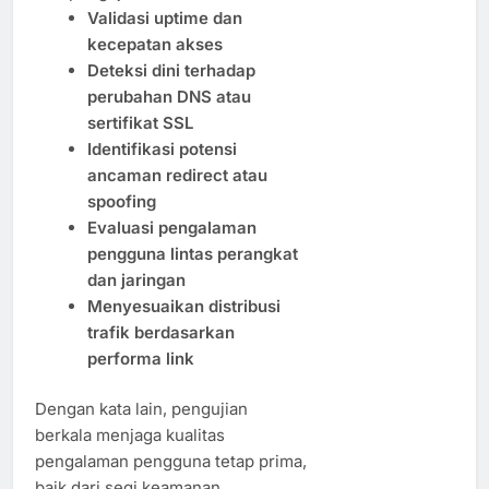
Validasi uptime dan
kecepatan akses
Deteksi dini terhadap
perubahan DNS atau
sertifikat SSL
Identifikasi potensi
ancaman redirect atau
spoofing
Evaluasi pengalaman
pengguna lintas perangkat
dan jaringan
Menyesuaikan distribusi
trafik berdasarkan
performa link
Dengan kata lain, pengujian
berkala menjaga kualitas
pengalaman pengguna tetap prima,
baik dari segi keamanan,