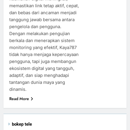
memastikan link tetap aktif, cepat,
dan bebas dari ancaman menjadi
tanggung jawab bersama antara
pengelola dan pengguna.
Dengan melakukan pengujian
berkala dan menerapkan sistem
monitoring yang efektif, Kaya787
tidak hanya menjaga kepercayaan
pengguna, tapi juga membangun
ekosistem digital yang tangguh,
adaptif, dan siap menghadapi
tantangan dunia maya yang
dinamis.
Read More
bokep tele