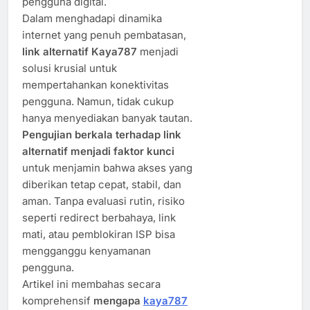
pengguna digital.
Dalam menghadapi dinamika
internet yang penuh pembatasan,
link alternatif Kaya787
menjadi
solusi krusial untuk
mempertahankan konektivitas
pengguna. Namun, tidak cukup
hanya menyediakan banyak tautan.
Pengujian berkala terhadap link
alternatif menjadi faktor kunci
untuk menjamin bahwa akses yang
diberikan tetap cepat, stabil, dan
aman. Tanpa evaluasi rutin, risiko
seperti redirect berbahaya, link
mati, atau pemblokiran ISP bisa
mengganggu kenyamanan
pengguna.
Artikel ini membahas secara
komprehensif
mengapa
kaya787