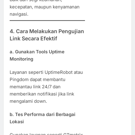
kecepatan, maupun kenyamanan
navigasi.
4. Cara Melakukan Pengujian
Link Secara Efektif
a.
Gunakan Tools Uptime
Monitoring
Layanan seperti UptimeRobot atau
Pingdom dapat membantu
memantau link 24/7 dan
memberikan notifikasi jika link
mengalami down.
b.
Tes Performa dari Berbagai
Lokasi
Gunakan layanan seperti GTmetrix,