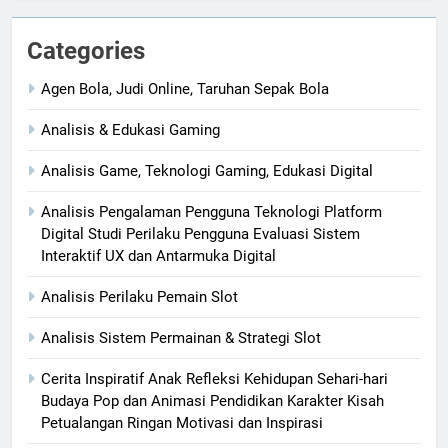
Categories
Agen Bola, Judi Online, Taruhan Sepak Bola
Analisis & Edukasi Gaming
Analisis Game, Teknologi Gaming, Edukasi Digital
Analisis Pengalaman Pengguna Teknologi Platform
Digital Studi Perilaku Pengguna Evaluasi Sistem
Interaktif UX dan Antarmuka Digital
Analisis Perilaku Pemain Slot
Analisis Sistem Permainan & Strategi Slot
Cerita Inspiratif Anak Refleksi Kehidupan Sehari-hari
Budaya Pop dan Animasi Pendidikan Karakter Kisah
Petualangan Ringan Motivasi dan Inspirasi