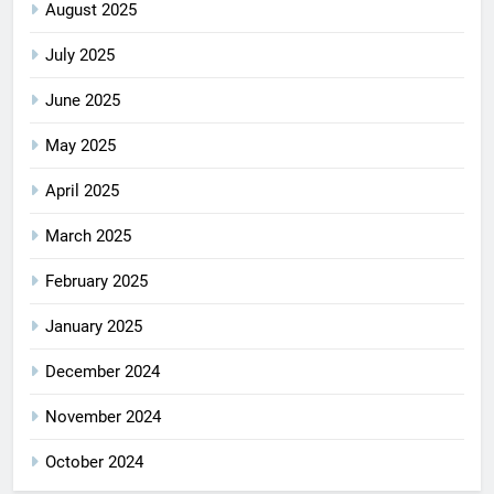
August 2025
July 2025
June 2025
May 2025
April 2025
March 2025
February 2025
January 2025
December 2024
November 2024
October 2024