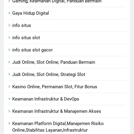
Gaming, Keamanan Digital, Panduan Bermain
Gaya Hidup Digital
info situs
info situs slot
info situs slot gacor
Judi Online, Slot Online, Panduan Bermain
Judi Online, Slot Online, Strategi Slot
Kasino Online, Permainan Slot, Fitur Bonus
Keamanan Infrastruktur & DevOps
Keamanan Infrastruktur & Manajemen Akses
Keamanan Platform Digital,Manajemen Risiko
Online,Stabilitas Layanan,Infrastruktur