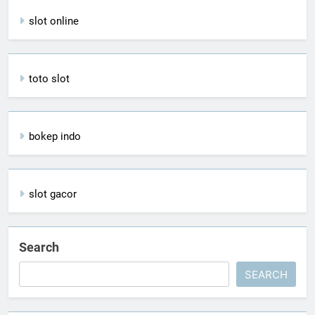
slot online
toto slot
bokep indo
slot gacor
Search
SEARCH