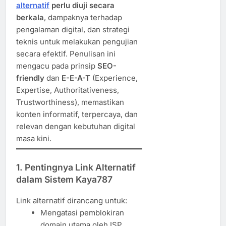
alternatif
perlu diuji secara
berkala
, dampaknya terhadap
pengalaman digital, dan strategi
teknis untuk melakukan pengujian
secara efektif. Penulisan ini
mengacu pada prinsip
SEO-
friendly
dan
E-E-A-T
(Experience,
Expertise, Authoritativeness,
Trustworthiness), memastikan
konten informatif, terpercaya, dan
relevan dengan kebutuhan digital
masa kini.
1. Pentingnya Link Alternatif
dalam Sistem Kaya787
Link alternatif dirancang untuk:
Mengatasi pemblokiran
domain utama oleh ISP