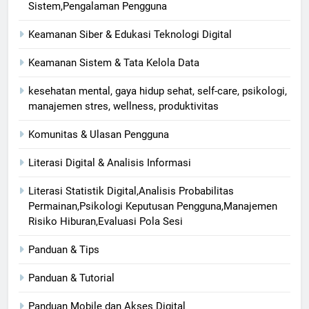
Sistem,Pengalaman Pengguna
Keamanan Siber & Edukasi Teknologi Digital
Keamanan Sistem & Tata Kelola Data
kesehatan mental, gaya hidup sehat, self-care, psikologi,
manajemen stres, wellness, produktivitas
Komunitas & Ulasan Pengguna
Literasi Digital & Analisis Informasi
Literasi Statistik Digital,Analisis Probabilitas
Permainan,Psikologi Keputusan Pengguna,Manajemen
Risiko Hiburan,Evaluasi Pola Sesi
Panduan & Tips
Panduan & Tutorial
Panduan Mobile dan Akses Digital