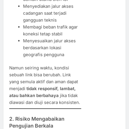
Menyediakan jalur akses
cadangan saat terjadi
gangguan teknis
Membagi beban trafik agar
koneksi tetap stabil
Menyesuaikan jalur akses
berdasarkan lokasi
geografis pengguna
Namun seiring waktu, kondisi
sebuah link bisa berubah. Link
yang semula aktif dan aman dapat
menjadi
tidak responsif, lambat,
atau bahkan berbahaya
jika tidak
diawasi dan diuji secara konsisten.
2. Risiko Mengabaikan
Pengujian Berkala