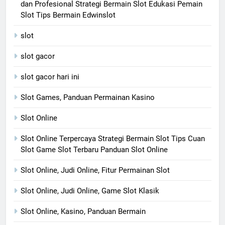
dan Profesional Strategi Bermain Slot Edukasi Pemain
Slot Tips Bermain Edwinslot
slot
slot gacor
slot gacor hari ini
Slot Games, Panduan Permainan Kasino
Slot Online
Slot Online Terpercaya Strategi Bermain Slot Tips Cuan
Slot Game Slot Terbaru Panduan Slot Online
Slot Online, Judi Online, Fitur Permainan Slot
Slot Online, Judi Online, Game Slot Klasik
Slot Online, Kasino, Panduan Bermain