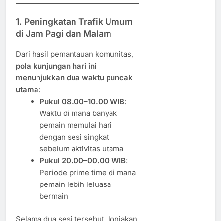
1.
Peningkatan Trafik Umum
di Jam Pagi dan Malam
Dari hasil pemantauan komunitas,
pola kunjungan hari ini
menunjukkan dua waktu puncak
utama
:
Pukul 08.00–10.00 WIB
:
Waktu di mana banyak
pemain memulai hari
dengan sesi singkat
sebelum aktivitas utama
Pukul 20.00–00.00 WIB
:
Periode prime time di mana
pemain lebih leluasa
bermain
Selama dua sesi tersebut, lonjakan