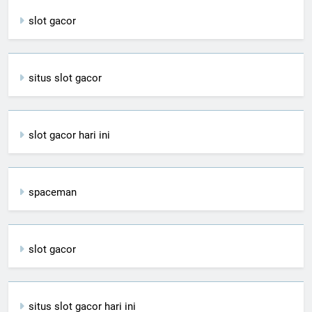
slot gacor
situs slot gacor
slot gacor hari ini
spaceman
slot gacor
situs slot gacor hari ini