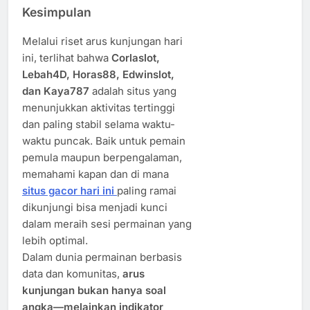
Kesimpulan
Melalui riset arus kunjungan hari
ini, terlihat bahwa
Corlaslot,
Lebah4D, Horas88, Edwinslot,
dan Kaya787
adalah situs yang
menunjukkan aktivitas tertinggi
dan paling stabil selama waktu-
waktu puncak. Baik untuk pemain
pemula maupun berpengalaman,
memahami kapan dan di mana
situs gacor hari ini
paling ramai
dikunjungi bisa menjadi kunci
dalam meraih sesi permainan yang
lebih optimal.
Dalam dunia permainan berbasis
data dan komunitas,
arus
kunjungan bukan hanya soal
angka—melainkan indikator