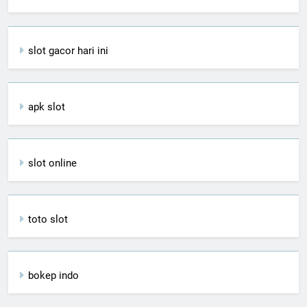
slot gacor hari ini
apk slot
slot online
toto slot
bokep indo