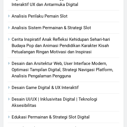
Interaktif UX dan Antarmuka Digital
Analisis Perilaku Pemain Slot
Analisis Sistem Permainan & Strategi Slot
Cerita Inspiratif Anak Refleksi Kehidupan Sehari-hari
Budaya Pop dan Animasi Pendidikan Karakter Kisah
Petualangan Ringan Motivasi dan Inspirasi
Desain dan Arsitektur Web, User Interface Modern,
Optimasi Tampilan Digital, Strategi Navigasi Platform,
Analisis Pengalaman Pengguna
Desain Game Digital & UX Interaktif
Desain UI/UX | Inklusivitas Digital | Teknologi
Aksesibilitas
Edukasi Permainan & Strategi Slot Digital