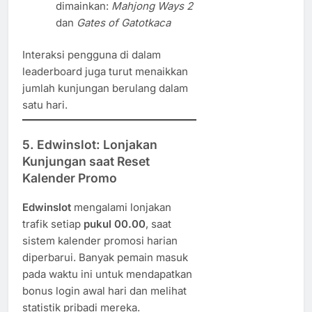
dimainkan:
Mahjong Ways 2
dan
Gates of Gatotkaca
Interaksi pengguna di dalam
leaderboard juga turut menaikkan
jumlah kunjungan berulang dalam
satu hari.
5.
Edwinslot: Lonjakan
Kunjungan saat Reset
Kalender Promo
Edwinslot
mengalami lonjakan
trafik setiap
pukul 00.00
, saat
sistem kalender promosi harian
diperbarui. Banyak pemain masuk
pada waktu ini untuk mendapatkan
bonus login awal hari dan melihat
statistik pribadi mereka.