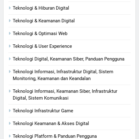
Teknologi & Hiburan Digital
Teknologi & Keamanan Digital
Teknologi & Optimasi Web
Teknologi & User Experience
Teknologi Digital, Keamanan Siber, Panduan Pengguna
Teknologi Informasi, Infrastruktur Digital, Sistem
Monitoring, Keamanan dan Keandalan
Teknologi Informasi, Keamanan Siber, Infrastruktur
Digital, Sistem Komunikasi
Teknologi Infrastruktur Game
Teknologi Keamanan & Akses Digital
Teknologi Platform & Panduan Pengguna