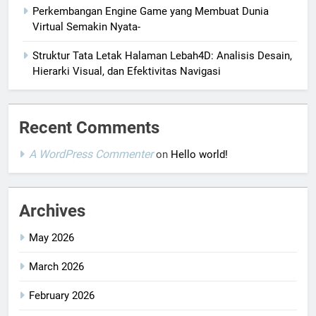
Perkembangan Engine Game yang Membuat Dunia
Virtual Semakin Nyata-
Struktur Tata Letak Halaman Lebah4D: Analisis Desain,
Hierarki Visual, dan Efektivitas Navigasi
Recent Comments
A WordPress Commenter
on
Hello world!
Archives
May 2026
March 2026
February 2026