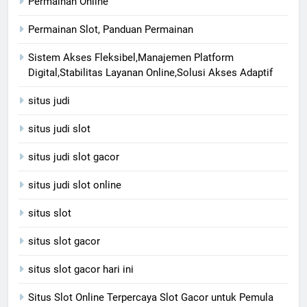
Permainan Online
Permainan Slot, Panduan Permainan
Sistem Akses Fleksibel,Manajemen Platform
Digital,Stabilitas Layanan Online,Solusi Akses Adaptif
situs judi
situs judi slot
situs judi slot gacor
situs judi slot online
situs slot
situs slot gacor
situs slot gacor hari ini
Situs Slot Online Terpercaya Slot Gacor untuk Pemula