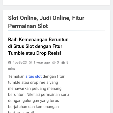
Slot Online, Judi Online, Fitur
Permainan Slot
Raih Kemenangan Beruntun
di Situs Slot dengan Fitur
Tumble atau Drop Reels!
4be8e23
1 year ago
0
8
mins
Temukan
situs slot
dengan fitur
tumble atau drop reels yang
menawarkan peluang menang
beruntun. Nikmati permainan seru
dengan gulungan yang terus
berjatuhan dan kemenangan
berturut-turut!