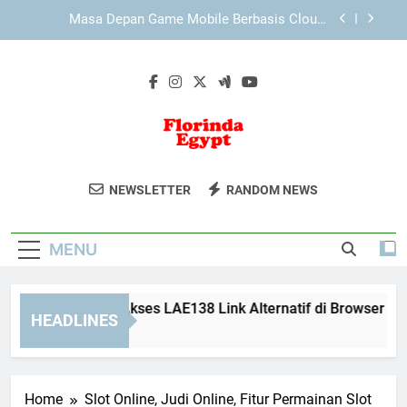
Skip
Login Tiara4D sebagai Gerbang Akses ke
to
Platform Digital Modern
content
Perkembangan Engine Game yang Membuat
Dunia Virtual Semakin Nyata-
Panduan Praktis Akses LAE138 Link Alternatif di
Browser Mobile
Masa Depan Game Mobile Berbasis Cloud:
Revolusi Gaming Tanpa Batas Perangkat
Florinda Egypt
Temukan Produk Kecantikan Berkualitas
Login Tiara4D sebagai Gerbang Akses ke
NEWSLETTER
RANDOM NEWS
Platform Digital Modern
Dari Florinda Egypt.
Perkembangan Engine Game yang Membuat
Dunia Virtual Semakin Nyata-
MENU
nduan Praktis Akses LAE138 Link Alternatif di Browser Mobile
HEADLINES
onths Ago
Home
Slot Online, Judi Online, Fitur Permainan Slot