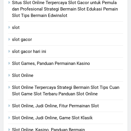
Situs Slot Online Terpercaya Slot Gacor untuk Pemula
dan Profesional Strategi Bermain Slot Edukasi Pemain
Slot Tips Bermain Edwinslot
slot
slot gacor
slot gacor hari ini
Slot Games, Panduan Permainan Kasino
Slot Online
Slot Online Terpercaya Strategi Bermain Slot Tips Cuan
Slot Game Slot Terbaru Panduan Slot Online
Slot Online, Judi Online, Fitur Permainan Slot
Slot Online, Judi Online, Game Slot Klasik
Slot Online, Kasino, Panduan Bermain