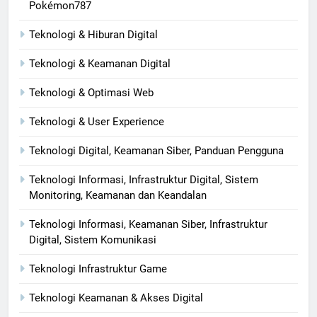
Pokémon787
Teknologi & Hiburan Digital
Teknologi & Keamanan Digital
Teknologi & Optimasi Web
Teknologi & User Experience
Teknologi Digital, Keamanan Siber, Panduan Pengguna
Teknologi Informasi, Infrastruktur Digital, Sistem
Monitoring, Keamanan dan Keandalan
Teknologi Informasi, Keamanan Siber, Infrastruktur
Digital, Sistem Komunikasi
Teknologi Infrastruktur Game
Teknologi Keamanan & Akses Digital