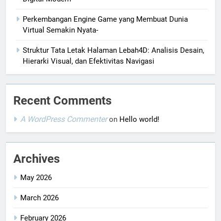
Perkembangan Engine Game yang Membuat Dunia
Virtual Semakin Nyata-
Struktur Tata Letak Halaman Lebah4D: Analisis Desain,
Hierarki Visual, dan Efektivitas Navigasi
Recent Comments
A WordPress Commenter
on
Hello world!
Archives
May 2026
March 2026
February 2026