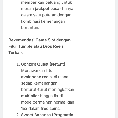
memberikan peluang untuk
meraih
jackpot besar
hanya
dalam satu putaran dengan
kombinasi kemenangan
beruntun.
Rekomendasi Game Slot dengan
Fitur Tumble atau Drop Reels
Terbaik
Gonzo’s Quest (NetEnt)
Menawarkan fitur
avalanche reels
, di mana
setiap kemenangan
berturut-turut meningkatkan
multiplier
hingga
5x
di
mode permainan normal dan
15x
dalam
free spins
.
Sweet Bonanza (Pragmatic