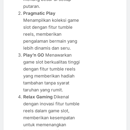
putaran.
Pragmatic Play
Menampilkan koleksi game
slot dengan fitur tumble
reels, memberikan
pengalaman bermain yang
lebih dinamis dan seru.
Play’n GO
Menawarkan
game slot berkualitas tinggi
dengan fitur tumble reels
yang memberikan hadiah
tambahan tanpa syarat
taruhan yang rumit.
Relax Gaming
Dikenal
dengan inovasi fitur tumble
reels dalam game slot,
memberikan kesempatan
untuk memenangkan