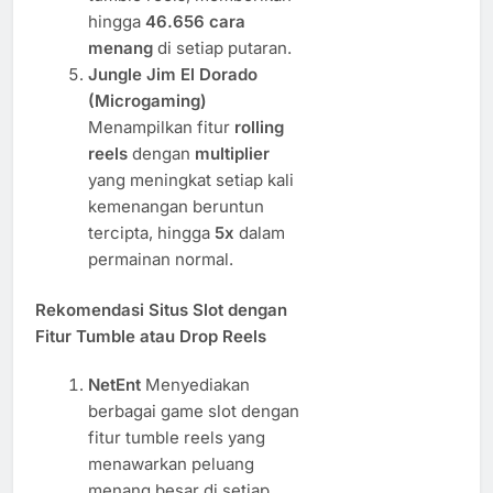
hingga
46.656 cara
menang
di setiap putaran.
Jungle Jim El Dorado
(Microgaming)
Menampilkan fitur
rolling
reels
dengan
multiplier
yang meningkat setiap kali
kemenangan beruntun
tercipta, hingga
5x
dalam
permainan normal.
Rekomendasi Situs Slot dengan
Fitur Tumble atau Drop Reels
NetEnt
Menyediakan
berbagai game slot dengan
fitur tumble reels yang
menawarkan peluang
menang besar di setiap