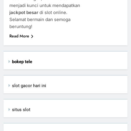
menjadi kunci untuk mendapatkan
jackpot besar
di slot online.
Selamat bermain dan semoga
beruntung!
Read More
bokep tele
slot gacor hari ini
situs slot