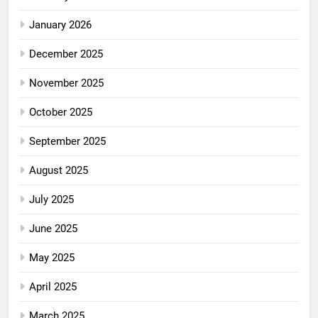
January 2026
December 2025
November 2025
October 2025
September 2025
August 2025
July 2025
June 2025
May 2025
April 2025
March 2025