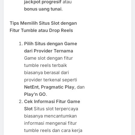
jackpot progresif
atau
bonus uang tunai
.
Tips Memilih Situs Slot dengan
Fitur Tumble atau Drop Reels
Pilih Situs dengan Game
dari Provider Ternama
Game slot dengan fitur
tumble reels terbaik
biasanya berasal dari
provider terkenal seperti
NetEnt
,
Pragmatic Play
, dan
Play’n GO
.
Cek Informasi Fitur Game
Slot
Situs slot terpercaya
biasanya mencantumkan
informasi mengenai fitur
tumble reels dan cara kerja