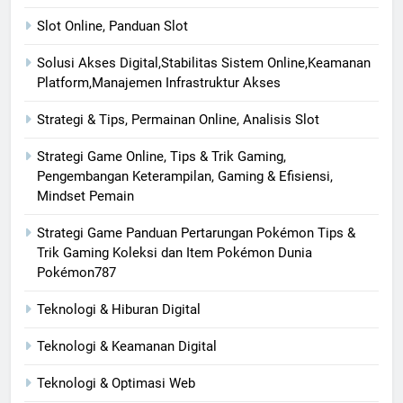
Slot Online, Panduan Slot
Solusi Akses Digital,Stabilitas Sistem Online,Keamanan
Platform,Manajemen Infrastruktur Akses
Strategi & Tips, Permainan Online, Analisis Slot
Strategi Game Online, Tips & Trik Gaming,
Pengembangan Keterampilan, Gaming & Efisiensi,
Mindset Pemain
Strategi Game Panduan Pertarungan Pokémon Tips &
Trik Gaming Koleksi dan Item Pokémon Dunia
Pokémon787
Teknologi & Hiburan Digital
Teknologi & Keamanan Digital
Teknologi & Optimasi Web