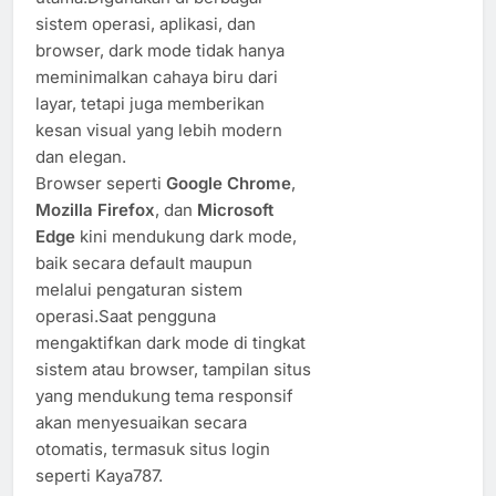
sistem operasi, aplikasi, dan
browser, dark mode tidak hanya
meminimalkan cahaya biru dari
layar, tetapi juga memberikan
kesan visual yang lebih modern
dan elegan.
Browser seperti
Google Chrome
,
Mozilla Firefox
, dan
Microsoft
Edge
kini mendukung dark mode,
baik secara default maupun
melalui pengaturan sistem
operasi.Saat pengguna
mengaktifkan dark mode di tingkat
sistem atau browser, tampilan situs
yang mendukung tema responsif
akan menyesuaikan secara
otomatis, termasuk situs login
seperti Kaya787.