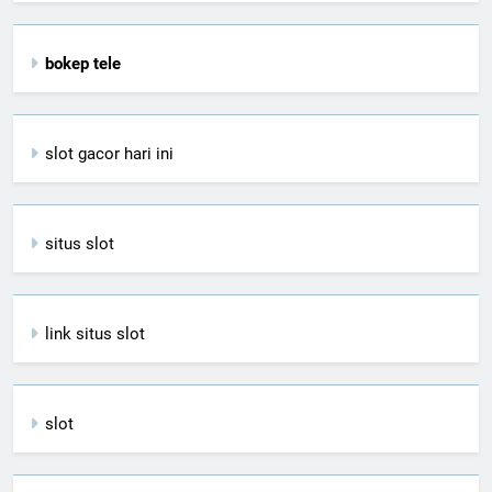
bokep tele
slot gacor hari ini
situs slot
link situs slot
slot