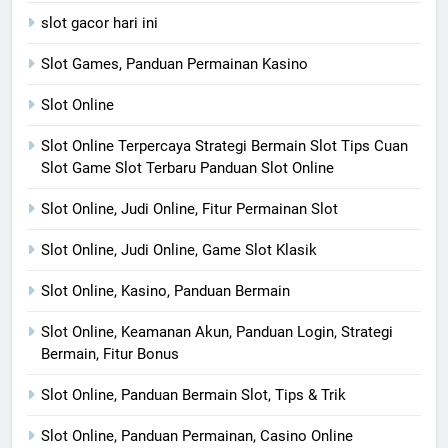
slot gacor hari ini
Slot Games, Panduan Permainan Kasino
Slot Online
Slot Online Terpercaya Strategi Bermain Slot Tips Cuan
Slot Game Slot Terbaru Panduan Slot Online
Slot Online, Judi Online, Fitur Permainan Slot
Slot Online, Judi Online, Game Slot Klasik
Slot Online, Kasino, Panduan Bermain
Slot Online, Keamanan Akun, Panduan Login, Strategi
Bermain, Fitur Bonus
Slot Online, Panduan Bermain Slot, Tips & Trik
Slot Online, Panduan Permainan, Casino Online