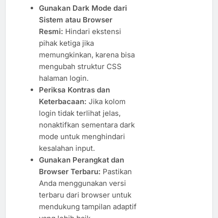
Gunakan Dark Mode dari
Sistem atau Browser
Resmi:
Hindari ekstensi
pihak ketiga jika
memungkinkan, karena bisa
mengubah struktur CSS
halaman login.
Periksa Kontras dan
Keterbacaan:
Jika kolom
login tidak terlihat jelas,
nonaktifkan sementara dark
mode untuk menghindari
kesalahan input.
Gunakan Perangkat dan
Browser Terbaru:
Pastikan
Anda menggunakan versi
terbaru dari browser untuk
mendukung tampilan adaptif