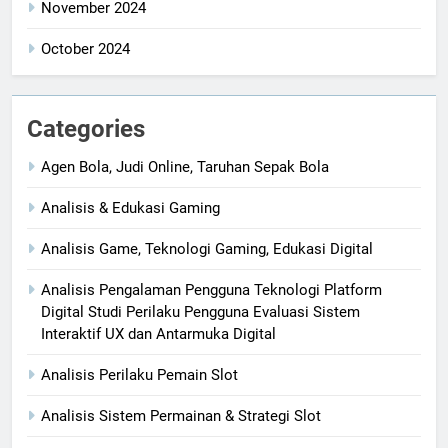
November 2024
October 2024
Categories
Agen Bola, Judi Online, Taruhan Sepak Bola
Analisis & Edukasi Gaming
Analisis Game, Teknologi Gaming, Edukasi Digital
Analisis Pengalaman Pengguna Teknologi Platform
Digital Studi Perilaku Pengguna Evaluasi Sistem
Interaktif UX dan Antarmuka Digital
Analisis Perilaku Pemain Slot
Analisis Sistem Permainan & Strategi Slot