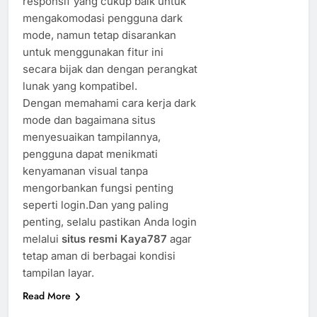
responsif yang cukup baik untuk
mengakomodasi pengguna dark
mode, namun tetap disarankan
untuk menggunakan fitur ini
secara bijak dan dengan perangkat
lunak yang kompatibel.
Dengan memahami cara kerja dark
mode dan bagaimana situs
menyesuaikan tampilannya,
pengguna dapat menikmati
kenyamanan visual tanpa
mengorbankan fungsi penting
seperti login.Dan yang paling
penting, selalu pastikan Anda login
melalui
situs resmi Kaya787
agar
tetap aman di berbagai kondisi
tampilan layar.
Read More