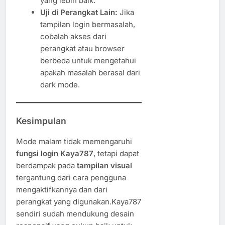
yang lebih baik.
Uji di Perangkat Lain:
Jika
tampilan login bermasalah,
cobalah akses dari
perangkat atau browser
berbeda untuk mengetahui
apakah masalah berasal dari
dark mode.
Kesimpulan
Mode malam tidak memengaruhi
fungsi login Kaya787
, tetapi dapat
berdampak pada
tampilan visual
tergantung dari cara pengguna
mengaktifkannya dan dari
perangkat yang digunakan.Kaya787
sendiri sudah mendukung desain