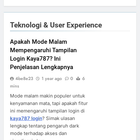
Teknologi & User Experience
Apakah Mode Malam
Mempengaruhi Tampilan
Login Kaya787? Ini
Penjelasan Lengkapnya
4be8e23
1 year ago
0
6
mins
Mode malam makin populer untuk
kenyamanan mata, tapi apakah fitur
ini memengaruhi tampilan login di
kaya787 login
? Simak ulasan
lengkap tentang pengaruh dark
mode terhadap akses dan