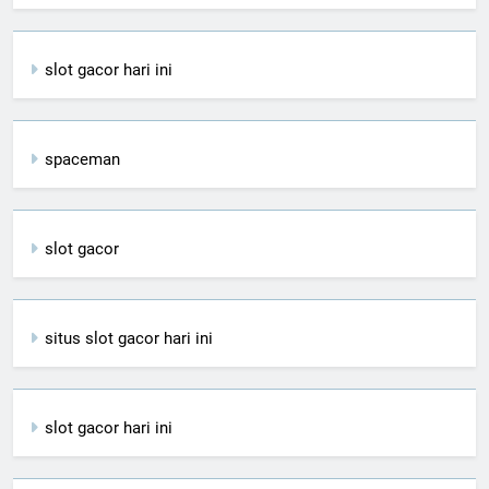
slot gacor hari ini
spaceman
slot gacor
situs slot gacor hari ini
slot gacor hari ini