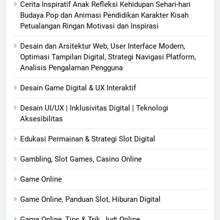
Cerita Inspiratif Anak Refleksi Kehidupan Sehari-hari
Budaya Pop dan Animasi Pendidikan Karakter Kisah
Petualangan Ringan Motivasi dan Inspirasi
Desain dan Arsitektur Web, User Interface Modern,
Optimasi Tampilan Digital, Strategi Navigasi Platform,
Analisis Pengalaman Pengguna
Desain Game Digital & UX Interaktif
Desain UI/UX | Inklusivitas Digital | Teknologi
Aksesibilitas
Edukasi Permainan & Strategi Slot Digital
Gambling, Slot Games, Casino Online
Game Online
Game Online, Panduan Slot, Hiburan Digital
Game Online, Tips & Trik, Judi Online