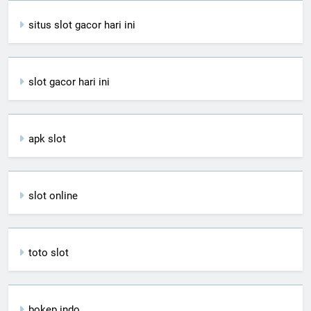
situs slot gacor hari ini
slot gacor hari ini
apk slot
slot online
toto slot
bokep indo