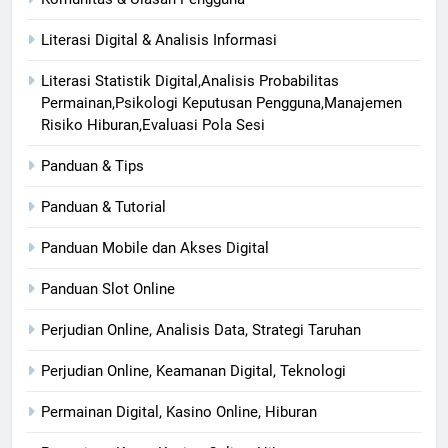
Literasi Digital & Analisis Informasi
Literasi Statistik Digital,Analisis Probabilitas
Permainan,Psikologi Keputusan Pengguna,Manajemen
Risiko Hiburan,Evaluasi Pola Sesi
Panduan & Tips
Panduan & Tutorial
Panduan Mobile dan Akses Digital
Panduan Slot Online
Perjudian Online, Analisis Data, Strategi Taruhan
Perjudian Online, Keamanan Digital, Teknologi
Permainan Digital, Kasino Online, Hiburan