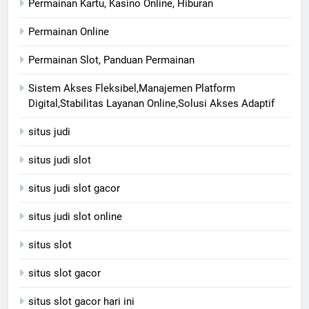
Permainan Kartu, Kasino Online, Hiburan
Permainan Online
Permainan Slot, Panduan Permainan
Sistem Akses Fleksibel,Manajemen Platform
Digital,Stabilitas Layanan Online,Solusi Akses Adaptif
situs judi
situs judi slot
situs judi slot gacor
situs judi slot online
situs slot
situs slot gacor
situs slot gacor hari ini