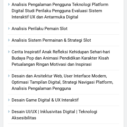
Analisis Pengalaman Pengguna Teknologi Platform
Digital Studi Perilaku Pengguna Evaluasi Sistem
Interaktif UX dan Antarmuka Digital
Analisis Perilaku Pemain Slot
Analisis Sistem Permainan & Strategi Slot
Cerita Inspiratif Anak Refleksi Kehidupan Sehari-hari
Budaya Pop dan Animasi Pendidikan Karakter Kisah
Petualangan Ringan Motivasi dan Inspirasi
Desain dan Arsitektur Web, User Interface Modern,
Optimasi Tampilan Digital, Strategi Navigasi Platform,
Analisis Pengalaman Pengguna
Desain Game Digital & UX Interaktif
Desain UI/UX | Inklusivitas Digital | Teknologi
Aksesibilitas