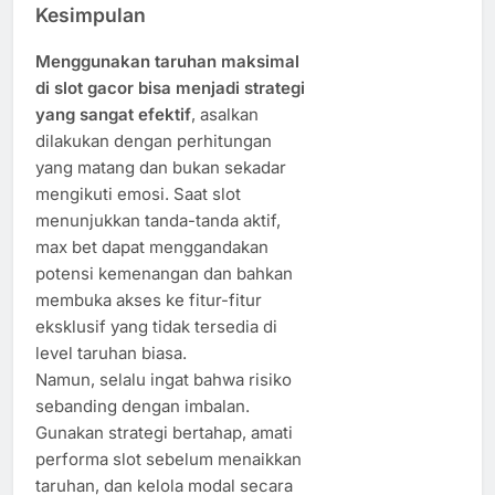
Kesimpulan
Menggunakan taruhan maksimal
di slot gacor bisa menjadi strategi
yang sangat efektif
, asalkan
dilakukan dengan perhitungan
yang matang dan bukan sekadar
mengikuti emosi. Saat slot
menunjukkan tanda-tanda aktif,
max bet dapat menggandakan
potensi kemenangan dan bahkan
membuka akses ke fitur-fitur
eksklusif yang tidak tersedia di
level taruhan biasa.
Namun, selalu ingat bahwa risiko
sebanding dengan imbalan.
Gunakan strategi bertahap, amati
performa slot sebelum menaikkan
taruhan, dan kelola modal secara