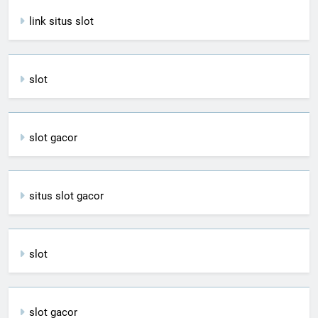
link situs slot
slot
slot gacor
situs slot gacor
slot
slot gacor