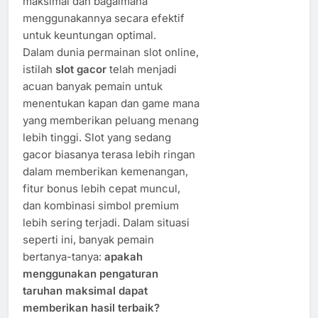
maksimal dan bagaimana
menggunakannya secara efektif
untuk keuntungan optimal.
Dalam dunia permainan slot online,
istilah
slot gacor
telah menjadi
acuan banyak pemain untuk
menentukan kapan dan game mana
yang memberikan peluang menang
lebih tinggi. Slot yang sedang
gacor biasanya terasa lebih ringan
dalam memberikan kemenangan,
fitur bonus lebih cepat muncul,
dan kombinasi simbol premium
lebih sering terjadi. Dalam situasi
seperti ini, banyak pemain
bertanya-tanya:
apakah
menggunakan pengaturan
taruhan maksimal dapat
memberikan hasil terbaik?