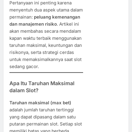
Pertanyaan ini penting karena
menyentuh dua aspek utama dalam
permainan:
peluang kemenangan
dan manajemen risiko
. Artikel ini
akan membahas secara mendalam
kapan waktu terbaik menggunakan
taruhan maksimal, keuntungan dan
risikonya, serta strategi cerdas
untuk memaksimalkannya saat slot
sedang gacor.
Apa Itu Taruhan Maksimal
dalam Slot?
Taruhan maksimal (max bet)
adalah jumlah taruhan tertinggi
yang dapat dipasang dalam satu
putaran permainan slot. Setiap slot
memiliki batas yang berbeda,