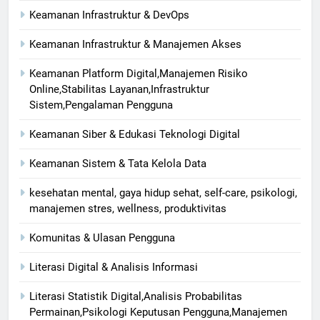
Keamanan Infrastruktur & DevOps
Keamanan Infrastruktur & Manajemen Akses
Keamanan Platform Digital,Manajemen Risiko
Online,Stabilitas Layanan,Infrastruktur
Sistem,Pengalaman Pengguna
Keamanan Siber & Edukasi Teknologi Digital
Keamanan Sistem & Tata Kelola Data
kesehatan mental, gaya hidup sehat, self-care, psikologi,
manajemen stres, wellness, produktivitas
Komunitas & Ulasan Pengguna
Literasi Digital & Analisis Informasi
Literasi Statistik Digital,Analisis Probabilitas
Permainan,Psikologi Keputusan Pengguna,Manajemen