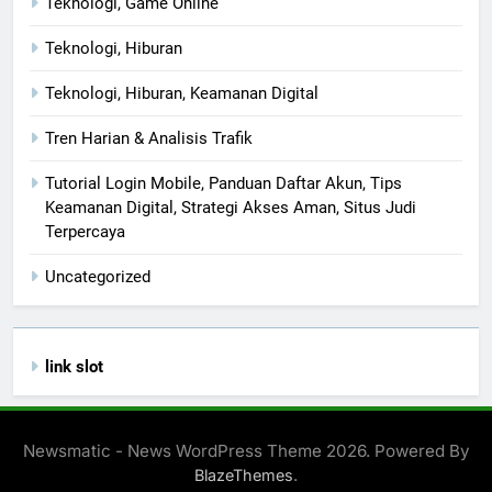
Teknologi, Game Online
Teknologi, Hiburan
Teknologi, Hiburan, Keamanan Digital
Tren Harian & Analisis Trafik
Tutorial Login Mobile, Panduan Daftar Akun, Tips
Keamanan Digital, Strategi Akses Aman, Situs Judi
Terpercaya
Uncategorized
link slot
Newsmatic - News WordPress Theme 2026. Powered By
.
BlazeThemes