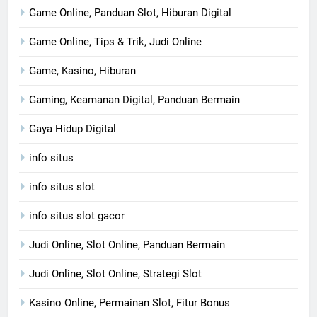
Game Online, Panduan Slot, Hiburan Digital
Game Online, Tips & Trik, Judi Online
Game, Kasino, Hiburan
Gaming, Keamanan Digital, Panduan Bermain
Gaya Hidup Digital
info situs
info situs slot
info situs slot gacor
Judi Online, Slot Online, Panduan Bermain
Judi Online, Slot Online, Strategi Slot
Kasino Online, Permainan Slot, Fitur Bonus