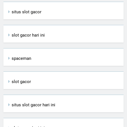
situs slot gacor
slot gacor hari ini
spaceman
slot gacor
situs slot gacor hari ini