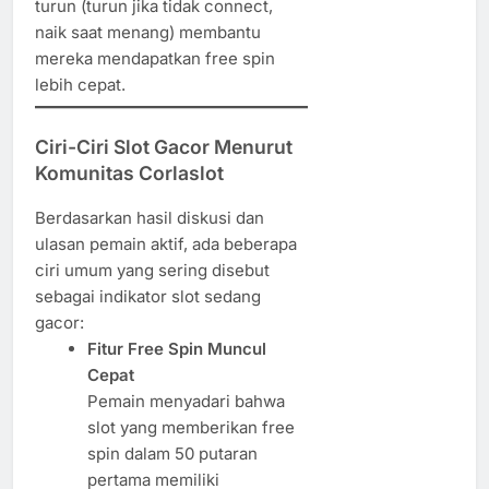
turun (turun jika tidak connect,
naik saat menang) membantu
mereka mendapatkan free spin
lebih cepat.
Ciri-Ciri Slot Gacor Menurut
Komunitas Corlaslot
Berdasarkan hasil diskusi dan
ulasan pemain aktif, ada beberapa
ciri umum yang sering disebut
sebagai indikator slot sedang
gacor:
Fitur Free Spin Muncul
Cepat
Pemain menyadari bahwa
slot yang memberikan free
spin dalam 50 putaran
pertama memiliki