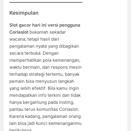
Kesimpulan
Slot gacor hari ini versi pengguna
Corlaslot
bukanlah sekadar
wacana, tetapi hasil dari
pengalaman nyata yang dibagikan
secara terbuka. Dengan
memperhatikan pola kemenangan,
waktu bermain, dan respons mesin
terhadap strategi tertentu, banyak
pemain bisa menyusun langkah
yang lebih efektif. Bila kamu ingin
mendapatkan info terkini dan tidak
hanya bergantung pada insting,
pantau terus komunitas Corlaslot.
Karena kadang, pengalaman orang
lain bisa jadi kunci kemenanganmu
berikutnya.