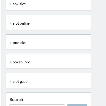
apk slot
slot online
toto slot
bokep indo
slot gacor
Search