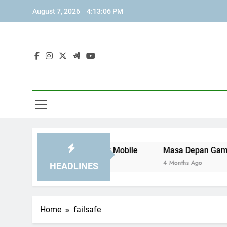
Skip
August 7, 2026
4:13:07 PM
to
content
Flo
Temukan Pr
ernatif di Browser Mobile
Masa Depan Game Mobile Berb
4 Months Ago
HEADLINES
Home
failsafe