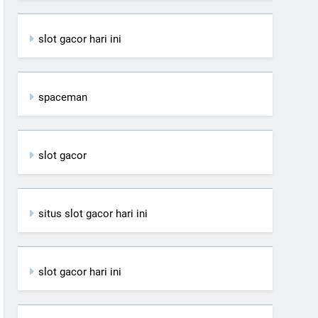
slot gacor hari ini
spaceman
slot gacor
situs slot gacor hari ini
slot gacor hari ini