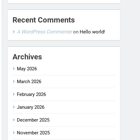
Recent Comments
A WordPress Commenter
on
Hello world!
Archives
May 2026
March 2026
February 2026
January 2026
December 2025
November 2025