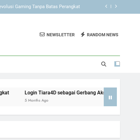
volusi Gaming Tanpa Batas Perangkat
bang Akses ke Platform Digital Modern
embuat Dunia Virtual Semakin Nyata-
NEWSLETTER
RANDOM NEWS
138 Link Alternatif di Browser Mobile
volusi Gaming Tanpa Batas Perangkat
bang Akses ke Platform Digital Modern
embuat Dunia Virtual Semakin Nyata-
ogin Tiara4D sebagai Gerbang Akses ke Platform Digital Mode
 Months Ago