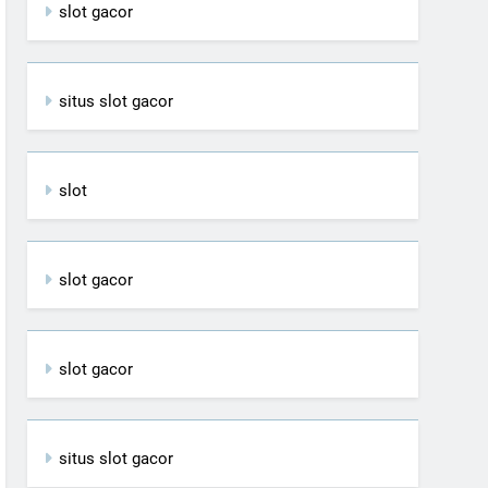
slot gacor
situs slot gacor
slot
slot gacor
slot gacor
situs slot gacor