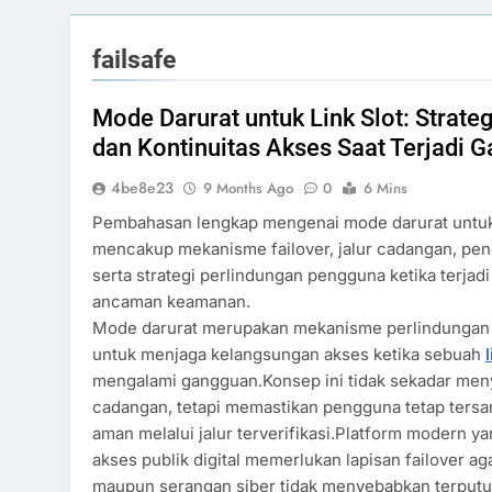
failsafe
Mode Darurat untuk Link Slot: Strat
dan Kontinuitas Akses Saat Terjadi 
4be8e23
9 Months Ago
0
6 Mins
Pembahasan lengkap mengenai mode darurat untuk li
mencakup mekanisme failover, jalur cadangan, pen
serta strategi perlindungan pengguna ketika terjad
ancaman keamanan.
Mode darurat merupakan mekanisme perlindungan
untuk menjaga kelangsungan akses ketika sebuah
mengalami gangguan.Konsep ini tidak sekadar men
cadangan, tetapi memastikan pengguna tetap ters
aman melalui jalur terverifikasi.Platform modern 
akses publik digital memerlukan lapisan failover a
maupun serangan siber tidak menyebabkan terputu