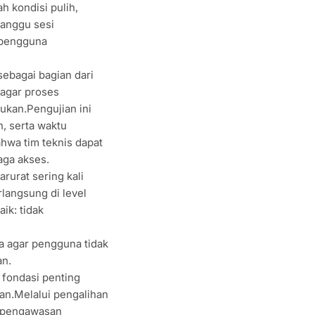
 kondisi pulih,
ganggu sesi
 pengguna
sebagai bagian dari
 agar proses
lukan.Pengujian ini
n, serta waktu
hwa tim teknis dapat
aga akses.
urat sering kali
rlangsung di level
aik: tidak
a agar pengguna tidak
an.
 fondasi penting
an.Melalui pengalihan
an pengawasan