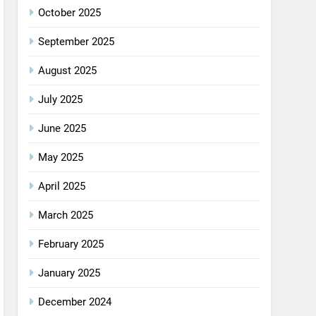
October 2025
September 2025
August 2025
July 2025
June 2025
May 2025
April 2025
March 2025
February 2025
January 2025
December 2024