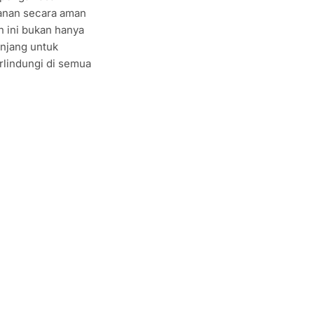
yanan secara aman
 ini bukan hanya
anjang untuk
rlindungi di semua