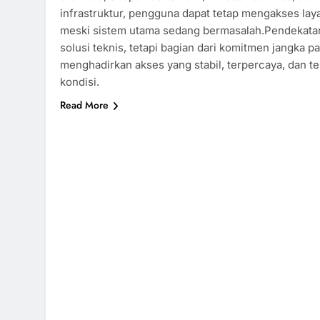
infrastruktur, pengguna dapat tetap mengakses la
meski sistem utama sedang bermasalah.Pendekatan
solusi teknis, tetapi bagian dari komitmen jangka p
menghadirkan akses yang stabil, terpercaya, dan te
kondisi.
Read More