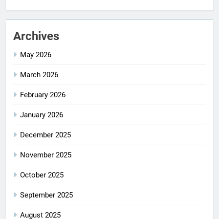
Archives
May 2026
March 2026
February 2026
January 2026
December 2025
November 2025
October 2025
September 2025
August 2025