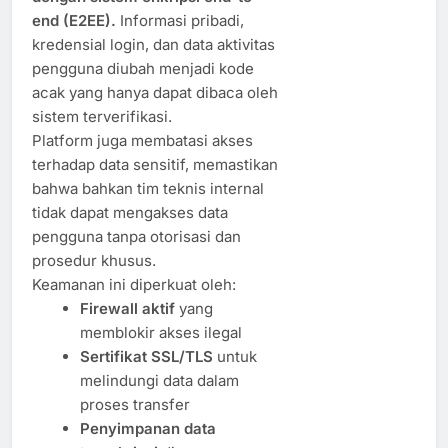
end (E2EE).
Informasi pribadi,
kredensial login, dan data aktivitas
pengguna diubah menjadi kode
acak yang hanya dapat dibaca oleh
sistem terverifikasi.
Platform juga membatasi akses
terhadap data sensitif, memastikan
bahwa bahkan tim teknis internal
tidak dapat mengakses data
pengguna tanpa otorisasi dan
prosedur khusus.
Keamanan ini diperkuat oleh:
Firewall aktif
yang
memblokir akses ilegal
Sertifikat SSL/TLS
untuk
melindungi data dalam
proses transfer
Penyimpanan data