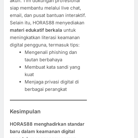
akun. Tim dukungan profesional
siap membantu melalui live chat,
email, dan pusat bantuan interaktif.
Selain itu, HORAS88 menyediakan
materi edukatif berkala
untuk
meningkatkan literasi keamanan
digital pengguna, termasuk tips:
Mengenali phishing dan
tautan berbahaya
Membuat kata sandi yang
kuat
Menjaga privasi digital di
berbagai perangkat
Kesimpulan
HORAS88 menghadirkan standar
baru dalam keamanan digital