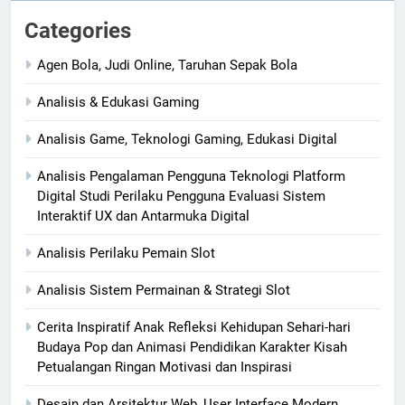
Categories
Agen Bola, Judi Online, Taruhan Sepak Bola
Analisis & Edukasi Gaming
Analisis Game, Teknologi Gaming, Edukasi Digital
Analisis Pengalaman Pengguna Teknologi Platform
Digital Studi Perilaku Pengguna Evaluasi Sistem
Interaktif UX dan Antarmuka Digital
Analisis Perilaku Pemain Slot
Analisis Sistem Permainan & Strategi Slot
Cerita Inspiratif Anak Refleksi Kehidupan Sehari-hari
Budaya Pop dan Animasi Pendidikan Karakter Kisah
Petualangan Ringan Motivasi dan Inspirasi
Desain dan Arsitektur Web, User Interface Modern,