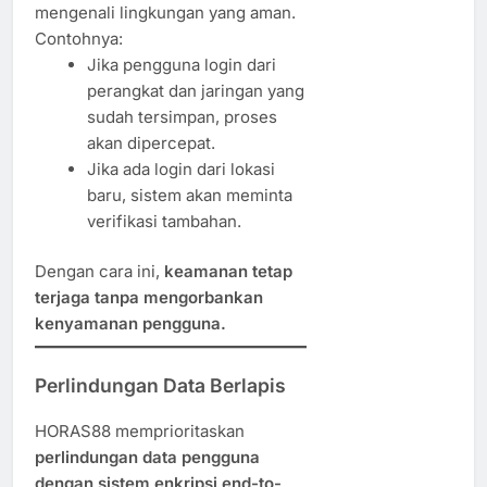
mengenali lingkungan yang aman.
Contohnya:
Jika pengguna login dari
perangkat dan jaringan yang
sudah tersimpan, proses
akan dipercepat.
Jika ada login dari lokasi
baru, sistem akan meminta
verifikasi tambahan.
Dengan cara ini,
keamanan tetap
terjaga tanpa mengorbankan
kenyamanan pengguna.
Perlindungan Data Berlapis
HORAS88 memprioritaskan
perlindungan data pengguna
dengan sistem enkripsi end-to-