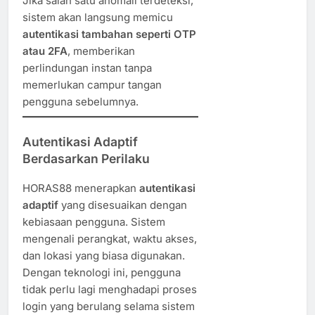
Jika salah satu anomali terdeteksi,
sistem akan langsung memicu
autentikasi tambahan seperti OTP
atau 2FA
, memberikan
perlindungan instan tanpa
memerlukan campur tangan
pengguna sebelumnya.
Autentikasi Adaptif
Berdasarkan Perilaku
HORAS88 menerapkan
autentikasi
adaptif
yang disesuaikan dengan
kebiasaan pengguna. Sistem
mengenali perangkat, waktu akses,
dan lokasi yang biasa digunakan.
Dengan teknologi ini, pengguna
tidak perlu lagi menghadapi proses
login yang berulang selama sistem