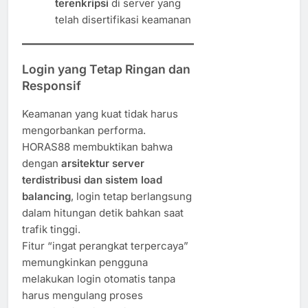
terenkripsi
di server yang
telah disertifikasi keamanan
Login yang Tetap Ringan dan
Responsif
Keamanan yang kuat tidak harus
mengorbankan performa.
HORAS88 membuktikan bahwa
dengan
arsitektur server
terdistribusi dan sistem load
balancing
, login tetap berlangsung
dalam hitungan detik bahkan saat
trafik tinggi.
Fitur “ingat perangkat terpercaya”
memungkinkan pengguna
melakukan login otomatis tanpa
harus mengulang proses