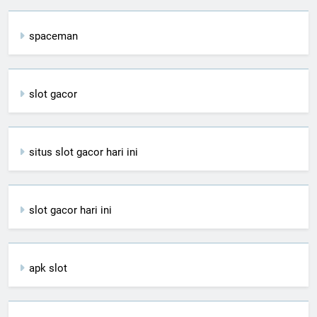
spaceman
slot gacor
situs slot gacor hari ini
slot gacor hari ini
apk slot