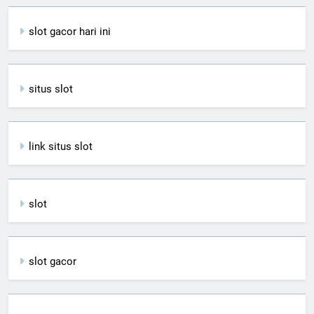
slot gacor hari ini
situs slot
link situs slot
slot
slot gacor