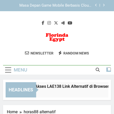
Skip
Login Tiara4D sebagai Gerbang Akses ke
to
Platform Digital Modern
content
Perkembangan Engine Game yang Membuat
Dunia Virtual Semakin Nyata-
Panduan Praktis Akses LAE138 Link Alternatif di
Browser Mobile
Masa Depan Game Mobile Berbasis Cloud:
Revolusi Gaming Tanpa Batas Perangkat
Florinda Egypt
Temukan Produk Kecantikan Berkualitas
Login Tiara4D sebagai Gerbang Akses ke
NEWSLETTER
RANDOM NEWS
Platform Digital Modern
Dari Florinda Egypt.
Perkembangan Engine Game yang Membuat
Dunia Virtual Semakin Nyata-
MENU
anduan Praktis Akses LAE138 Link Alternatif di Browser Mobil
HEADLINES
Months Ago
Home
horas88 alternatif