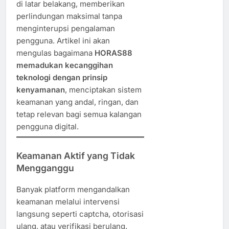
di latar belakang, memberikan
perlindungan maksimal tanpa
menginterupsi pengalaman
pengguna. Artikel ini akan
mengulas bagaimana
HORAS88
memadukan kecanggihan
teknologi dengan prinsip
kenyamanan
, menciptakan sistem
keamanan yang andal, ringan, dan
tetap relevan bagi semua kalangan
pengguna digital.
Keamanan Aktif yang Tidak
Mengganggu
Banyak platform mengandalkan
keamanan melalui intervensi
langsung seperti captcha, otorisasi
ulang, atau verifikasi berulang.