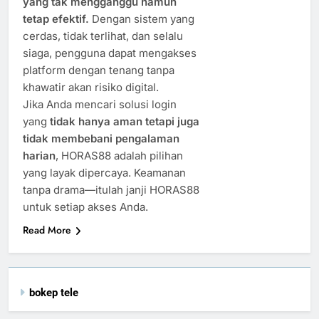
yang tak mengganggu namun
tetap efektif.
Dengan sistem yang
cerdas, tidak terlihat, dan selalu
siaga, pengguna dapat mengakses
platform dengan tenang tanpa
khawatir akan risiko digital.
Jika Anda mencari solusi login
yang
tidak hanya aman tetapi juga
tidak membebani pengalaman
harian
, HORAS88 adalah pilihan
yang layak dipercaya. Keamanan
tanpa drama—itulah janji HORAS88
untuk setiap akses Anda.
Read More
bokep tele