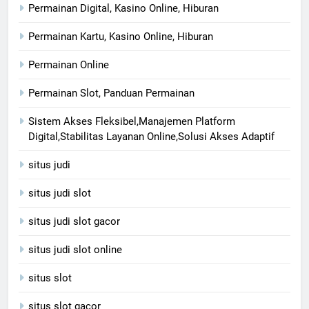
Permainan Digital, Kasino Online, Hiburan
Permainan Kartu, Kasino Online, Hiburan
Permainan Online
Permainan Slot, Panduan Permainan
Sistem Akses Fleksibel,Manajemen Platform
Digital,Stabilitas Layanan Online,Solusi Akses Adaptif
situs judi
situs judi slot
situs judi slot gacor
situs judi slot online
situs slot
situs slot gacor