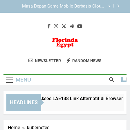
Skip
Login Tiara4D sebagai Gerbang Akses ke
to
Platform Digital Modern
content
Perkembangan Engine Game yang Membuat
Dunia Virtual Semakin Nyata-
Panduan Praktis Akses LAE138 Link Alternatif di
Browser Mobile
Masa Depan Game Mobile Berbasis Cloud:
Revolusi Gaming Tanpa Batas Perangkat
Florinda Egypt
Temukan Produk Kecantikan Berkualitas
Login Tiara4D sebagai Gerbang Akses ke
NEWSLETTER
RANDOM NEWS
Platform Digital Modern
Dari Florinda Egypt.
Perkembangan Engine Game yang Membuat
Dunia Virtual Semakin Nyata-
MENU
nduan Praktis Akses LAE138 Link Alternatif di Browser Mobil
HEADLINES
Months Ago
Home
kubernetes