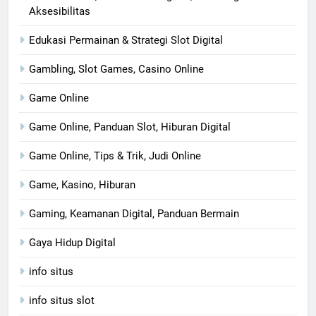
Aksesibilitas
Edukasi Permainan & Strategi Slot Digital
Gambling, Slot Games, Casino Online
Game Online
Game Online, Panduan Slot, Hiburan Digital
Game Online, Tips & Trik, Judi Online
Game, Kasino, Hiburan
Gaming, Keamanan Digital, Panduan Bermain
Gaya Hidup Digital
info situs
info situs slot