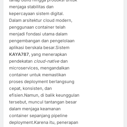
menjaga stabilitas dan
kepercayaan sistem digital.
Dalam arsitektur cloud modern,
penggunaan container telah
menjadi fondasi utama dalam
pengembangan dan pengelolaan
aplikasi berskala besar.Sistem
KAYA787
, yang menerapkan
pendekatan
cloud-native
dan
microservices, mengandalkan
container untuk memastikan
proses deployment berlangsung
cepat, konsisten, dan
efisien.Namun, di balik keunggulan
tersebut, muncul tantangan besar
dalam menjaga keamanan
container sepanjang pipeline
deployment.Karena itu, penerapan