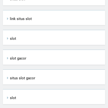
link situs slot
slot
slot gacor
situs slot gacor
slot