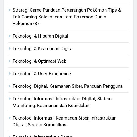
Strategi Game Panduan Pertarungan Pokémon Tips &
Trik Gaming Koleksi dan Item Pokémon Dunia
Pokémon787
Teknologi & Hiburan Digital
Teknologi & Keamanan Digital
Teknologi & Optimasi Web
Teknologi & User Experience
Teknologi Digital, Keamanan Siber, Panduan Pengguna
Teknologi Informasi, Infrastruktur Digital, Sistem
Monitoring, Keamanan dan Keandalan
Teknologi Informasi, Keamanan Siber, Infrastruktur
Digital, Sistem Komunikasi