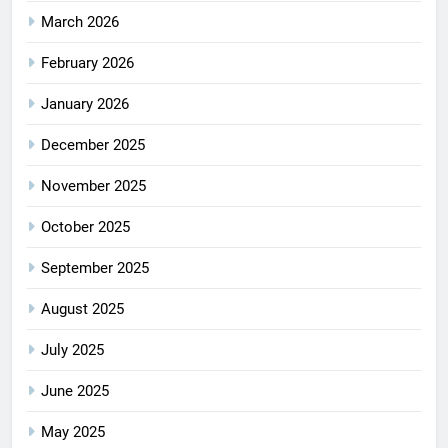
March 2026
February 2026
January 2026
December 2025
November 2025
October 2025
September 2025
August 2025
July 2025
June 2025
May 2025