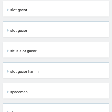
slot gacor
slot gacor
situs slot gacor
slot gacor hari ini
spaceman