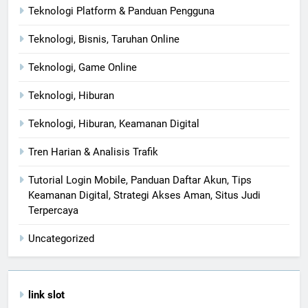
Teknologi Platform & Panduan Pengguna
Teknologi, Bisnis, Taruhan Online
Teknologi, Game Online
Teknologi, Hiburan
Teknologi, Hiburan, Keamanan Digital
Tren Harian & Analisis Trafik
Tutorial Login Mobile, Panduan Daftar Akun, Tips
Keamanan Digital, Strategi Akses Aman, Situs Judi
Terpercaya
Uncategorized
link slot