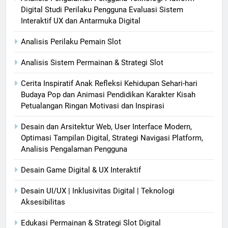
Digital Studi Perilaku Pengguna Evaluasi Sistem
Interaktif UX dan Antarmuka Digital
Analisis Perilaku Pemain Slot
Analisis Sistem Permainan & Strategi Slot
Cerita Inspiratif Anak Refleksi Kehidupan Sehari-hari
Budaya Pop dan Animasi Pendidikan Karakter Kisah
Petualangan Ringan Motivasi dan Inspirasi
Desain dan Arsitektur Web, User Interface Modern,
Optimasi Tampilan Digital, Strategi Navigasi Platform,
Analisis Pengalaman Pengguna
Desain Game Digital & UX Interaktif
Desain UI/UX | Inklusivitas Digital | Teknologi
Aksesibilitas
Edukasi Permainan & Strategi Slot Digital