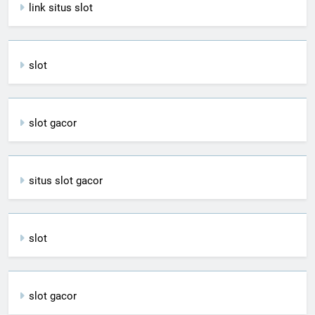
link situs slot
slot
slot gacor
situs slot gacor
slot
slot gacor