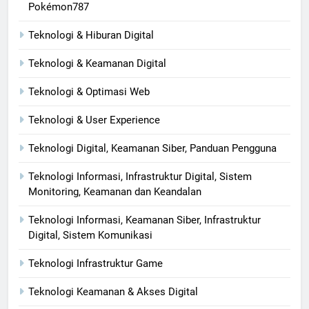
Pokémon787
Teknologi & Hiburan Digital
Teknologi & Keamanan Digital
Teknologi & Optimasi Web
Teknologi & User Experience
Teknologi Digital, Keamanan Siber, Panduan Pengguna
Teknologi Informasi, Infrastruktur Digital, Sistem
Monitoring, Keamanan dan Keandalan
Teknologi Informasi, Keamanan Siber, Infrastruktur
Digital, Sistem Komunikasi
Teknologi Infrastruktur Game
Teknologi Keamanan & Akses Digital