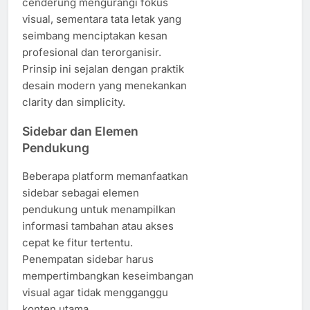
cenderung mengurangi fokus
visual, sementara tata letak yang
seimbang menciptakan kesan
profesional dan terorganisir.
Prinsip ini sejalan dengan praktik
desain modern yang menekankan
clarity dan simplicity.
Sidebar dan Elemen
Pendukung
Beberapa platform memanfaatkan
sidebar sebagai elemen
pendukung untuk menampilkan
informasi tambahan atau akses
cepat ke fitur tertentu.
Penempatan sidebar harus
mempertimbangkan keseimbangan
visual agar tidak mengganggu
konten utama.