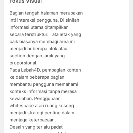
Fokus Visual
Bagian tengah halaman merupakan
inti interaksi pengguna. Di sinilah
informasi utama ditampilkan
secara terstruktur. Tata letak yang
baik biasanya membagi area ini
menjadi beberapa blok atau
section dengan jarak yang
proporsional.
Pada Lebah4D, pembagian konten
ke dalam beberapa bagian
membantu pengguna memahami
konteks informasi tanpa merasa
kewalahan. Penggunaan
whitespace atau ruang kosong
menjadi strategi penting dalam
menjaga keterbacaan.
Desain yang terlalu padat