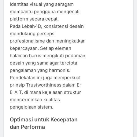
Identitas visual yang seragam
membantu pengguna mengenali
platform secara cepat.
Pada Lebah4D, konsistensi desain
mendukung persepsi
profesionalisme dan meningkatkan
kepercayaan. Setiap elemen
halaman harus mengikuti pedoman
desain yang sama agar tercipta
pengalaman yang harmonis.
Pendekatan ini juga memperkuat
prinsip Trustworthiness dalam E-
E-A-T, di mana kejelasan struktur
mencerminkan kualitas
pengelolaan sistem.
Optimasi untuk Kecepatan
dan Performa