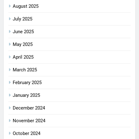
August 2025
July 2025
June 2025
May 2025
April 2025
March 2025
February 2025
January 2025
December 2024
November 2024
October 2024