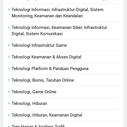
Teknologi Informasi, Infrastruktur Digital, Sistem
Monitoring, Keamanan dan Keandalan
Teknologi Informasi, Keamanan Siber, Infrastruktur
Digital, Sistem Komunikasi
Teknologi Infrastruktur Game
Teknologi Keamanan & Akses Digital
Teknologi Platform & Panduan Pengguna
Teknologi, Bisnis, Taruhan Online
Teknologi, Game Online
Teknologi, Hiburan
Teknologi, Hiburan, Keamanan Digital
Tren Harian & Analisis Trafik