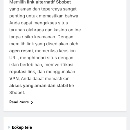
Memilih
link alternatif Sbobet
yang aman dan tepercaya sangat
penting untuk memastikan bahwa
Anda dapat mengakses situs
taruhan olahraga dan kasino online
tanpa risiko keamanan. Dengan
memilih link yang disediakan oleh
agen resmi
, memeriksa keaslian
URL, menghindari situs dengan
iklan berlebihan, memverifikasi
reputasi link
, dan menggunakan
VPN
, Anda dapat memastikan
akses yang aman dan stabil
ke
Sbobet.
Read More
bokep tele