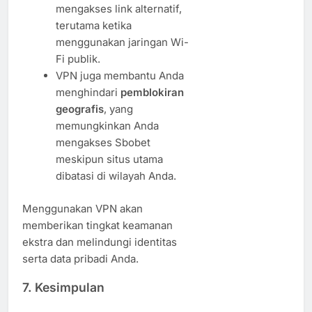
mengakses link alternatif,
terutama ketika
menggunakan jaringan Wi-
Fi publik.
VPN juga membantu Anda
menghindari
pemblokiran
geografis
, yang
memungkinkan Anda
mengakses Sbobet
meskipun situs utama
dibatasi di wilayah Anda.
Menggunakan VPN akan
memberikan tingkat keamanan
ekstra dan melindungi identitas
serta data pribadi Anda.
7. Kesimpulan