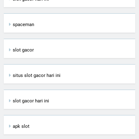
spaceman
slot gacor
situs slot gacor hari ini
slot gacor hari ini
apk slot