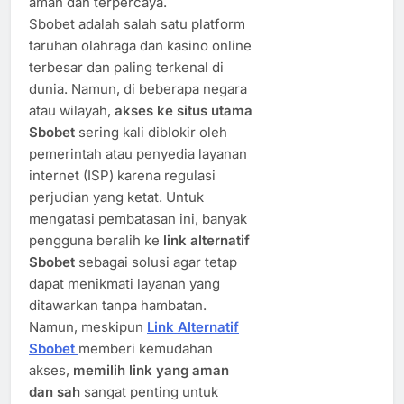
aman dan terpercaya.
Sbobet adalah salah satu platform
taruhan olahraga dan kasino online
terbesar dan paling terkenal di
dunia. Namun, di beberapa negara
atau wilayah,
akses ke situs utama
Sbobet
sering kali diblokir oleh
pemerintah atau penyedia layanan
internet (ISP) karena regulasi
perjudian yang ketat. Untuk
mengatasi pembatasan ini, banyak
pengguna beralih ke
link alternatif
Sbobet
sebagai solusi agar tetap
dapat menikmati layanan yang
ditawarkan tanpa hambatan.
Namun, meskipun
Link Alternatif
Sbobet
memberi kemudahan
akses,
memilih link yang aman
dan sah
sangat penting untuk