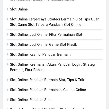
Slot Online
Slot Online Terpercaya Strategi Bermain Slot Tips Cuan
Slot Game Slot Terbaru Panduan Slot Online
Slot Online, Judi Online, Fitur Permainan Slot
Slot Online, Judi Online, Game Slot Klasik
Slot Online, Kasino, Panduan Bermain
Slot Online, Keamanan Akun, Panduan Login, Strategi
Bermain, Fitur Bonus
Slot Online, Panduan Bermain Slot, Tips & Trik
Slot Online, Panduan Permainan, Casino Online
Slot Online, Panduan Slot