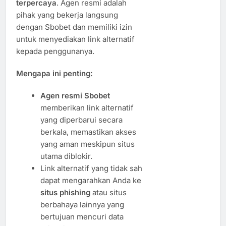
terpercaya
. Agen resmi adalah
pihak yang bekerja langsung
dengan Sbobet dan memiliki izin
untuk menyediakan link alternatif
kepada penggunanya.
Mengapa ini penting:
Agen resmi Sbobet
memberikan link alternatif
yang diperbarui secara
berkala, memastikan akses
yang aman meskipun situs
utama diblokir.
Link alternatif yang tidak sah
dapat mengarahkan Anda ke
situs phishing
atau situs
berbahaya lainnya yang
bertujuan mencuri data