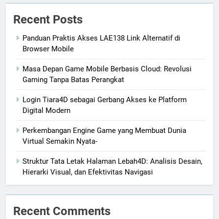
Recent Posts
Panduan Praktis Akses LAE138 Link Alternatif di
Browser Mobile
Masa Depan Game Mobile Berbasis Cloud: Revolusi
Gaming Tanpa Batas Perangkat
Login Tiara4D sebagai Gerbang Akses ke Platform
Digital Modern
Perkembangan Engine Game yang Membuat Dunia
Virtual Semakin Nyata-
Struktur Tata Letak Halaman Lebah4D: Analisis Desain,
Hierarki Visual, dan Efektivitas Navigasi
Recent Comments