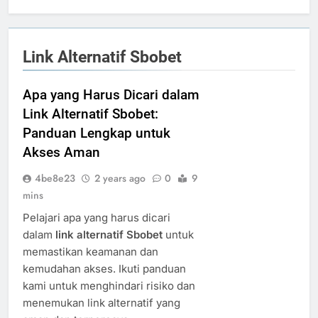
Link Alternatif Sbobet
Apa yang Harus Dicari dalam
Link Alternatif Sbobet:
Panduan Lengkap untuk
Akses Aman
4be8e23
2 years ago
0
9
mins
Pelajari apa yang harus dicari
dalam
link alternatif Sbobet
untuk
memastikan keamanan dan
kemudahan akses. Ikuti panduan
kami untuk menghindari risiko dan
menemukan link alternatif yang