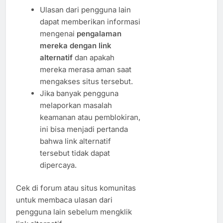
Ulasan dari pengguna lain
dapat memberikan informasi
mengenai
pengalaman
mereka dengan link
alternatif
dan apakah
mereka merasa aman saat
mengakses situs tersebut.
Jika banyak pengguna
melaporkan masalah
keamanan atau pemblokiran,
ini bisa menjadi pertanda
bahwa link alternatif
tersebut tidak dapat
dipercaya.
Cek di forum atau situs komunitas
untuk membaca ulasan dari
pengguna lain sebelum mengklik