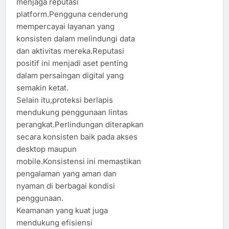
menjaga reputasi
platform.Pengguna cenderung
mempercayai layanan yang
konsisten dalam melindungi data
dan aktivitas mereka.Reputasi
positif ini menjadi aset penting
dalam persaingan digital yang
semakin ketat.
Selain itu,proteksi berlapis
mendukung penggunaan lintas
perangkat.Perlindungan diterapkan
secara konsisten baik pada akses
desktop maupun
mobile.Konsistensi ini memastikan
pengalaman yang aman dan
nyaman di berbagai kondisi
penggunaan.
Keamanan yang kuat juga
mendukung efisiensi