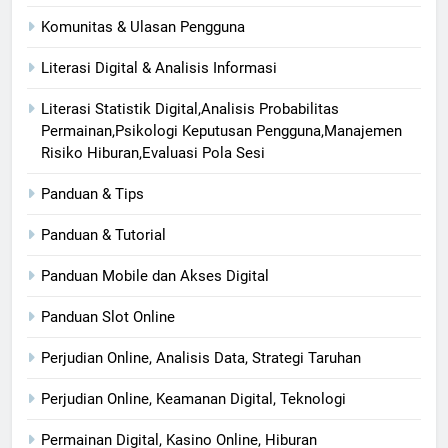
Komunitas & Ulasan Pengguna
Literasi Digital & Analisis Informasi
Literasi Statistik Digital,Analisis Probabilitas
Permainan,Psikologi Keputusan Pengguna,Manajemen
Risiko Hiburan,Evaluasi Pola Sesi
Panduan & Tips
Panduan & Tutorial
Panduan Mobile dan Akses Digital
Panduan Slot Online
Perjudian Online, Analisis Data, Strategi Taruhan
Perjudian Online, Keamanan Digital, Teknologi
Permainan Digital, Kasino Online, Hiburan