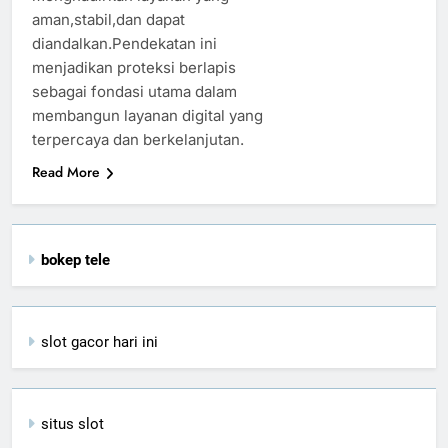
aman,stabil,dan dapat
diandalkan.Pendekatan ini
menjadikan proteksi berlapis
sebagai fondasi utama dalam
membangun layanan digital yang
terpercaya dan berkelanjutan.
Read More
bokep tele
slot gacor hari ini
situs slot