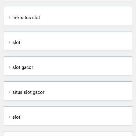
link situs slot
slot
slot gacor
situs slot gacor
slot