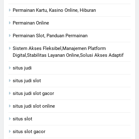
Permainan Kartu, Kasino Online, Hiburan
Permainan Online
Permainan Slot, Panduan Permainan
Sistem Akses Fleksibel,Manajemen Platform
Digital,Stabilitas Layanan Online,Solusi Akses Adaptif
situs judi
situs judi slot
situs judi slot gacor
situs judi slot online
situs slot
situs slot gacor