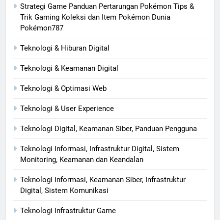
Strategi Game Panduan Pertarungan Pokémon Tips &
Trik Gaming Koleksi dan Item Pokémon Dunia
Pokémon787
Teknologi & Hiburan Digital
Teknologi & Keamanan Digital
Teknologi & Optimasi Web
Teknologi & User Experience
Teknologi Digital, Keamanan Siber, Panduan Pengguna
Teknologi Informasi, Infrastruktur Digital, Sistem
Monitoring, Keamanan dan Keandalan
Teknologi Informasi, Keamanan Siber, Infrastruktur
Digital, Sistem Komunikasi
Teknologi Infrastruktur Game