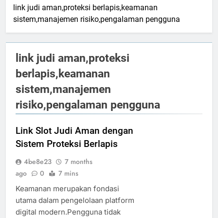
link judi aman,proteksi berlapis,keamanan
sistem,manajemen risiko,pengalaman pengguna
link judi aman,proteksi
berlapis,keamanan
sistem,manajemen
risiko,pengalaman pengguna
Link Slot Judi Aman dengan
Sistem Proteksi Berlapis
4be8e23
7 months
ago
0
7 mins
Keamanan merupakan fondasi
utama dalam pengelolaan platform
digital modern.Pengguna tidak