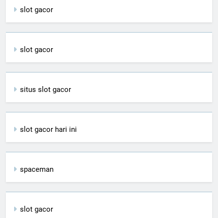
slot gacor
slot gacor
situs slot gacor
slot gacor hari ini
spaceman
slot gacor