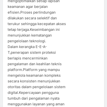
mengoptimalkan setiap lapisan
keamanan agar berjalan
efisien.Proses perlindungan
dilakukan secara selektif dan
terukur sehingga kecepatan akses
tetap terjaga.Keseimbangan ini
menunjukkan kematangan
pengelolaan teknologi.
Dalam kerangka E-E-A-
T,penerapan sistem proteksi
berlapis mencerminkan
pengalaman dan keahlian teknis
platform.Platform yang mampu
mengelola keamanan kompleks
secara konsisten menunjukkan
otoritas dalam pengelolaan sistem
digital.Kepercayaan pengguna
tumbuh dari pengalaman nyata
menggunakan layanan yang aman