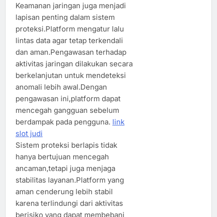
Keamanan jaringan juga menjadi
lapisan penting dalam sistem
proteksi.Platform mengatur lalu
lintas data agar tetap terkendali
dan aman.Pengawasan terhadap
aktivitas jaringan dilakukan secara
berkelanjutan untuk mendeteksi
anomali lebih awal.Dengan
pengawasan ini,platform dapat
mencegah gangguan sebelum
berdampak pada pengguna.
link
slot judi
Sistem proteksi berlapis tidak
hanya bertujuan mencegah
ancaman,tetapi juga menjaga
stabilitas layanan.Platform yang
aman cenderung lebih stabil
karena terlindungi dari aktivitas
berisiko yang dapat membebani