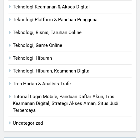
Teknologi Keamanan & Akses Digital
Teknologi Platform & Panduan Pengguna
Teknologi, Bisnis, Taruhan Online
Teknologi, Game Online
Teknologi, Hiburan
Teknologi, Hiburan, Keamanan Digital
Tren Harian & Analisis Trafik
Tutorial Login Mobile, Panduan Daftar Akun, Tips
Keamanan Digital, Strategi Akses Aman, Situs Judi
Terpercaya
Uncategorized