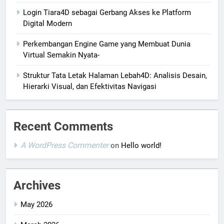
Login Tiara4D sebagai Gerbang Akses ke Platform
Digital Modern
Perkembangan Engine Game yang Membuat Dunia
Virtual Semakin Nyata-
Struktur Tata Letak Halaman Lebah4D: Analisis Desain,
Hierarki Visual, dan Efektivitas Navigasi
Recent Comments
A WordPress Commenter
on
Hello world!
Archives
May 2026