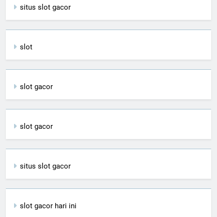
situs slot gacor
slot
slot gacor
slot gacor
situs slot gacor
slot gacor hari ini