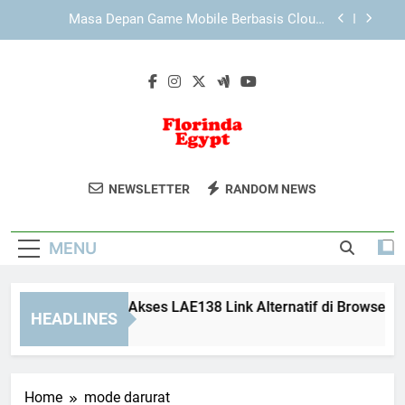
Revolusi Gaming Tanpa Batas Perangkat
Skip
Login Tiara4D sebagai Gerbang Akses ke
to
Platform Digital Modern
content
Perkembangan Engine Game yang Membuat
Dunia Virtual Semakin Nyata-
Panduan Praktis Akses LAE138 Link Alternatif di
Browser Mobile
Masa Depan Game Mobile Berbasis Cloud:
Revolusi Gaming Tanpa Batas Perangkat
Florinda Egypt
Temukan Produk Kecantikan Berkualitas
Login Tiara4D sebagai Gerbang Akses ke
NEWSLETTER
RANDOM NEWS
Platform Digital Modern
Dari Florinda Egypt.
Perkembangan Engine Game yang Membuat
Dunia Virtual Semakin Nyata-
MENU
Panduan Praktis Akses LAE138 Link Alternatif di Browser Mobi
HEADLINES
3 Months Ago
Home
mode darurat