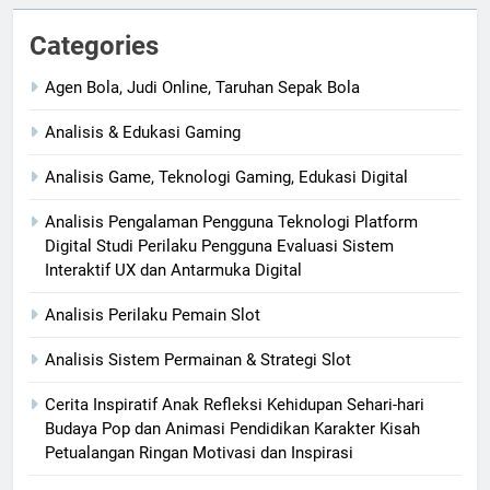
Categories
Agen Bola, Judi Online, Taruhan Sepak Bola
Analisis & Edukasi Gaming
Analisis Game, Teknologi Gaming, Edukasi Digital
Analisis Pengalaman Pengguna Teknologi Platform
Digital Studi Perilaku Pengguna Evaluasi Sistem
Interaktif UX dan Antarmuka Digital
Analisis Perilaku Pemain Slot
Analisis Sistem Permainan & Strategi Slot
Cerita Inspiratif Anak Refleksi Kehidupan Sehari-hari
Budaya Pop dan Animasi Pendidikan Karakter Kisah
Petualangan Ringan Motivasi dan Inspirasi