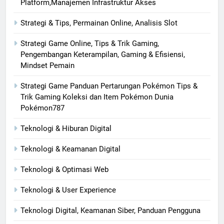
Platform,Manajemen Infrastruktur Akses
Strategi & Tips, Permainan Online, Analisis Slot
Strategi Game Online, Tips & Trik Gaming,
Pengembangan Keterampilan, Gaming & Efisiensi,
Mindset Pemain
Strategi Game Panduan Pertarungan Pokémon Tips &
Trik Gaming Koleksi dan Item Pokémon Dunia
Pokémon787
Teknologi & Hiburan Digital
Teknologi & Keamanan Digital
Teknologi & Optimasi Web
Teknologi & User Experience
Teknologi Digital, Keamanan Siber, Panduan Pengguna