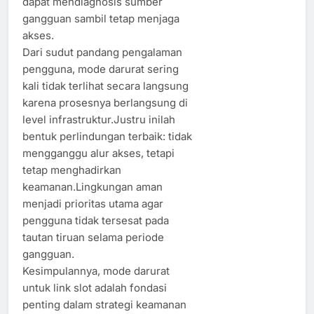
dapat mendiagnosis sumber
gangguan sambil tetap menjaga
akses.
Dari sudut pandang pengalaman
pengguna, mode darurat sering
kali tidak terlihat secara langsung
karena prosesnya berlangsung di
level infrastruktur.Justru inilah
bentuk perlindungan terbaik: tidak
mengganggu alur akses, tetapi
tetap menghadirkan
keamanan.Lingkungan aman
menjadi prioritas utama agar
pengguna tidak tersesat pada
tautan tiruan selama periode
gangguan.
Kesimpulannya, mode darurat
untuk link slot adalah fondasi
penting dalam strategi keamanan