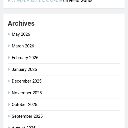
A WordPress Commenter
on
Hello world!
Archives
May 2026
March 2026
February 2026
January 2026
December 2025
November 2025
October 2025
September 2025
August 2025