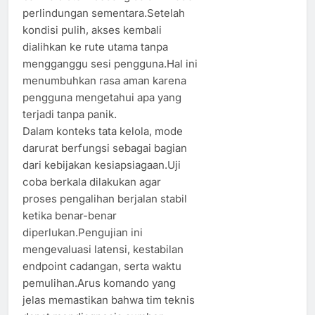
perlindungan sementara.Setelah
kondisi pulih, akses kembali
dialihkan ke rute utama tanpa
mengganggu sesi pengguna.Hal ini
menumbuhkan rasa aman karena
pengguna mengetahui apa yang
terjadi tanpa panik.
Dalam konteks tata kelola, mode
darurat berfungsi sebagai bagian
dari kebijakan kesiapsiagaan.Uji
coba berkala dilakukan agar
proses pengalihan berjalan stabil
ketika benar-benar
diperlukan.Pengujian ini
mengevaluasi latensi, kestabilan
endpoint cadangan, serta waktu
pemulihan.Arus komando yang
jelas memastikan bahwa tim teknis