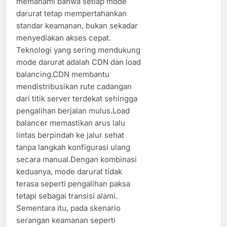
memahami bahwa setiap mode
darurat tetap mempertahankan
standar keamanan, bukan sekadar
menyediakan akses cepat.
Teknologi yang sering mendukung
mode darurat adalah CDN dan load
balancing.CDN membantu
mendistribusikan rute cadangan
dari titik server terdekat sehingga
pengalihan berjalan mulus.Load
balancer memastikan arus lalu
lintas berpindah ke jalur sehat
tanpa langkah konfigurasi ulang
secara manual.Dengan kombinasi
keduanya, mode darurat tidak
terasa seperti pengalihan paksa
tetapi sebagai transisi alami.
Sementara itu, pada skenario
serangan keamanan seperti