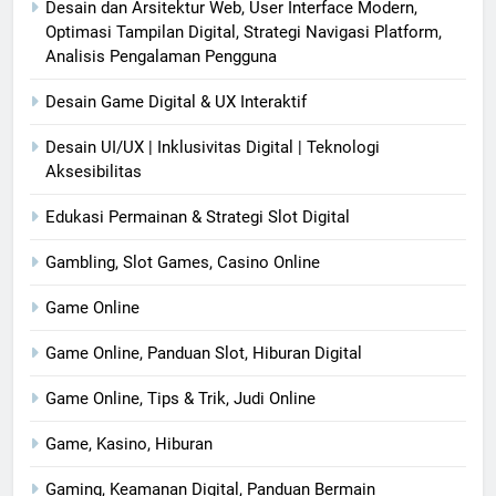
Desain dan Arsitektur Web, User Interface Modern,
Optimasi Tampilan Digital, Strategi Navigasi Platform,
Analisis Pengalaman Pengguna
Desain Game Digital & UX Interaktif
Desain UI/UX | Inklusivitas Digital | Teknologi
Aksesibilitas
Edukasi Permainan & Strategi Slot Digital
Gambling, Slot Games, Casino Online
Game Online
Game Online, Panduan Slot, Hiburan Digital
Game Online, Tips & Trik, Judi Online
Game, Kasino, Hiburan
Gaming, Keamanan Digital, Panduan Bermain