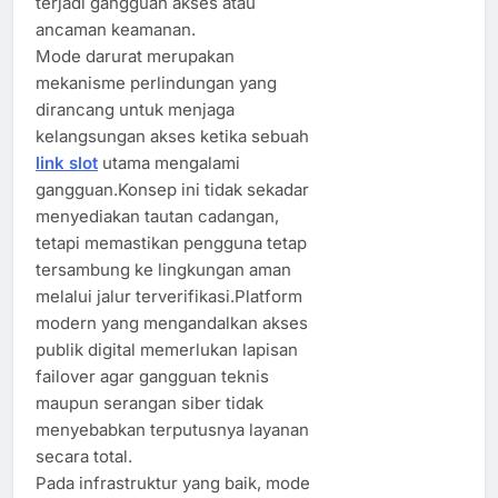
terjadi gangguan akses atau
ancaman keamanan.
Mode darurat merupakan
mekanisme perlindungan yang
dirancang untuk menjaga
kelangsungan akses ketika sebuah
link slot
utama mengalami
gangguan.Konsep ini tidak sekadar
menyediakan tautan cadangan,
tetapi memastikan pengguna tetap
tersambung ke lingkungan aman
melalui jalur terverifikasi.Platform
modern yang mengandalkan akses
publik digital memerlukan lapisan
failover agar gangguan teknis
maupun serangan siber tidak
menyebabkan terputusnya layanan
secara total.
Pada infrastruktur yang baik, mode