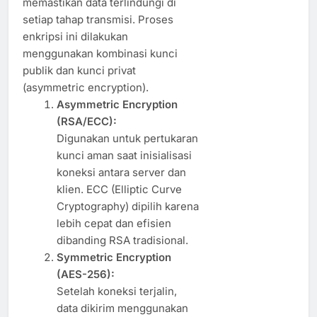
memastikan data terlindungi di
setiap tahap transmisi. Proses
enkripsi ini dilakukan
menggunakan kombinasi kunci
publik dan kunci privat
(asymmetric encryption).
Asymmetric Encryption
(RSA/ECC):
Digunakan untuk pertukaran
kunci aman saat inisialisasi
koneksi antara server dan
klien. ECC (Elliptic Curve
Cryptography) dipilih karena
lebih cepat dan efisien
dibanding RSA tradisional.
Symmetric Encryption
(AES-256):
Setelah koneksi terjalin,
data dikirim menggunakan