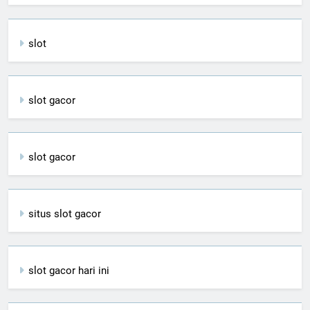
slot
slot gacor
slot gacor
situs slot gacor
slot gacor hari ini