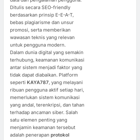
Ditulis secara SEO-friendly
berdasarkan prinsip E-E-A-T,
bebas plagiarisme dan unsur
promosi, serta memberikan
wawasan teknis yang relevan
untuk pengguna modern.
Dalam dunia digital yang semakin
terhubung, keamanan komunikasi
antar sistem menjadi faktor yang
tidak dapat diabaikan. Platform
seperti
KAYA787
, yang melayani
ribuan pengguna aktif setiap hari,
memerlukan sistem komunikasi
yang andal, terenkripsi, dan tahan
terhadap ancaman siber. Salah
satu elemen penting yang
menjamin keamanan tersebut
adalah penerapan
protokol