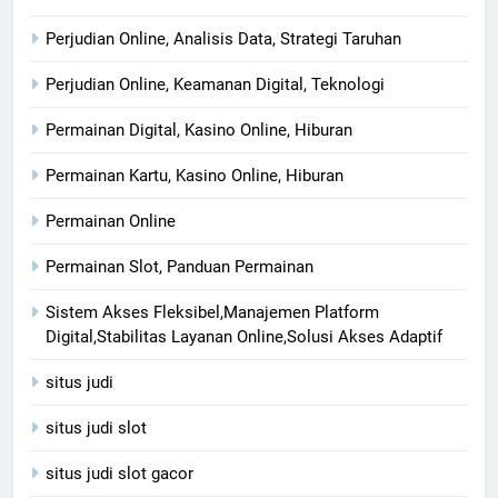
Perjudian Online, Analisis Data, Strategi Taruhan
Perjudian Online, Keamanan Digital, Teknologi
Permainan Digital, Kasino Online, Hiburan
Permainan Kartu, Kasino Online, Hiburan
Permainan Online
Permainan Slot, Panduan Permainan
Sistem Akses Fleksibel,Manajemen Platform
Digital,Stabilitas Layanan Online,Solusi Akses Adaptif
situs judi
situs judi slot
situs judi slot gacor