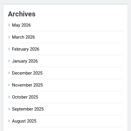
Archives
May 2026
March 2026
February 2026
January 2026
December 2025
November 2025
October 2025
September 2025
August 2025