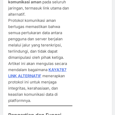
komunikasi aman
pada seluruh
jaringan, termasuk link utama dan
alternatif.
Protokol komunikasi aman
bertugas memastikan bahwa
semua pertukaran data antara
pengguna dan server berjalan
melalui jalur yang terenkripsi,
terlindungi, dan tidak dapat
dimanipulasi oleh pihak ketiga.
Artikel ini akan mengulas secara
mendalam bagaimana
KAYA787
LINK ALTERNATIF
menerapkan
protokol ini untuk menjaga
integritas, kerahasiaan, dan
keaslian komunikasi data di
platformnya.