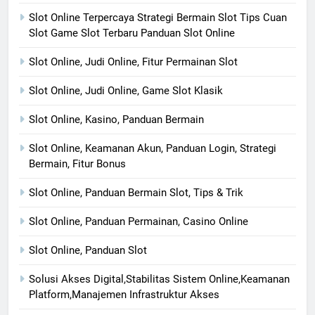
Slot Online Terpercaya Strategi Bermain Slot Tips Cuan
Slot Game Slot Terbaru Panduan Slot Online
Slot Online, Judi Online, Fitur Permainan Slot
Slot Online, Judi Online, Game Slot Klasik
Slot Online, Kasino, Panduan Bermain
Slot Online, Keamanan Akun, Panduan Login, Strategi
Bermain, Fitur Bonus
Slot Online, Panduan Bermain Slot, Tips & Trik
Slot Online, Panduan Permainan, Casino Online
Slot Online, Panduan Slot
Solusi Akses Digital,Stabilitas Sistem Online,Keamanan
Platform,Manajemen Infrastruktur Akses