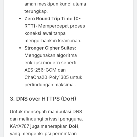
aman meskipun kunci utama
terungkap.
Zero Round Trip Time (0-
RTT):
Mempercepat proses
koneksi awal tanpa
mengorbankan keamanan.
Stronger Cipher Suites:
Menggunakan algoritma
enkripsi modern seperti
AES-256-GCM dan
ChaCha20-Poly1305 untuk
perlindungan maksimal.
3.
DNS over HTTPS (DoH)
Untuk mencegah manipulasi DNS
dan melindungi privasi pengguna,
KAYA787 juga menerapkan
DoH
,
yang mengenkripsi permintaan