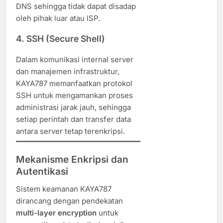
DNS sehingga tidak dapat disadap
oleh pihak luar atau ISP.
4.
SSH (Secure Shell)
Dalam komunikasi internal server
dan manajemen infrastruktur,
KAYA787 memanfaatkan protokol
SSH untuk mengamankan proses
administrasi jarak jauh, sehingga
setiap perintah dan transfer data
antara server tetap terenkripsi.
Mekanisme Enkripsi dan
Autentikasi
Sistem keamanan KAYA787
dirancang dengan pendekatan
multi-layer encryption
untuk