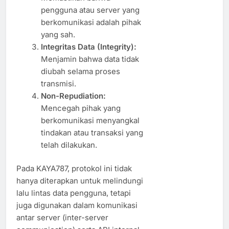
pengguna atau server yang
berkomunikasi adalah pihak
yang sah.
Integritas Data (Integrity):
Menjamin bahwa data tidak
diubah selama proses
transmisi.
Non-Repudiation:
Mencegah pihak yang
berkomunikasi menyangkal
tindakan atau transaksi yang
telah dilakukan.
Pada KAYA787, protokol ini tidak
hanya diterapkan untuk melindungi
lalu lintas data pengguna, tetapi
juga digunakan dalam komunikasi
antar server (inter-server