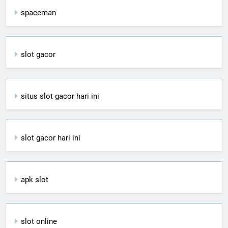
spaceman
slot gacor
situs slot gacor hari ini
slot gacor hari ini
apk slot
slot online