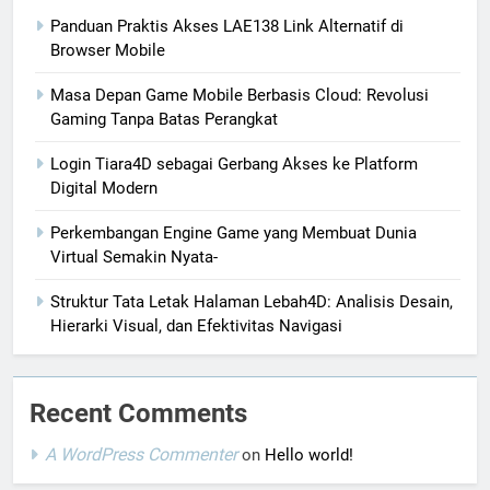
Panduan Praktis Akses LAE138 Link Alternatif di
Browser Mobile
Masa Depan Game Mobile Berbasis Cloud: Revolusi
Gaming Tanpa Batas Perangkat
Login Tiara4D sebagai Gerbang Akses ke Platform
Digital Modern
Perkembangan Engine Game yang Membuat Dunia
Virtual Semakin Nyata-
Struktur Tata Letak Halaman Lebah4D: Analisis Desain,
Hierarki Visual, dan Efektivitas Navigasi
Recent Comments
A WordPress Commenter
on
Hello world!