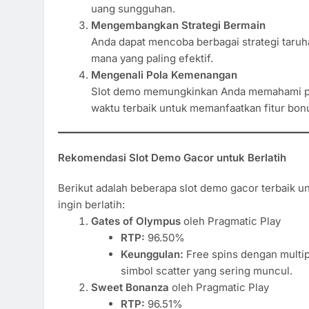
uang sungguhan.
Mengembangkan Strategi Bermain
Anda dapat mencoba berbagai strategi taru
mana yang paling efektif.
Mengenali Pola Kemenangan
Slot demo memungkinkan Anda memahami p
waktu terbaik untuk memanfaatkan fitur bon
Rekomendasi Slot Demo Gacor untuk Berlatih
Berikut adalah beberapa slot demo gacor terbaik u
ingin berlatih:
Gates of Olympus
oleh Pragmatic Play
RTP:
96.50%
Keunggulan:
Free spins dengan multip
simbol scatter yang sering muncul.
Sweet Bonanza
oleh Pragmatic Play
RTP:
96.51%