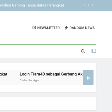
volusi Gaming Tanpa Batas Perangkat
bang Akses ke Platform Digital Modern
embuat Dunia Virtual Semakin Nyata-
NEWSLETTER
RANDOM NEWS
138 Link Alternatif di Browser Mobile
volusi Gaming Tanpa Batas Perangkat
bang Akses ke Platform Digital Modern
embuat Dunia Virtual Semakin Nyata-
ogin Tiara4D sebagai Gerbang Akses ke Platform Digital Mode
 Months Ago