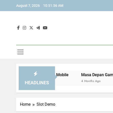
Skip
August 7, 2026
10:51:57 AM
to
content
Flo
Temukan Pr
ernatif di Browser Mobile
Masa Depan Game Mobile Berb
4 Months Ago
HEADLINES
Home
Slot Demo