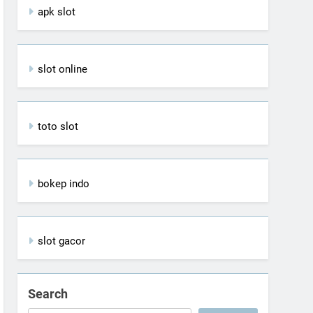
apk slot
slot online
toto slot
bokep indo
slot gacor
Search