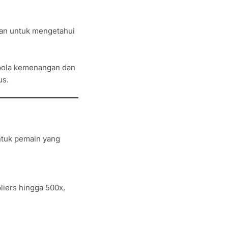
han untuk mengetahui
ola kemenangan dan
us.
ntuk pemain yang
liers hingga 500x,