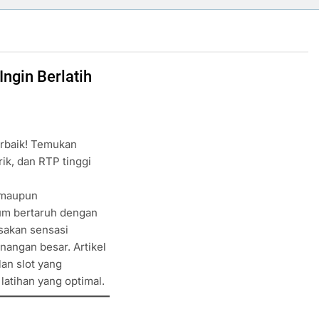
ngin Berlatih
erbaik! Temukan
ik, dan RTP tinggi
 maupun
m bertaruh dengan
sakan sensasi
nangan besar. Artikel
an slot yang
atihan yang optimal.