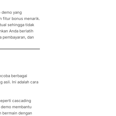
e demo yang
 fitur bonus menarik.
ual sehingga tidak
inkan Anda berlatih
a pembayaran, dan
coba berbagai
asli. Ini adalah cara
seperti cascading
lot demo membantu
um bermain dengan