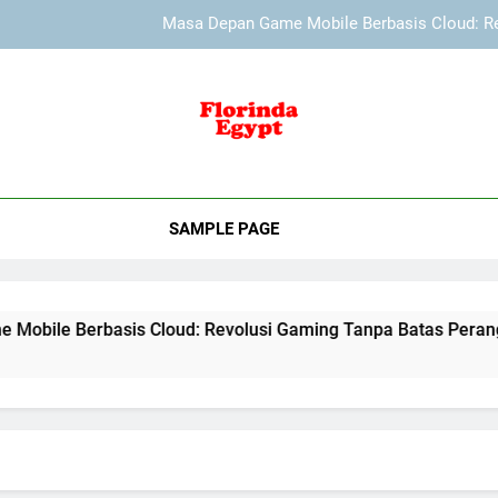
Masa Depan Game Mobile Berbasis Cloud: Re
Login Tiara4D sebagai Ger
Perkembangan Engine Game yang M
rinda Egypt
Panduan Praktis Akses LAE
oduk Kecantikan Berkualitas Dari Florinda Egypt.
Masa Depan Game Mobile Berbasis Cloud: Re
SAMPLE PAGE
Login Tiara4D sebagai Ger
Perkembangan Engine Game yang M
asis Cloud: Revolusi Gaming Tanpa Batas Perangkat
L
5