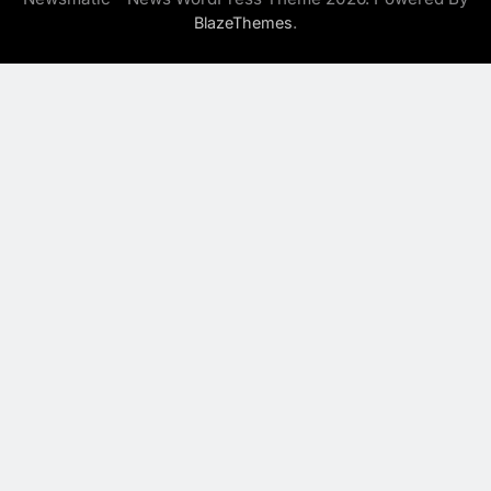
.
BlazeThemes