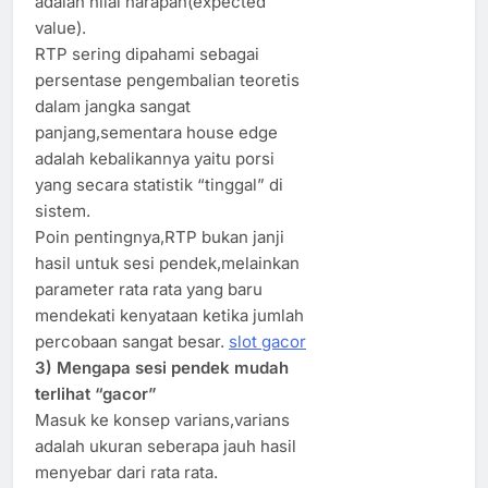
adalah nilai harapan(expected
value).
RTP sering dipahami sebagai
persentase pengembalian teoretis
dalam jangka sangat
panjang,sementara house edge
adalah kebalikannya yaitu porsi
yang secara statistik “tinggal” di
sistem.
Poin pentingnya,RTP bukan janji
hasil untuk sesi pendek,melainkan
parameter rata rata yang baru
mendekati kenyataan ketika jumlah
percobaan sangat besar.
slot gacor
3) Mengapa sesi pendek mudah
terlihat “gacor”
Masuk ke konsep varians,varians
adalah ukuran seberapa jauh hasil
menyebar dari rata rata.