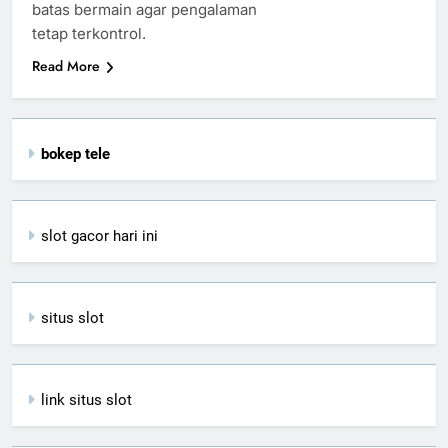
batas bermain agar pengalaman
tetap terkontrol.
Read More
bokep tele
slot gacor hari ini
situs slot
link situs slot