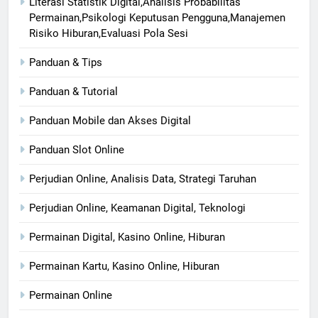
Literasi Statistik Digital,Analisis Probabilitas
Permainan,Psikologi Keputusan Pengguna,Manajemen
Risiko Hiburan,Evaluasi Pola Sesi
Panduan & Tips
Panduan & Tutorial
Panduan Mobile dan Akses Digital
Panduan Slot Online
Perjudian Online, Analisis Data, Strategi Taruhan
Perjudian Online, Keamanan Digital, Teknologi
Permainan Digital, Kasino Online, Hiburan
Permainan Kartu, Kasino Online, Hiburan
Permainan Online