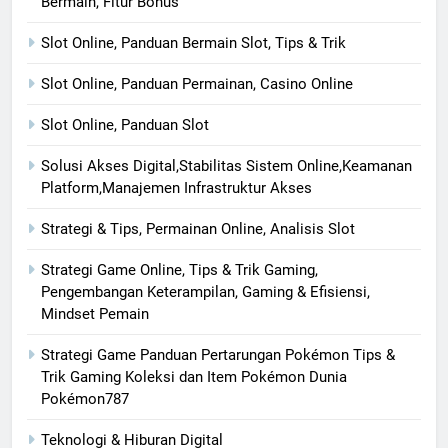
Bermain, Fitur Bonus
Slot Online, Panduan Bermain Slot, Tips & Trik
Slot Online, Panduan Permainan, Casino Online
Slot Online, Panduan Slot
Solusi Akses Digital,Stabilitas Sistem Online,Keamanan
Platform,Manajemen Infrastruktur Akses
Strategi & Tips, Permainan Online, Analisis Slot
Strategi Game Online, Tips & Trik Gaming,
Pengembangan Keterampilan, Gaming & Efisiensi,
Mindset Pemain
Strategi Game Panduan Pertarungan Pokémon Tips &
Trik Gaming Koleksi dan Item Pokémon Dunia
Pokémon787
Teknologi & Hiburan Digital