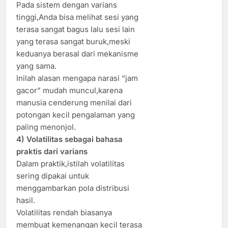
Pada sistem dengan varians
tinggi,Anda bisa melihat sesi yang
terasa sangat bagus lalu sesi lain
yang terasa sangat buruk,meski
keduanya berasal dari mekanisme
yang sama.
Inilah alasan mengapa narasi “jam
gacor” mudah muncul,karena
manusia cenderung menilai dari
potongan kecil pengalaman yang
paling menonjol.
4) Volatilitas sebagai bahasa
praktis dari varians
Dalam praktik,istilah volatilitas
sering dipakai untuk
menggambarkan pola distribusi
hasil.
Volatilitas rendah biasanya
membuat kemenangan kecil terasa