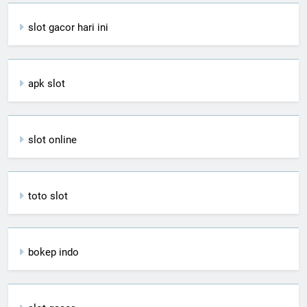
slot gacor hari ini
apk slot
slot online
toto slot
bokep indo