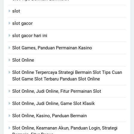
slot
slot gacor
slot gacor hari ini
Slot Games, Panduan Permainan Kasino
Slot Online
Slot Online Terpercaya Strategi Bermain Slot Tips Cuan
Slot Game Slot Terbaru Panduan Slot Online
Slot Online, Judi Online, Fitur Permainan Slot
Slot Online, Judi Online, Game Slot Klasik
Slot Online, Kasino, Panduan Bermain
Slot Online, Keamanan Akun, Panduan Login, Strategi