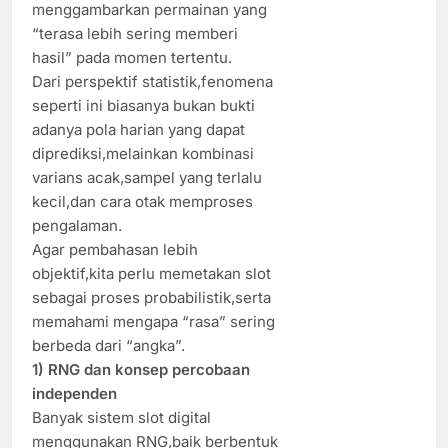
menggambarkan permainan yang
“terasa lebih sering memberi
hasil” pada momen tertentu.
Dari perspektif statistik,fenomena
seperti ini biasanya bukan bukti
adanya pola harian yang dapat
diprediksi,melainkan kombinasi
varians acak,sampel yang terlalu
kecil,dan cara otak memproses
pengalaman.
Agar pembahasan lebih
objektif,kita perlu memetakan slot
sebagai proses probabilistik,serta
memahami mengapa “rasa” sering
berbeda dari “angka”.
1) RNG dan konsep percobaan
independen
Banyak sistem slot digital
menggunakan RNG,baik berbentuk