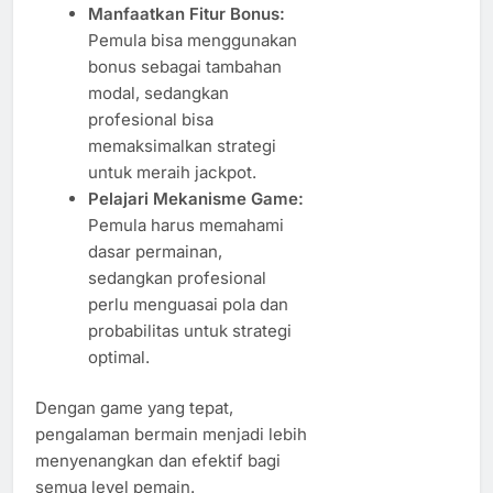
Manfaatkan Fitur Bonus:
Pemula bisa menggunakan
bonus sebagai tambahan
modal, sedangkan
profesional bisa
memaksimalkan strategi
untuk meraih jackpot.
Pelajari Mekanisme Game:
Pemula harus memahami
dasar permainan,
sedangkan profesional
perlu menguasai pola dan
probabilitas untuk strategi
optimal.
Dengan game yang tepat,
pengalaman bermain menjadi lebih
menyenangkan dan efektif bagi
semua level pemain.