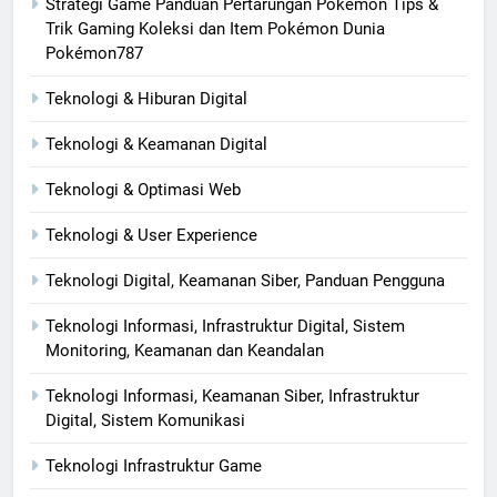
Strategi Game Panduan Pertarungan Pokémon Tips &
Trik Gaming Koleksi dan Item Pokémon Dunia
Pokémon787
Teknologi & Hiburan Digital
Teknologi & Keamanan Digital
Teknologi & Optimasi Web
Teknologi & User Experience
Teknologi Digital, Keamanan Siber, Panduan Pengguna
Teknologi Informasi, Infrastruktur Digital, Sistem
Monitoring, Keamanan dan Keandalan
Teknologi Informasi, Keamanan Siber, Infrastruktur
Digital, Sistem Komunikasi
Teknologi Infrastruktur Game