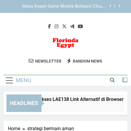
Skip
Login Tiara4D sebagai Gerbang Akses ke
to
Platform Digital Modern
content
Perkembangan Engine Game yang Membuat
Dunia Virtual Semakin Nyata-
Panduan Praktis Akses LAE138 Link Alternatif di
Browser Mobile
Masa Depan Game Mobile Berbasis Cloud:
Revolusi Gaming Tanpa Batas Perangkat
Florinda Egypt
Temukan Produk Kecantikan Berkualitas
Login Tiara4D sebagai Gerbang Akses ke
NEWSLETTER
RANDOM NEWS
Platform Digital Modern
Dari Florinda Egypt.
Perkembangan Engine Game yang Membuat
Dunia Virtual Semakin Nyata-
MENU
nduan Praktis Akses LAE138 Link Alternatif di Browser Mobile
HEADLINES
Months Ago
Home
strategi bermain aman