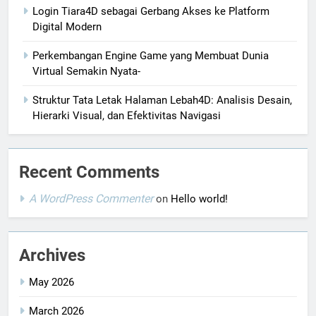
Login Tiara4D sebagai Gerbang Akses ke Platform
Digital Modern
Perkembangan Engine Game yang Membuat Dunia
Virtual Semakin Nyata-
Struktur Tata Letak Halaman Lebah4D: Analisis Desain,
Hierarki Visual, dan Efektivitas Navigasi
Recent Comments
A WordPress Commenter
on
Hello world!
Archives
May 2026
March 2026