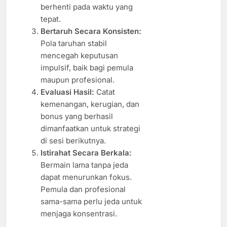
berhenti pada waktu yang
tepat.
Bertaruh Secara Konsisten:
Pola taruhan stabil
mencegah keputusan
impulsif, baik bagi pemula
maupun profesional.
Evaluasi Hasil:
Catat
kemenangan, kerugian, dan
bonus yang berhasil
dimanfaatkan untuk strategi
di sesi berikutnya.
Istirahat Secara Berkala:
Bermain lama tanpa jeda
dapat menurunkan fokus.
Pemula dan profesional
sama-sama perlu jeda untuk
menjaga konsentrasi.