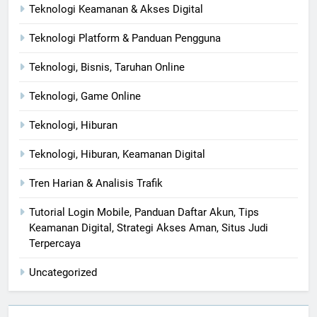
Teknologi Keamanan & Akses Digital
Teknologi Platform & Panduan Pengguna
Teknologi, Bisnis, Taruhan Online
Teknologi, Game Online
Teknologi, Hiburan
Teknologi, Hiburan, Keamanan Digital
Tren Harian & Analisis Trafik
Tutorial Login Mobile, Panduan Daftar Akun, Tips
Keamanan Digital, Strategi Akses Aman, Situs Judi
Terpercaya
Uncategorized