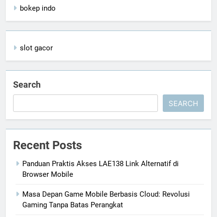
bokep indo
slot gacor
Search
SEARCH
Recent Posts
Panduan Praktis Akses LAE138 Link Alternatif di
Browser Mobile
Masa Depan Game Mobile Berbasis Cloud: Revolusi
Gaming Tanpa Batas Perangkat