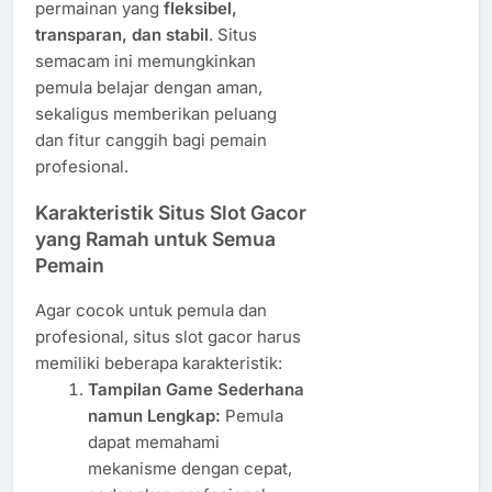
permainan yang
fleksibel,
transparan, dan stabil
. Situs
semacam ini memungkinkan
pemula belajar dengan aman,
sekaligus memberikan peluang
dan fitur canggih bagi pemain
profesional.
Karakteristik Situs Slot Gacor
yang Ramah untuk Semua
Pemain
Agar cocok untuk pemula dan
profesional, situs slot gacor harus
memiliki beberapa karakteristik:
Tampilan Game Sederhana
namun Lengkap:
Pemula
dapat memahami
mekanisme dengan cepat,