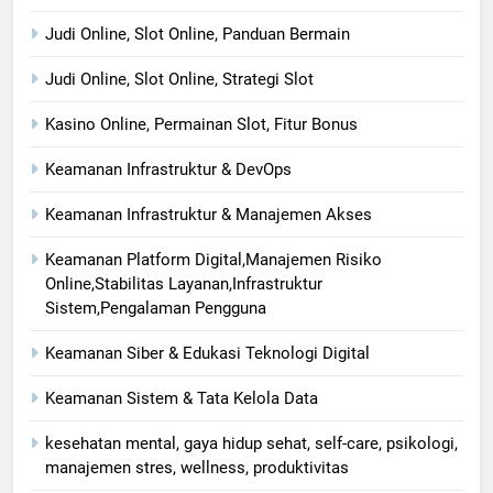
Judi Online, Slot Online, Panduan Bermain
Judi Online, Slot Online, Strategi Slot
Kasino Online, Permainan Slot, Fitur Bonus
Keamanan Infrastruktur & DevOps
Keamanan Infrastruktur & Manajemen Akses
Keamanan Platform Digital,Manajemen Risiko
Online,Stabilitas Layanan,Infrastruktur
Sistem,Pengalaman Pengguna
Keamanan Siber & Edukasi Teknologi Digital
Keamanan Sistem & Tata Kelola Data
kesehatan mental, gaya hidup sehat, self-care, psikologi,
manajemen stres, wellness, produktivitas