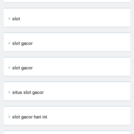
slot
slot gacor
slot gacor
situs slot gacor
slot gacor hari ini