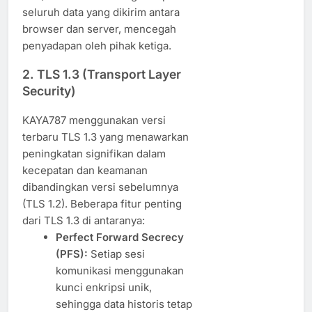
seluruh data yang dikirim antara
browser dan server, mencegah
penyadapan oleh pihak ketiga.
2.
TLS 1.3 (Transport Layer
Security)
KAYA787 menggunakan versi
terbaru TLS 1.3 yang menawarkan
peningkatan signifikan dalam
kecepatan dan keamanan
dibandingkan versi sebelumnya
(TLS 1.2). Beberapa fitur penting
dari TLS 1.3 di antaranya:
Perfect Forward Secrecy
(PFS):
Setiap sesi
komunikasi menggunakan
kunci enkripsi unik,
sehingga data historis tetap