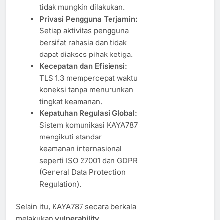
tidak mungkin dilakukan.
Privasi Pengguna Terjamin:
Setiap aktivitas pengguna
bersifat rahasia dan tidak
dapat diakses pihak ketiga.
Kecepatan dan Efisiensi:
TLS 1.3 mempercepat waktu
koneksi tanpa menurunkan
tingkat keamanan.
Kepatuhan Regulasi Global:
Sistem komunikasi KAYA787
mengikuti standar
keamanan internasional
seperti ISO 27001 dan GDPR
(General Data Protection
Regulation).
Selain itu, KAYA787 secara berkala
melakukan
vulnerability