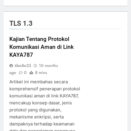
TLS 1.3
Kajian Tentang Protokol
Komunikasi Aman di Link
KAYA787
4be8e23
10 months
ago
0
8 mins
Artikel ini membahas secara
komprehensif penerapan protokol
komunikasi aman di link KAYA787,
mencakup konsep dasar, jenis
protokol yang digunakan,
mekanisme enkripsi, serta
dampaknya terhadap keamanan
data dan pengalaman pengguna.