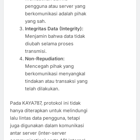
pengguna atau server yang
berkomunikasi adalah pihak
yang sah.
Integritas Data (Integrity):
Menjamin bahwa data tidak
diubah selama proses
transmisi.
Non-Repudiation:
Mencegah pihak yang
berkomunikasi menyangkal
tindakan atau transaksi yang
telah dilakukan.
Pada KAYA787, protokol ini tidak
hanya diterapkan untuk melindungi
lalu lintas data pengguna, tetapi
juga digunakan dalam komunikasi
antar server (inter-server