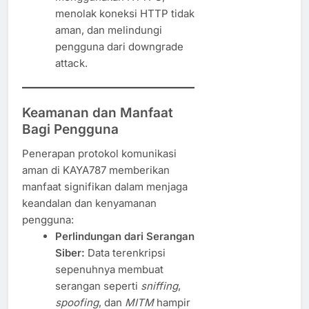
menolak koneksi HTTP tidak
aman, dan melindungi
pengguna dari downgrade
attack.
Keamanan dan Manfaat
Bagi Pengguna
Penerapan protokol komunikasi
aman di KAYA787 memberikan
manfaat signifikan dalam menjaga
keandalan dan kenyamanan
pengguna:
Perlindungan dari Serangan
Siber:
Data terenkripsi
sepenuhnya membuat
serangan seperti
sniffing
,
spoofing
, dan
MITM
hampir