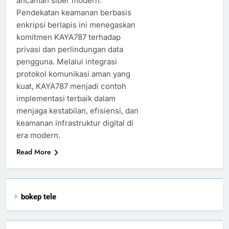
ancaman siber modern.
Pendekatan keamanan berbasis
enkripsi berlapis ini menegaskan
komitmen KAYA787 terhadap
privasi dan perlindungan data
pengguna. Melalui integrasi
protokol komunikasi aman yang
kuat, KAYA787 menjadi contoh
implementasi terbaik dalam
menjaga kestabilan, efisiensi, dan
keamanan infrastruktur digital di
era modern.
Read More
bokep tele