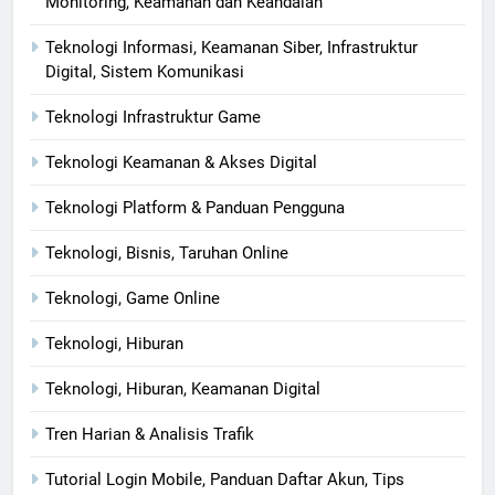
Monitoring, Keamanan dan Keandalan
Teknologi Informasi, Keamanan Siber, Infrastruktur
Digital, Sistem Komunikasi
Teknologi Infrastruktur Game
Teknologi Keamanan & Akses Digital
Teknologi Platform & Panduan Pengguna
Teknologi, Bisnis, Taruhan Online
Teknologi, Game Online
Teknologi, Hiburan
Teknologi, Hiburan, Keamanan Digital
Tren Harian & Analisis Trafik
Tutorial Login Mobile, Panduan Daftar Akun, Tips