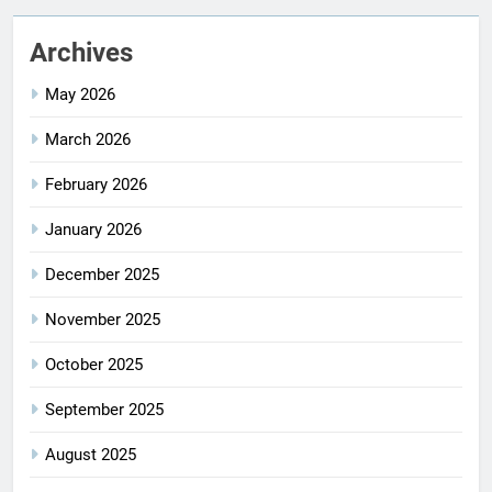
Archives
May 2026
March 2026
February 2026
January 2026
December 2025
November 2025
October 2025
September 2025
August 2025