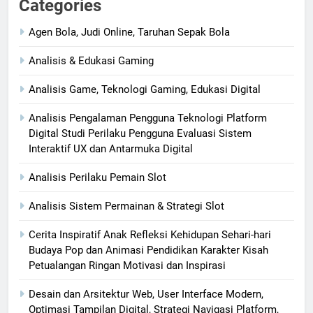
Categories
Agen Bola, Judi Online, Taruhan Sepak Bola
Analisis & Edukasi Gaming
Analisis Game, Teknologi Gaming, Edukasi Digital
Analisis Pengalaman Pengguna Teknologi Platform
Digital Studi Perilaku Pengguna Evaluasi Sistem
Interaktif UX dan Antarmuka Digital
Analisis Perilaku Pemain Slot
Analisis Sistem Permainan & Strategi Slot
Cerita Inspiratif Anak Refleksi Kehidupan Sehari-hari
Budaya Pop dan Animasi Pendidikan Karakter Kisah
Petualangan Ringan Motivasi dan Inspirasi
Desain dan Arsitektur Web, User Interface Modern,
Optimasi Tampilan Digital, Strategi Navigasi Platform,