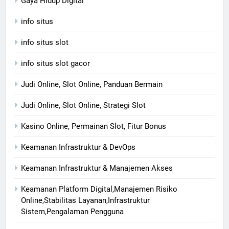
Gaya Hidup Digital
info situs
info situs slot
info situs slot gacor
Judi Online, Slot Online, Panduan Bermain
Judi Online, Slot Online, Strategi Slot
Kasino Online, Permainan Slot, Fitur Bonus
Keamanan Infrastruktur & DevOps
Keamanan Infrastruktur & Manajemen Akses
Keamanan Platform Digital,Manajemen Risiko
Online,Stabilitas Layanan,Infrastruktur
Sistem,Pengalaman Pengguna