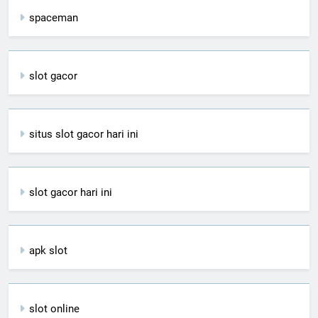
spaceman
slot gacor
situs slot gacor hari ini
slot gacor hari ini
apk slot
slot online