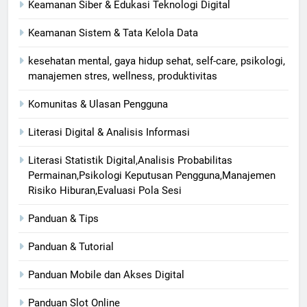
Keamanan Siber & Edukasi Teknologi Digital
Keamanan Sistem & Tata Kelola Data
kesehatan mental, gaya hidup sehat, self-care, psikologi,
manajemen stres, wellness, produktivitas
Komunitas & Ulasan Pengguna
Literasi Digital & Analisis Informasi
Literasi Statistik Digital,Analisis Probabilitas
Permainan,Psikologi Keputusan Pengguna,Manajemen
Risiko Hiburan,Evaluasi Pola Sesi
Panduan & Tips
Panduan & Tutorial
Panduan Mobile dan Akses Digital
Panduan Slot Online