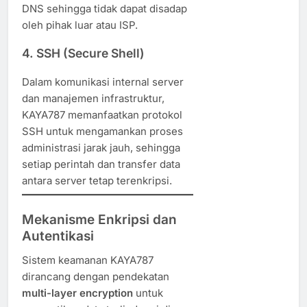
DNS sehingga tidak dapat disadap
oleh pihak luar atau ISP.
4.
SSH (Secure Shell)
Dalam komunikasi internal server
dan manajemen infrastruktur,
KAYA787 memanfaatkan protokol
SSH untuk mengamankan proses
administrasi jarak jauh, sehingga
setiap perintah dan transfer data
antara server tetap terenkripsi.
Mekanisme Enkripsi dan
Autentikasi
Sistem keamanan KAYA787
dirancang dengan pendekatan
multi-layer encryption
untuk