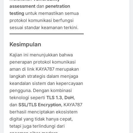
assessment
dan
penetration
testing
untuk memastikan semua
protokol komunikasi berfungsi
sesuai standar keamanan terkini.
Kesimpulan
Kajian ini menunjukkan bahwa
penerapan protokol komunikasi
aman di link KAYA787 merupakan
langkah strategis dalam menjaga
keandalan sistem dan kepercayaan
pengguna. Dengan kombinasi
teknologi seperti
TLS 1.3
,
DoH
,
dan
SSL/TLS Encryption
, KAYA787
berhasil menciptakan ekosistem
digital yang tidak hanya cepat,
tetapi juga terlindungi dari