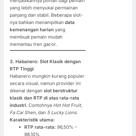
menjadikannya pilihan bagi pemain
yang lebih menyukai permainan
panjang dan stabil. Beberapa slot-
nya bahkan menampilkan
data
kemenangan harian
yang
membuat pemain mudah
memantau tren gacor.
3. Habanero: Slot Klasik dengan
RTP Tinggi
Habanero mungkin kurang populer
secara visual, namun provider ini
dikenal dengan
slot berstruktur
klasik dan RTP di atas rata-rata
industri
. Contohnya
Hot Hot Fruit
,
Fa Cai Shen
, dan
5 Lucky Lions
.
Karakteristik utama:
RTP rata-rata:
96,50% –
98,10%