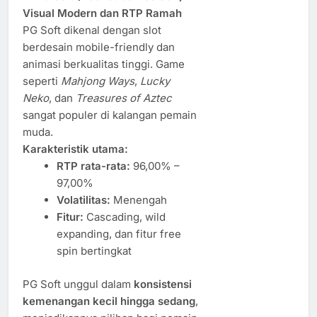
Visual Modern dan RTP Ramah
PG Soft dikenal dengan slot
berdesain mobile-friendly dan
animasi berkualitas tinggi. Game
seperti
Mahjong Ways
,
Lucky
Neko
, dan
Treasures of Aztec
sangat populer di kalangan pemain
muda.
Karakteristik utama:
RTP rata-rata:
96,00% –
97,00%
Volatilitas:
Menengah
Fitur:
Cascading, wild
expanding, dan fitur free
spin bertingkat
PG Soft unggul dalam
konsistensi
kemenangan kecil hingga sedang
,