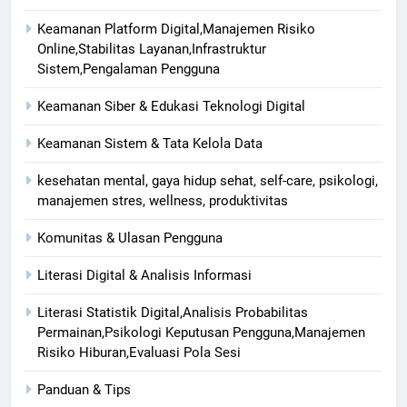
Keamanan Platform Digital,Manajemen Risiko
Online,Stabilitas Layanan,Infrastruktur
Sistem,Pengalaman Pengguna
Keamanan Siber & Edukasi Teknologi Digital
Keamanan Sistem & Tata Kelola Data
kesehatan mental, gaya hidup sehat, self-care, psikologi,
manajemen stres, wellness, produktivitas
Komunitas & Ulasan Pengguna
Literasi Digital & Analisis Informasi
Literasi Statistik Digital,Analisis Probabilitas
Permainan,Psikologi Keputusan Pengguna,Manajemen
Risiko Hiburan,Evaluasi Pola Sesi
Panduan & Tips