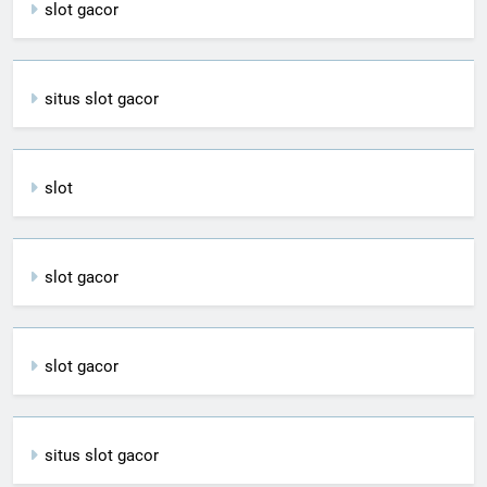
slot gacor
situs slot gacor
slot
slot gacor
slot gacor
situs slot gacor