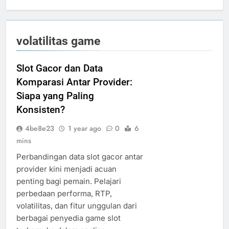
volatilitas game
Slot Gacor dan Data
Komparasi Antar Provider:
Siapa yang Paling
Konsisten?
4be8e23
1 year ago
0
6
mins
Perbandingan data slot gacor antar
provider kini menjadi acuan
penting bagi pemain. Pelajari
perbedaan performa, RTP,
volatilitas, dan fitur unggulan dari
berbagai penyedia game slot