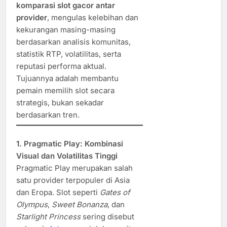
komparasi slot gacor antar
provider
, mengulas kelebihan dan
kekurangan masing-masing
berdasarkan analisis komunitas,
statistik RTP, volatilitas, serta
reputasi performa aktual.
Tujuannya adalah membantu
pemain memilih slot secara
strategis, bukan sekadar
berdasarkan tren.
1. Pragmatic Play: Kombinasi
Visual dan Volatilitas Tinggi
Pragmatic Play merupakan salah
satu provider terpopuler di Asia
dan Eropa. Slot seperti
Gates of
Olympus
,
Sweet Bonanza
, dan
Starlight Princess
sering disebut