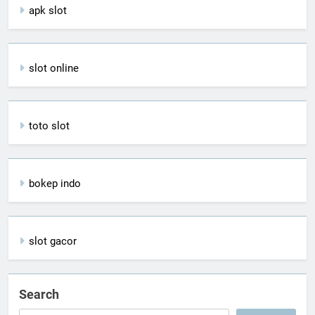
apk slot
slot online
toto slot
bokep indo
slot gacor
Search