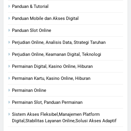
Panduan & Tutorial
Panduan Mobile dan Akses Digital
Panduan Slot Online
Perjudian Online, Analisis Data, Strategi Taruhan
Perjudian Online, Keamanan Digital, Teknologi
Permainan Digital, Kasino Online, Hiburan
Permainan Kartu, Kasino Online, Hiburan
Permainan Online
Permainan Slot, Panduan Permainan
Sistem Akses Fleksibel,Manajemen Platform
Digital,Stabilitas Layanan Online,Solusi Akses Adaptif