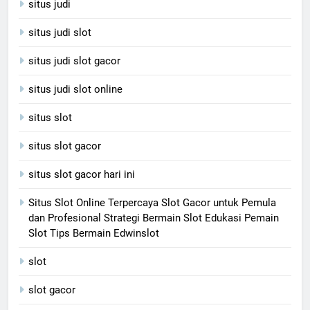
situs judi
situs judi slot
situs judi slot gacor
situs judi slot online
situs slot
situs slot gacor
situs slot gacor hari ini
Situs Slot Online Terpercaya Slot Gacor untuk Pemula
dan Profesional Strategi Bermain Slot Edukasi Pemain
Slot Tips Bermain Edwinslot
slot
slot gacor