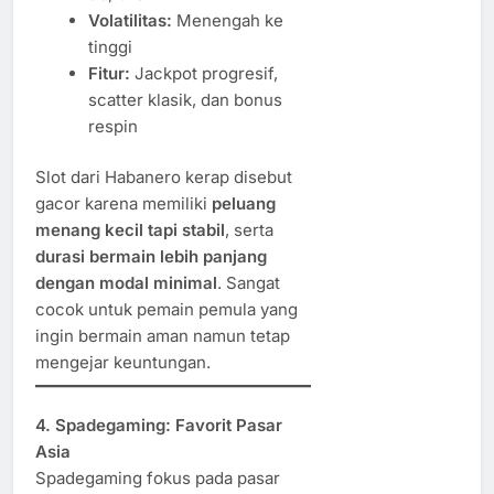
Volatilitas:
Menengah ke
tinggi
Fitur:
Jackpot progresif,
scatter klasik, dan bonus
respin
Slot dari Habanero kerap disebut
gacor karena memiliki
peluang
menang kecil tapi stabil
, serta
durasi bermain lebih panjang
dengan modal minimal
. Sangat
cocok untuk pemain pemula yang
ingin bermain aman namun tetap
mengejar keuntungan.
4. Spadegaming: Favorit Pasar
Asia
Spadegaming fokus pada pasar