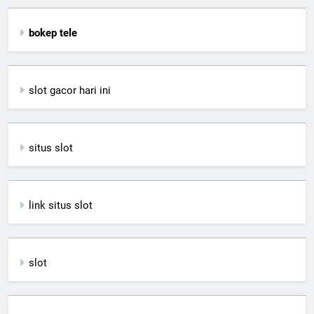
bokep tele
slot gacor hari ini
situs slot
link situs slot
slot