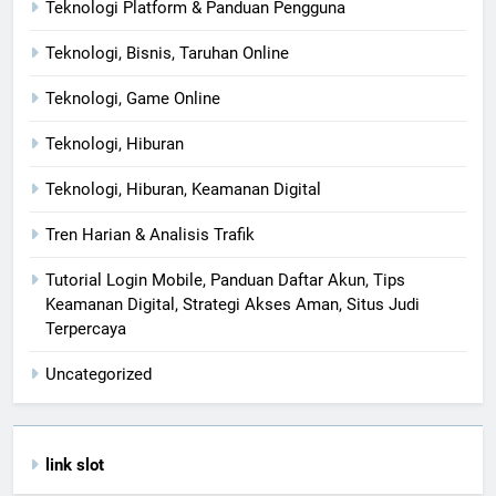
Teknologi Platform & Panduan Pengguna
Teknologi, Bisnis, Taruhan Online
Teknologi, Game Online
Teknologi, Hiburan
Teknologi, Hiburan, Keamanan Digital
Tren Harian & Analisis Trafik
Tutorial Login Mobile, Panduan Daftar Akun, Tips
Keamanan Digital, Strategi Akses Aman, Situs Judi
Terpercaya
Uncategorized
link slot