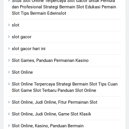
Situs Slot Online Terpercaya Slot Gacor untuk Pemula
dan Profesional Strategi Bermain Slot Edukasi Pemain
Slot Tips Bermain Edwinslot
slot
slot gacor
slot gacor hari ini
Slot Games, Panduan Permainan Kasino
Slot Online
Slot Online Terpercaya Strategi Bermain Slot Tips Cuan
Slot Game Slot Terbaru Panduan Slot Online
Slot Online, Judi Online, Fitur Permainan Slot
Slot Online, Judi Online, Game Slot Klasik
Slot Online, Kasino, Panduan Bermain