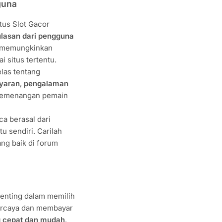
guna
tus Slot Gacor
ulasan dari pengguna
ng memungkinkan
 situs tertentu.
elas tentang
yaran
,
pengalaman
 kemenangan pemain
a berasal dari
u sendiri. Carilah
ang baik di forum
enting dalam memilih
percaya dan membayar
g cepat dan mudah
.