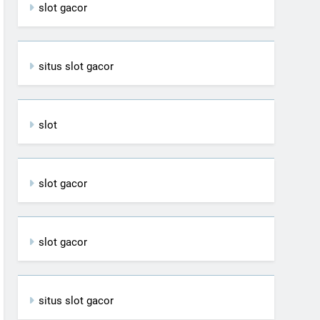
slot gacor
situs slot gacor
slot
slot gacor
slot gacor
situs slot gacor