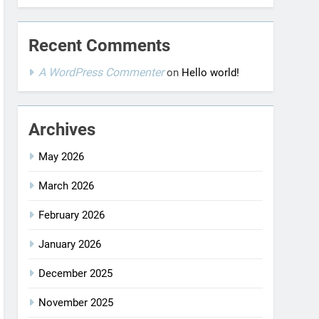
Recent Comments
A WordPress Commenter
on
Hello world!
Archives
May 2026
March 2026
February 2026
January 2026
December 2025
November 2025