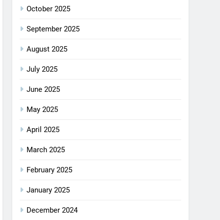
October 2025
September 2025
August 2025
July 2025
June 2025
May 2025
April 2025
March 2025
February 2025
January 2025
December 2024