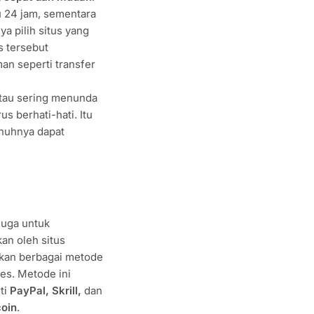
 24 jam, sementara
a pilih situs yang
us tersebut
n seperti transfer
tau sering menunda
s berhati-hati. Itu
enuhnya dapat
juga untuk
an oleh situs
akan berbagai metode
s. Metode ini
ti
PayPal, Skrill,
dan
coin
.