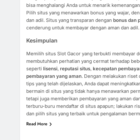
bisa menghalangi Anda untuk menarik kemenangan
Pilih situs yang menawarkan bonus yang wajar, den
dan adil. Situs yang transparan dengan
bonus dan 
cenderung untuk membayar dengan aman dan adil.
Kesimpulan
Memilih situs Slot Gacor yang terbukti membayar
membutuhkan perhatian yang cermat terhadap bebe
seperti
lisensi
,
reputasi situs
,
kecepatan pembaya
pembayaran yang aman
. Dengan melakukan riset
tips yang telah dijelaskan, Anda dapat meningkatka
bermain di situs yang tidak hanya menawarkan per
tetapi juga memberikan pembayaran yang aman dan
terburu-buru mendaftar di situs apapun; lakukan r
dan pilih situs yang terbaik untuk pengalaman berm
Read More