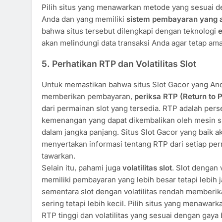
Pilih situs yang menawarkan metode yang sesuai d
Anda dan yang memiliki
sistem pembayaran yang
bahwa situs tersebut dilengkapi dengan teknologi
e
akan melindungi data transaksi Anda agar tetap am
5.
Perhatikan RTP dan Volatilitas Slot
Untuk memastikan bahwa situs Slot Gacor yang Anda
memberikan pembayaran,
periksa RTP (Return to P
dari permainan slot yang tersedia. RTP adalah pers
kemenangan yang dapat dikembalikan oleh mesin s
dalam jangka panjang. Situs Slot Gacor yang baik a
menyertakan informasi tentang RTP dari setiap pe
tawarkan.
Selain itu, pahami juga
volatilitas slot
. Slot dengan v
memiliki pembayaran yang lebih besar tetapi lebih ja
sementara slot dengan volatilitas rendah memberi
sering tetapi lebih kecil. Pilih situs yang menawark
RTP tinggi dan volatilitas yang sesuai dengan gaya