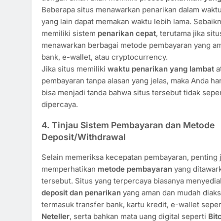
Beberapa situs menawarkan penarikan dalam waktu
yang lain dapat memakan waktu lebih lama. Sebaikny
memiliki sistem
penarikan cepat
, terutama jika sit
menawarkan berbagai metode pembayaran yang ama
bank, e-wallet, atau cryptocurrency.
Jika situs memiliki
waktu penarikan yang lambat
a
pembayaran tanpa alasan yang jelas, maka Anda haru
bisa menjadi tanda bahwa situs tersebut tidak sep
dipercaya.
4.
Tinjau Sistem Pembayaran dan Metode
Deposit/Withdrawal
Selain memeriksa kecepatan pembayaran, penting 
memperhatikan
metode pembayaran
yang ditawark
tersebut. Situs yang terpercaya biasanya menyedi
deposit dan penarikan
yang aman dan mudah diakse
termasuk transfer bank, kartu kredit, e-wallet seper
Neteller
, serta bahkan mata uang digital seperti
Bit