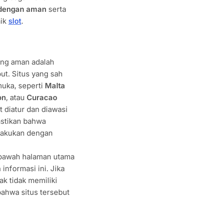
 dengan aman
serta
aik
slot
.
ang aman adalah
ut. Situs yang sah
muka, seperti
Malta
on
, atau
Curacao
t diatur dan diawasi
stikan bahwa
ilakukan dengan
n bawah halaman utama
informasi ini. Jika
k tidak memiliki
bahwa situs tersebut