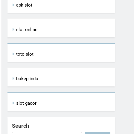
apk slot
slot online
toto slot
bokep indo
slot gacor
Search