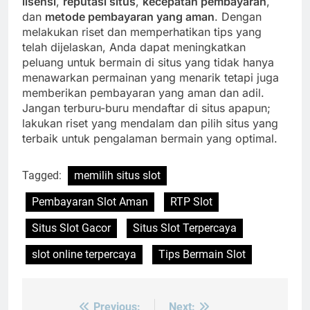
lisensi
,
reputasi situs
,
kecepatan pembayaran
,
dan
metode pembayaran yang aman
. Dengan
melakukan riset dan memperhatikan tips yang
telah dijelaskan, Anda dapat meningkatkan
peluang untuk bermain di situs yang tidak hanya
menawarkan permainan yang menarik tetapi juga
memberikan pembayaran yang aman dan adil.
Jangan terburu-buru mendaftar di situs apapun;
lakukan riset yang mendalam dan pilih situs yang
terbaik untuk pengalaman bermain yang optimal.
Tagged:
memilih situs slot
Pembayaran Slot Aman
RTP Slot
Situs Slot Gacor
Situs Slot Terpercaya
slot online terpercaya
Tips Bermain Slot
Previous:
Next: