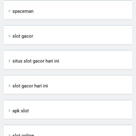
spaceman
slot gacor
situs slot gacor hari ini
slot gacor hari ini
apk slot
slot online