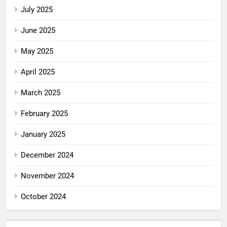
July 2025
June 2025
May 2025
April 2025
March 2025
February 2025
January 2025
December 2024
November 2024
October 2024