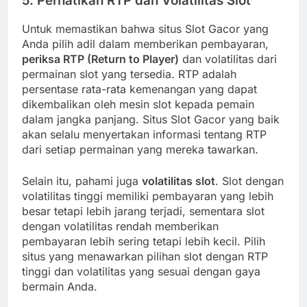
5.
Perhatikan RTP dan Volatilitas Slot
Untuk memastikan bahwa situs Slot Gacor yang
Anda pilih adil dalam memberikan pembayaran,
periksa RTP (Return to Player)
dan volatilitas dari
permainan slot yang tersedia. RTP adalah
persentase rata-rata kemenangan yang dapat
dikembalikan oleh mesin slot kepada pemain
dalam jangka panjang. Situs Slot Gacor yang baik
akan selalu menyertakan informasi tentang RTP
dari setiap permainan yang mereka tawarkan.
Selain itu, pahami juga
volatilitas slot
. Slot dengan
volatilitas tinggi memiliki pembayaran yang lebih
besar tetapi lebih jarang terjadi, sementara slot
dengan volatilitas rendah memberikan
pembayaran lebih sering tetapi lebih kecil. Pilih
situs yang menawarkan pilihan slot dengan RTP
tinggi dan volatilitas yang sesuai dengan gaya
bermain Anda.