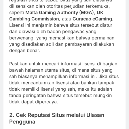
dilisensikan oleh otoritas perjudian terkemuka,
seperti
Malta Gaming Authority (MGA)
,
UK
Gambling Commission
, atau
Curacao eGaming
.
Lisensi ini menjamin bahwa situs tersebut diatur
dan diawasi oleh badan pengawas yang
berwenang, yang memastikan bahwa permainan
yang disediakan adil dan pembayaran dilakukan
dengan benar.
Pastikan untuk mencari informasi lisensi di bagian
bawah halaman utama situs, di mana situs yang
sah biasanya menampilkan informasi ini. Jika situs
tidak mencantumkan lisensi atau bahkan tampak
tidak memiliki lisensi yang sah, maka itu adalah
tanda peringatan bahwa situs tersebut mungkin
tidak dapat dipercaya.
2.
Cek Reputasi Situs melalui Ulasan
Pengguna