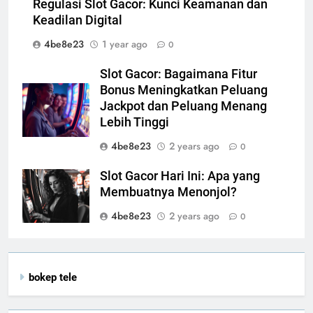
Regulasi Slot Gacor: Kunci Keamanan dan
Keadilan Digital
4be8e23
1 year ago
0
Slot Gacor: Bagaimana Fitur
Bonus Meningkatkan Peluang
Jackpot dan Peluang Menang
Lebih Tinggi
4be8e23
2 years ago
0
Slot Gacor Hari Ini: Apa yang
Membuatnya Menonjol?
4be8e23
2 years ago
0
bokep tele