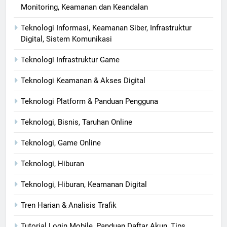
Monitoring, Keamanan dan Keandalan
Teknologi Informasi, Keamanan Siber, Infrastruktur
Digital, Sistem Komunikasi
Teknologi Infrastruktur Game
Teknologi Keamanan & Akses Digital
Teknologi Platform & Panduan Pengguna
Teknologi, Bisnis, Taruhan Online
Teknologi, Game Online
Teknologi, Hiburan
Teknologi, Hiburan, Keamanan Digital
Tren Harian & Analisis Trafik
Tutorial Login Mobile, Panduan Daftar Akun, Tips