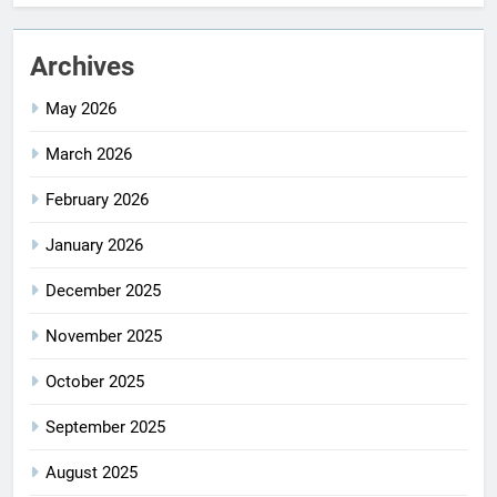
Archives
May 2026
March 2026
February 2026
January 2026
December 2025
November 2025
October 2025
September 2025
August 2025