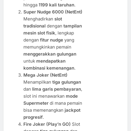
hingga
1199 kali taruhan
.
Super Nudge 6000 (NetEnt)
Menghadirkan
slot
tradisional
dengan
tampilan
mesin slot fisik
, lengkap
dengan
fitur nudge
yang
memungkinkan pemain
menggerakkan gulungan
untuk
mendapatkan
kombinasi kemenangan
.
Mega Joker (NetEnt)
Menampilkan
tiga gulungan
dan
lima garis pembayaran
,
slot ini menawarkan
mode
Supermeter
di mana pemain
bisa memenangkan
jackpot
progresif
.
Fire Joker (Play’n GO)
Slot