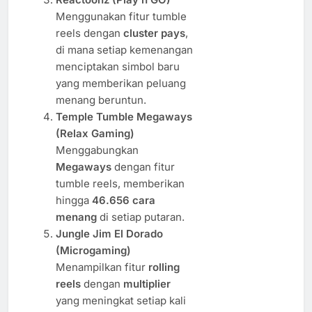
Menggunakan fitur tumble
reels dengan
cluster pays
,
di mana setiap kemenangan
menciptakan simbol baru
yang memberikan peluang
menang beruntun.
Temple Tumble Megaways
(Relax Gaming)
Menggabungkan
Megaways
dengan fitur
tumble reels, memberikan
hingga
46.656 cara
menang
di setiap putaran.
Jungle Jim El Dorado
(Microgaming)
Menampilkan fitur
rolling
reels
dengan
multiplier
yang meningkat setiap kali