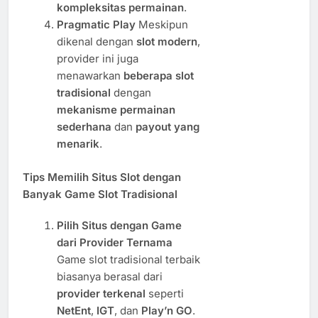
kompleksitas permainan
.
Pragmatic Play
Meskipun
dikenal dengan
slot modern
,
provider ini juga
menawarkan
beberapa slot
tradisional
dengan
mekanisme permainan
sederhana
dan
payout yang
menarik
.
Tips Memilih Situs Slot dengan
Banyak Game Slot Tradisional
Pilih Situs dengan Game
dari Provider Ternama
Game slot tradisional terbaik
biasanya berasal dari
provider terkenal
seperti
NetEnt
,
IGT
, dan
Play’n GO
.