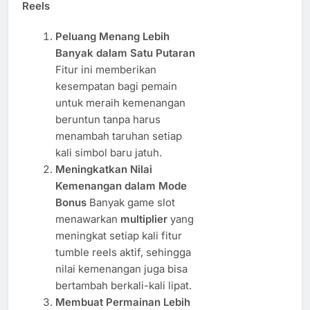
Reels
Peluang Menang Lebih
Banyak dalam Satu Putaran
Fitur ini memberikan
kesempatan bagi pemain
untuk meraih kemenangan
beruntun tanpa harus
menambah taruhan setiap
kali simbol baru jatuh.
Meningkatkan Nilai
Kemenangan dalam Mode
Bonus
Banyak game slot
menawarkan
multiplier
yang
meningkat setiap kali fitur
tumble reels aktif, sehingga
nilai kemenangan juga bisa
bertambah berkali-kali lipat.
Membuat Permainan Lebih