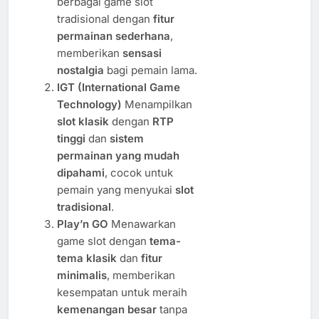
berbagai game slot
tradisional dengan
fitur
permainan sederhana
,
memberikan
sensasi
nostalgia
bagi pemain lama.
IGT (International Game
Technology)
Menampilkan
slot klasik
dengan
RTP
tinggi
dan
sistem
permainan yang mudah
dipahami
, cocok untuk
pemain yang menyukai
slot
tradisional
.
Play’n GO
Menawarkan
game slot dengan
tema-
tema klasik
dan
fitur
minimalis
, memberikan
kesempatan untuk meraih
kemenangan besar
tanpa