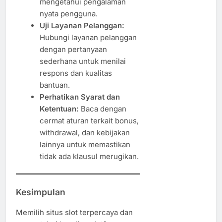
mengetahui pengalaman
nyata pengguna.
Uji Layanan Pelanggan:
Hubungi layanan pelanggan
dengan pertanyaan
sederhana untuk menilai
respons dan kualitas
bantuan.
Perhatikan Syarat dan
Ketentuan:
Baca dengan
cermat aturan terkait bonus,
withdrawal, dan kebijakan
lainnya untuk memastikan
tidak ada klausul merugikan.
Kesimpulan
Memilih situs slot terpercaya dan