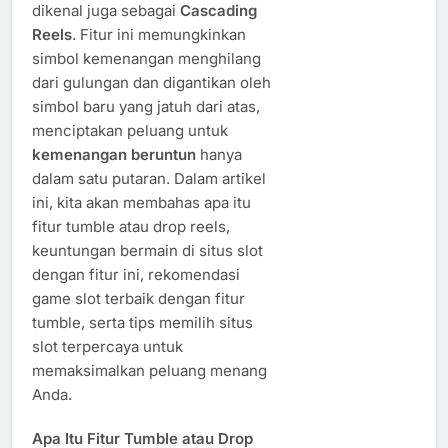
dikenal juga sebagai
Cascading
Reels
. Fitur ini memungkinkan
simbol kemenangan menghilang
dari gulungan dan digantikan oleh
simbol baru yang jatuh dari atas,
menciptakan peluang untuk
kemenangan beruntun
hanya
dalam satu putaran. Dalam artikel
ini, kita akan membahas apa itu
fitur tumble atau drop reels,
keuntungan bermain di situs slot
dengan fitur ini, rekomendasi
game slot terbaik dengan fitur
tumble, serta tips memilih situs
slot terpercaya untuk
memaksimalkan peluang menang
Anda.
Apa Itu Fitur Tumble atau Drop