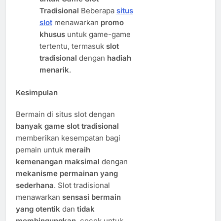
Tradisional
Beberapa
situs
slot
menawarkan
promo
khusus
untuk game-game
tertentu, termasuk
slot
tradisional
dengan
hadiah
menarik
.
Kesimpulan
Bermain di situs slot dengan
banyak game slot tradisional
memberikan kesempatan bagi
pemain untuk
meraih
kemenangan maksimal
dengan
mekanisme permainan yang
sederhana
. Slot tradisional
menawarkan
sensasi bermain
yang otentik
dan
tidak
membingungkan
, cocok untuk