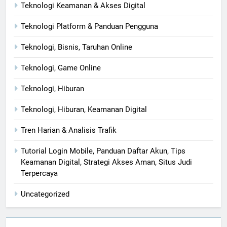
Teknologi Keamanan & Akses Digital
Teknologi Platform & Panduan Pengguna
Teknologi, Bisnis, Taruhan Online
Teknologi, Game Online
Teknologi, Hiburan
Teknologi, Hiburan, Keamanan Digital
Tren Harian & Analisis Trafik
Tutorial Login Mobile, Panduan Daftar Akun, Tips
Keamanan Digital, Strategi Akses Aman, Situs Judi
Terpercaya
Uncategorized