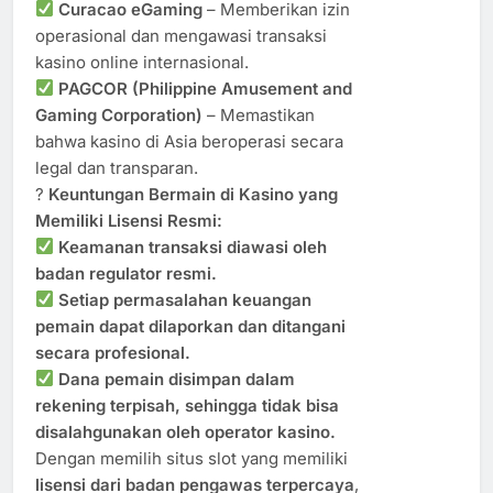
Curacao eGaming
– Memberikan izin
operasional dan mengawasi transaksi
kasino online internasional.
PAGCOR (Philippine Amusement and
Gaming Corporation)
– Memastikan
bahwa kasino di Asia beroperasi secara
legal dan transparan.
?
Keuntungan Bermain di Kasino yang
Memiliki Lisensi Resmi:
Keamanan transaksi diawasi oleh
badan regulator resmi.
Setiap permasalahan keuangan
pemain dapat dilaporkan dan ditangani
secara profesional.
Dana pemain disimpan dalam
rekening terpisah, sehingga tidak bisa
disalahgunakan oleh operator kasino.
Dengan memilih situs slot yang memiliki
lisensi dari badan pengawas terpercaya
,