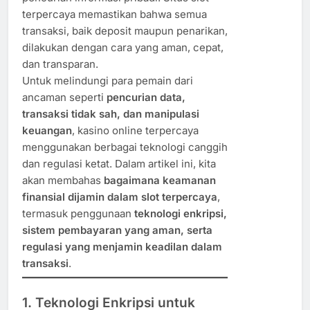
terpercaya memastikan bahwa semua
transaksi, baik deposit maupun penarikan,
dilakukan dengan cara yang aman, cepat,
dan transparan.
Untuk melindungi para pemain dari
ancaman seperti
pencurian data,
transaksi tidak sah, dan manipulasi
keuangan
, kasino online terpercaya
menggunakan berbagai teknologi canggih
dan regulasi ketat. Dalam artikel ini, kita
akan membahas
bagaimana keamanan
finansial dijamin dalam slot terpercaya
,
termasuk penggunaan
teknologi enkripsi,
sistem pembayaran yang aman, serta
regulasi yang menjamin keadilan dalam
transaksi
.
1. Teknologi Enkripsi untuk