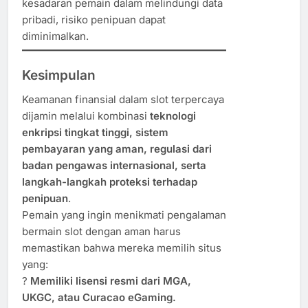
kesadaran pemain dalam melindungi data
pribadi, risiko penipuan dapat
diminimalkan.
Kesimpulan
Keamanan finansial dalam slot terpercaya
dijamin melalui kombinasi
teknologi
enkripsi tingkat tinggi, sistem
pembayaran yang aman, regulasi dari
badan pengawas internasional, serta
langkah-langkah proteksi terhadap
penipuan
.
Pemain yang ingin menikmati pengalaman
bermain slot dengan aman harus
memastikan bahwa mereka memilih situs
yang:
?
Memiliki lisensi resmi dari MGA,
UKGC, atau Curacao eGaming.