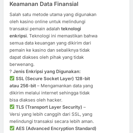
Keamanan Data Finansial
Salah satu metode utama yang digunakan
oleh kasino online untuk melindungi
transaksi pemain adalah
teknologi
enkripsi
. Teknologi ini memastikan bahwa
semua data keuangan yang dikirim dari
pemain ke kasino dan sebaliknya tidak
dapat diakses oleh pihak yang tidak
berwenang.
?
Jenis Enkripsi yang Digunakan:
SSL (Secure Socket Layer) 128-bit
atau 256-bit
– Mengamankan data yang
dikirim melalui internet sehingga tidak
bisa diakses oleh hacker.
TLS (Transport Layer Security)
–
Versi yang lebih canggih dari SSL, yang
melindungi transaksi secara lebih aman.
AES (Advanced Encryption Standard)