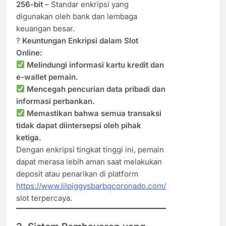
256-bit
– Standar enkripsi yang
digunakan oleh bank dan lembaga
keuangan besar.
?
Keuntungan Enkripsi dalam Slot
Online:
Melindungi informasi kartu kredit dan
e-wallet pemain.
Mencegah pencurian data pribadi dan
informasi perbankan.
Memastikan bahwa semua transaksi
tidak dapat diintersepsi oleh pihak
ketiga.
Dengan enkripsi tingkat tinggi ini, pemain
dapat merasa lebih aman saat melakukan
deposit atau penarikan di platform
https://www.lilpiggysbarbqcoronado.com/
slot terpercaya.