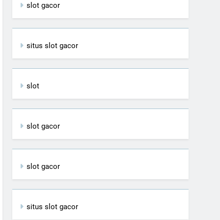
slot gacor
situs slot gacor
slot
slot gacor
slot gacor
situs slot gacor