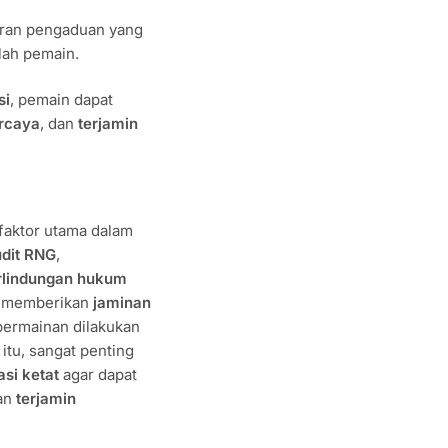
uran pengaduan yang
lah pemain.
si
, pemain dapat
rcaya
, dan
terjamin
 faktor utama dalam
dit RNG
,
rlindungan hukum
memberikan
jaminan
ermainan dilakukan
 itu, sangat penting
asi ketat
agar dapat
dan
terjamin