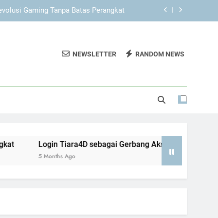
volusi Gaming Tanpa Batas Perangkat
bang Akses ke Platform Digital Modern
embuat Dunia Virtual Semakin Nyata-
NEWSLETTER
RANDOM NEWS
138 Link Alternatif di Browser Mobile
volusi Gaming Tanpa Batas Perangkat
bang Akses ke Platform Digital Modern
embuat Dunia Virtual Semakin Nyata-
ogin Tiara4D sebagai Gerbang Akses ke Platform Digital Mode
Months Ago