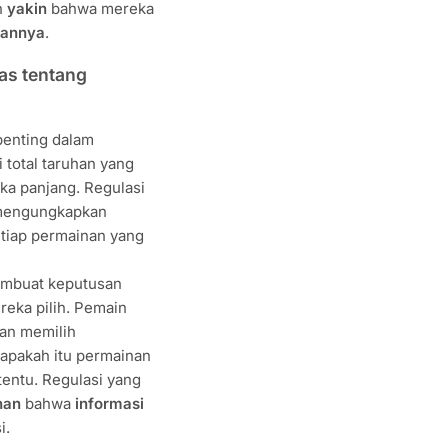
h
yakin
bahwa mereka
nannya
.
as tentang
 penting dalam
 total taruhan yang
ka panjang. Regulasi
 mengungkapkan
tiap permainan yang
embuat keputusan
reka pilih. Pemain
an memilih
apakah itu permainan
rtentu. Regulasi yang
nan
bahwa
informasi
i.