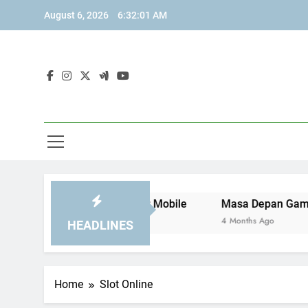
Skip
August 6, 2026
6:32:02 AM
to
content
Flo
Temukan Pr
rnatif di Browser Mobile
Masa Depan Game Mobile Berb
4 Months Ago
HEADLINES
Home
Slot Online