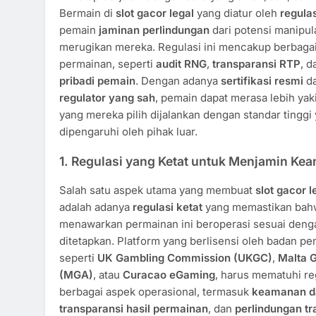
Bermain di
slot gacor legal
yang diatur oleh
regulas
pemain
jaminan perlindungan
dari potensi manipul
merugikan mereka. Regulasi ini mencakup berbaga
permainan, seperti
audit RNG
,
transparansi RTP
, 
pribadi pemain
. Dengan adanya
sertifikasi resmi
d
regulator yang sah
, pemain dapat merasa lebih ya
yang mereka pilih dijalankan dengan standar tinggi 
dipengaruhi oleh pihak luar.
1. Regulasi yang Ketat untuk Menjamin Ke
Salah satu aspek utama yang membuat
slot gacor l
adalah adanya
regulasi ketat
yang memastikan bahw
menawarkan permainan ini beroperasi sesuai denga
ditetapkan. Platform yang berlisensi oleh badan p
seperti
UK Gambling Commission (UKGC)
,
Malta 
(MGA)
, atau
Curacao eGaming
, harus mematuhi re
berbagai aspek operasional, termasuk
keamanan d
transparansi hasil permainan
, dan
perlindungan tr