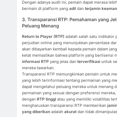
Dengan adanya audit ini, pemain dapat merasa lebi
bermain di platform yang
adil
dan
terjamin keama
3. Transparansi RTP: Pemahaman yang Jel
Peluang Menang
Return to Player (RTP)
adalah salah satu indikator
perjudian online yang menunjukkan persentase dari
akan dibayarkan kembali kepada pemain dalam jang
ketat memastikan bahwa platform yang berlisensi
informasi RTP
yang jelas dan
terverifikasi
untuk se
mereka tawarkan.
Transparansi RTP memungkinkan pemain untuk m
yang lebih terinformasi tentang permainan yang me
dapat mengetahui peluang mereka untuk menang d
permainan yang sesuai dengan preferensi mereka, 
dengan
RTP tinggi
atau yang memiliki volatilitas te
mengharuskan transparansi RTP memberikan
jami
yang diberikan
adalah
akurat
dan tidak dimanipulas