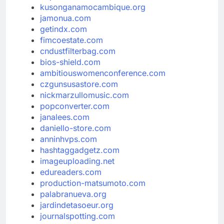
kusonganamocambique.org
jamonua.com
getindx.com
fimcoestate.com
cndustfilterbag.com
bios-shield.com
ambitiouswomenconference.com
czgunsusastore.com
nickmarzullomusic.com
popconverter.com
janalees.com
daniello-store.com
anninhvps.com
hashtaggadgetz.com
imageuploading.net
edureaders.com
production-matsumoto.com
palabranueva.org
jardindetasoeur.org
journalspotting.com