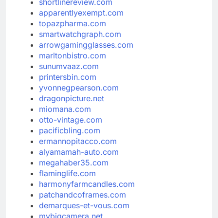
shortlinereview.com
apparentlyexempt.com
topazpharma.com
smartwatchgraph.com
arrowgamingglasses.com
marltonbistro.com
sunumvaaz.com
printersbin.com
yvonnegpearson.com
dragonpicture.net
miomana.com
otto-vintage.com
pacificbling.com
ermannopitacco.com
alyamamah-auto.com
megahaber35.com
flaminglife.com
harmonyfarmcandles.com
patchandcoframes.com
demarques-et-vous.com
mybigcamera.net