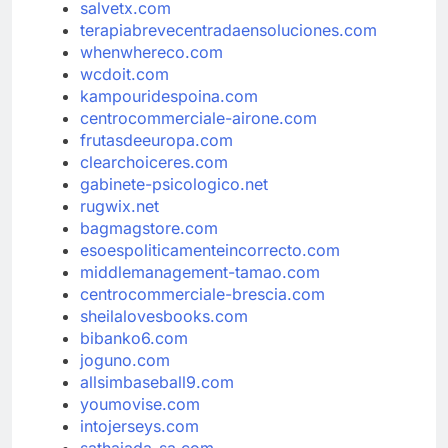
salvetx.com
terapiabrevecentradaensoluciones.com
whenwhereco.com
wcdoit.com
kampouridespoina.com
centrocommerciale-airone.com
frutasdeeuropa.com
clearchoiceres.com
gabinete-psicologico.net
rugwix.net
bagmagstore.com
esoespoliticamenteincorrecto.com
middlemanagement-tamao.com
centrocommerciale-brescia.com
sheilalovesbooks.com
bibanko6.com
joguno.com
allsimbaseball9.com
youmovise.com
intojerseys.com
sathajada-sa.com