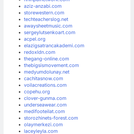
aziz-anzabi.com
storewestern.com
techteacherslog.net
awaysheetmusic.com
sergeylutsenkoart.com
acpel.org
elazigsatrancakademi.com
redoxldn.com
thegang-online.com
thebigsismovement.com
medyumdolunay.net
cachitasnow.com
voilacreations.com
copehu.org
clover-gunma.com
underseawear.com
medifooteilat.com
storozhinets-forest.com
olaymerkezi.com
laceyleyla.com