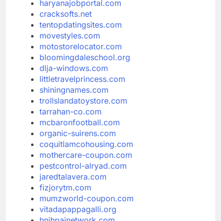
haryanajobportal.com
cracksofts.net
tentopdatingsites.com
movestyles.com
motostorelocator.com
bloomingdaleschool.org
dlja-windows.com
littletravelprincess.com
shiningnames.com
trollslandatoystore.com
tarrahan-co.com
mcbaronfootball.com
organic-suirens.com
coquitlamcohousing.com
mothercare-coupon.com
pestcontrol-alryad.com
jaredtalavera.com
fizjorytm.com
mumzworld-coupon.com
vitadapappagalli.org
hnihpainetwork.com