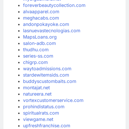
foreverbeautycollection.com
alvaapparel.com
meghacabs.com
andonpokayoke.com
lasnuevastecnologias.com
MapsLoans.org
salon-adb.com
thudhu.com
series-ss.com
chigrp.com
waytoadmissions.com
stardewitemsids.com
buddyscustombaits.com
montajat.net
natureera.net
vortexcustomerservice.com
prohindistatus.com
spiritualrats.com
viewgame.net
upfreshfranchise.com