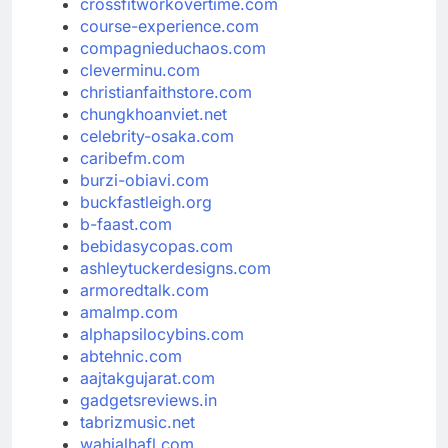
crossfitworkovertime.com
course-experience.com
compagnieduchaos.com
cleverminu.com
christianfaithstore.com
chungkhoanviet.net
celebrity-osaka.com
caribefm.com
burzi-obiavi.com
buckfastleigh.org
b-faast.com
bebidasycopas.com
ashleytuckerdesigns.com
armoredtalk.com
amalmp.com
alphapsilocybins.com
abtehnic.com
aajtakgujarat.com
gadgetsreviews.in
tabrizmusic.net
wahjalhafl.com