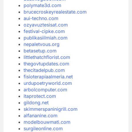
polymate3d.com
brucecroskeyrealestate.com
aui-techno.com
ozyavuztesisat.com
festival-cipke.com
publikasiilmiah.com
nepaletvous.org
betasetup.com
littlethatchflorist.com
thegovtupdates.com
thecitadelpub.com
fisioterapiaalmeria.net
urdupoetryworld.com
arbolcomputer.com
itaprotect.com
gildong.net
skimmerspaninigrill.com
alfananine.com
modelbouwmati.com
surgileonline.com