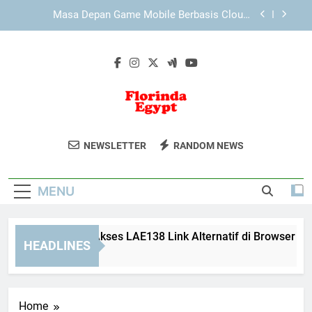
Skip
Login Tiara4D sebagai Gerbang Akses ke
to
Platform Digital Modern
content
Perkembangan Engine Game yang Membuat
Dunia Virtual Semakin Nyata-
Panduan Praktis Akses LAE138 Link Alternatif di
Browser Mobile
Masa Depan Game Mobile Berbasis Cloud:
Revolusi Gaming Tanpa Batas Perangkat
Florinda Egypt
Temukan Produk Kecantikan Berkualitas
Login Tiara4D sebagai Gerbang Akses ke
NEWSLETTER
RANDOM NEWS
Platform Digital Modern
Dari Florinda Egypt.
Perkembangan Engine Game yang Membuat
Dunia Virtual Semakin Nyata-
MENU
duan Praktis Akses LAE138 Link Alternatif di Browser Mobile
HEADLINES
onths Ago
Home