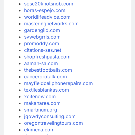
spsc20knotsnob.com
horas-espejo.com
worldlifeadvice.com
masteringnetworks.com
gardengild.com
svwebgrrls.com
promoddy.com
citations-ses.net
shopfreshpasta.com
aaman-sa.com
thebestfootballs.com
cancerprotalk.com
mayfieldcellphonerepairs.com
textilesblankas.com
xcitenow.com
makanarea.com
smartmum.org
jgowdyconsulting.com
oregontravelingtours.com
ekimena.com