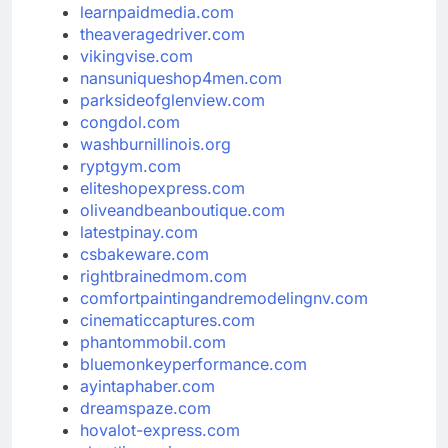
learnpaidmedia.com
theaveragedriver.com
vikingvise.com
nansuniqueshop4men.com
parksideofglenview.com
congdol.com
washburnillinois.org
ryptgym.com
eliteshopexpress.com
oliveandbeanboutique.com
latestpinay.com
csbakeware.com
rightbrainedmom.com
comfortpaintingandremodelingnv.com
cinematiccaptures.com
phantommobil.com
bluemonkeyperformance.com
ayintaphaber.com
dreamspaze.com
hovalot-express.com