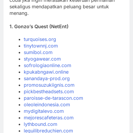
coba jika ingin merasakan keseruan permainan
sekaligus mendapatkan peluang besar untuk
menang.
1.
Gonzo’s Quest (NetEnt)
turquoises.org
tinytownnj.com
sumibol.com
styogawear.com
sofrologiaonline.com
kpukabngawi.online
sanandaya-prod.org
promosuzukiignis.com
pickbestheadsets.com
paroisse-de-tarascon.com
oleoleindonesia.com
mydigitalevo.com
mejorescafeteras.com
lythbound.com
lequilibreduchien.com