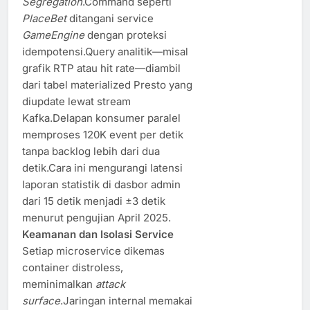
Segregation
.Command seperti
PlaceBet
ditangani service
GameEngine
dengan proteksi
idempotensi.Query analitik—misal
grafik RTP atau hit rate—diambil
dari tabel materialized Presto yang
diupdate lewat stream
Kafka.Delapan konsumer paralel
memproses 120K event per detik
tanpa backlog lebih dari dua
detik.Cara ini mengurangi latensi
laporan statistik di dasbor admin
dari 15 detik menjadi ±3 detik
menurut pengujian April 2025.
Keamanan dan Isolasi Service
Setiap microservice dikemas
container distroless,
meminimalkan
attack
surface
.Jaringan internal memakai