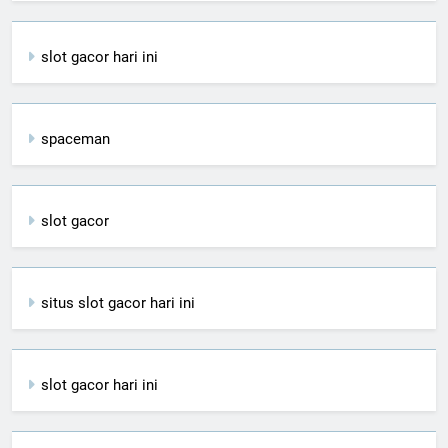
slot gacor hari ini
spaceman
slot gacor
situs slot gacor hari ini
slot gacor hari ini