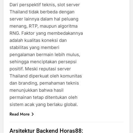
Dari perspektif teknis, slot server
Thailand tidak berbeda dengan
server lainnya dalam hal peluang
menang, RTP, maupun algoritma
RNG. Faktor yang membedakannya
adalah kualitas koneksi dan
stabilitas yang memberi
pengalaman bermain lebih mulus,
sehingga menciptakan persepsi
positif. Meski reputasi server
Thailand diperkuat oleh komunitas
dan branding, pemahaman teknis
menunjukkan bahwa hasil
permainan tetap ditentukan oleh
sistem acak yang berlaku global.
Read More
Arsitektur Backend Horas88: