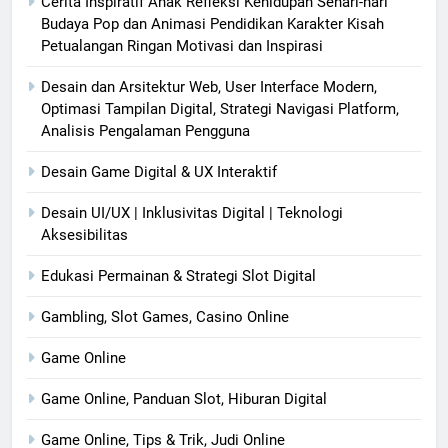
Cerita Inspiratif Anak Refleksi Kehidupan Sehari-hari
Budaya Pop dan Animasi Pendidikan Karakter Kisah
Petualangan Ringan Motivasi dan Inspirasi
Desain dan Arsitektur Web, User Interface Modern,
Optimasi Tampilan Digital, Strategi Navigasi Platform,
Analisis Pengalaman Pengguna
Desain Game Digital & UX Interaktif
Desain UI/UX | Inklusivitas Digital | Teknologi
Aksesibilitas
Edukasi Permainan & Strategi Slot Digital
Gambling, Slot Games, Casino Online
Game Online
Game Online, Panduan Slot, Hiburan Digital
Game Online, Tips & Trik, Judi Online