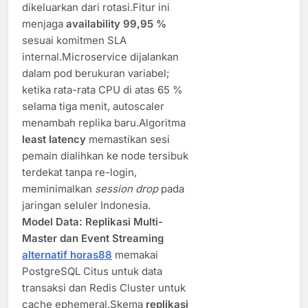
dikeluarkan dari rotasi.Fitur ini
menjaga
availability 99,95 %
sesuai komitmen SLA
internal.Microservice dijalankan
dalam pod berukuran variabel;
ketika rata-rata CPU di atas 65 %
selama tiga menit, autoscaler
menambah replika baru.Algoritma
least latency
memastikan sesi
pemain dialihkan ke node tersibuk
terdekat tanpa re-login,
meminimalkan
session drop
pada
jaringan seluler Indonesia.
Model Data: Replikasi Multi-
Master dan Event Streaming
alternatif horas88
memakai
PostgreSQL Citus untuk data
transaksi dan Redis Cluster untuk
cache ephemeral.Skema
replikasi