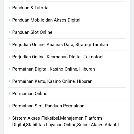
Panduan & Tutorial
Panduan Mobile dan Akses Digital
Panduan Slot Online
Perjudian Online, Analisis Data, Strategi Taruhan
Perjudian Online, Keamanan Digital, Teknologi
Permainan Digital, Kasino Online, Hiburan
Permainan Kartu, Kasino Online, Hiburan
Permainan Online
Permainan Slot, Panduan Permainan
Sistem Akses Fleksibel,Manajemen Platform
Digital,Stabilitas Layanan Online,Solusi Akses Adaptif