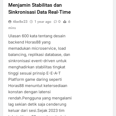
Menjamin Stabilitas dan
Sinkronisasi Data Real-Time
4be8e23
1 year ago
0
6
mins
Ulasan 600 kata tentang desain
backend Horas88 yang
memadukan microservice, load
balancing, replikasi database, dan
sinkronisasi event-driven untuk
menghadirkan stabilitas tingkat
tinggi sesuai prinsip E-E-A-T
Platform game daring seperti
Horas88 menuntut ketersediaan
konstan dengan latensi
rendah.Pengguna yang mengalami
lag sekian detik saja cenderung
keluar dari sesi.Sejak 2023 tim