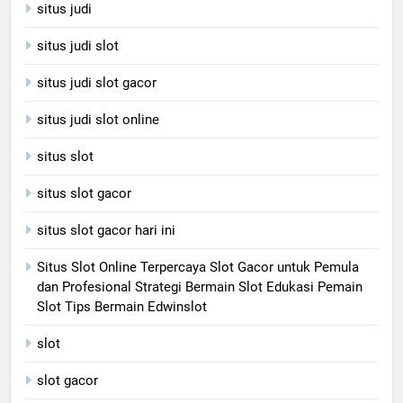
situs judi
situs judi slot
situs judi slot gacor
situs judi slot online
situs slot
situs slot gacor
situs slot gacor hari ini
Situs Slot Online Terpercaya Slot Gacor untuk Pemula
dan Profesional Strategi Bermain Slot Edukasi Pemain
Slot Tips Bermain Edwinslot
slot
slot gacor