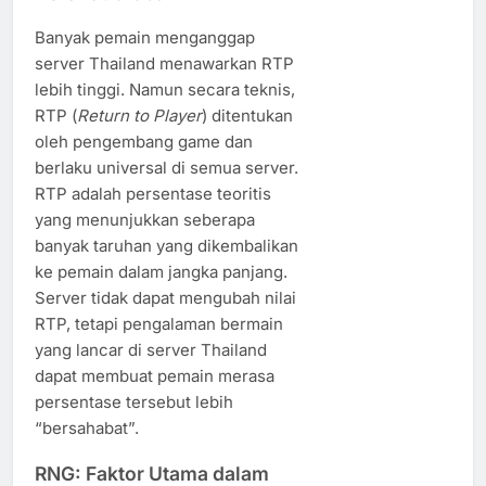
Banyak pemain menganggap
server Thailand menawarkan RTP
lebih tinggi. Namun secara teknis,
RTP (
Return to Player
) ditentukan
oleh pengembang game dan
berlaku universal di semua server.
RTP adalah persentase teoritis
yang menunjukkan seberapa
banyak taruhan yang dikembalikan
ke pemain dalam jangka panjang.
Server tidak dapat mengubah nilai
RTP, tetapi pengalaman bermain
yang lancar di server Thailand
dapat membuat pemain merasa
persentase tersebut lebih
“bersahabat”.
RNG: Faktor Utama dalam