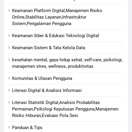
Keamanan Platform Digital,Manajemen Risiko
Online,Stabilitas Layanan,Infrastruktur
Sistem,Pengalaman Pengguna
Keamanan Siber & Edukasi Teknologi Digital
Keamanan Sistem & Tata Kelola Data
kesehatan mental, gaya hidup sehat, self-care, psikologi,
manajemen stres, wellness, produktivitas
Komunitas & Ulasan Pengguna
Literasi Digital & Analisis Informasi
Literasi Statistik Digital,Analisis Probabilitas
Permainan,Psikologi Keputusan Pengguna,Manajemen
Risiko Hiburan,Evaluasi Pola Sesi
Panduan & Tips