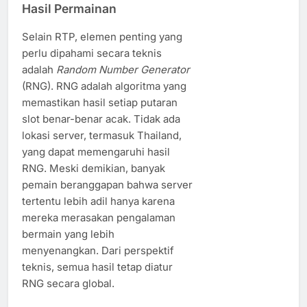
Hasil Permainan
Selain RTP, elemen penting yang
perlu dipahami secara teknis
adalah
Random Number Generator
(RNG). RNG adalah algoritma yang
memastikan hasil setiap putaran
slot benar-benar acak. Tidak ada
lokasi server, termasuk Thailand,
yang dapat memengaruhi hasil
RNG. Meski demikian, banyak
pemain beranggapan bahwa server
tertentu lebih adil hanya karena
mereka merasakan pengalaman
bermain yang lebih
menyenangkan. Dari perspektif
teknis, semua hasil tetap diatur
RNG secara global.