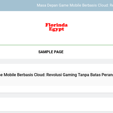
Masa Depan Game Mobile Berbasis Cloud: Re
Login Tiara4D sebagai Ger
Perkembangan Engine Game yang M
rinda Egypt
Panduan Praktis Akses LAE
oduk Kecantikan Berkualitas Dari Florinda Egypt.
Masa Depan Game Mobile Berbasis Cloud: Re
SAMPLE PAGE
Login Tiara4D sebagai Ger
Perkembangan Engine Game yang M
asis Cloud: Revolusi Gaming Tanpa Batas Perangkat
L
5 