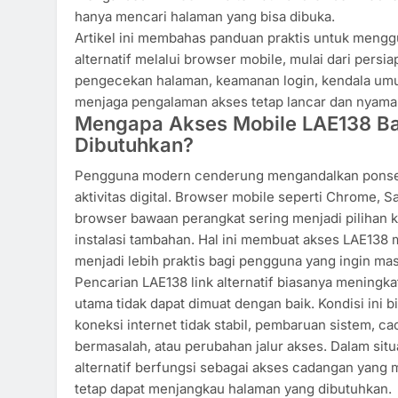
hanya mencari halaman yang bisa dibuka.
Artikel ini membahas panduan praktis untuk mengg
alternatif melalui browser mobile, mulai dari persi
pengecekan halaman, keamanan login, kendala umu
menjaga pengalaman akses tetap lancar dan nyama
Mengapa Akses Mobile LAE138 B
Dibutuhkan?
Pengguna modern cenderung mengandalkan ponsel
aktivitas digital. Browser mobile seperti Chrome, Saf
browser bawaan perangkat sering menjadi pilihan k
instalasi tambahan. Hal ini membuat akses LAE138 
menjadi lebih praktis bagi pengguna yang ingin ma
Pencarian LAE138 link alternatif biasanya meningka
utama tidak dapat dimuat dengan baik. Kondisi ini bi
koneksi internet tidak stabil, pembaruan sistem, c
bermasalah, atau perubahan jalur akses. Dalam situas
alternatif berfungsi sebagai akses cadangan yan
tetap dapat menjangkau halaman yang dibutuhkan.