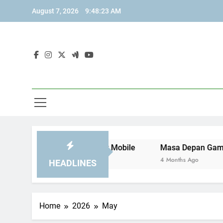
Skip
August 7, 2026
9:48:24 AM
to
content
Flo
Temukan Pr
rnatif di Browser Mobile
Masa Depan Game Mobile Berb
4 Months Ago
HEADLINES
Home
2026
May