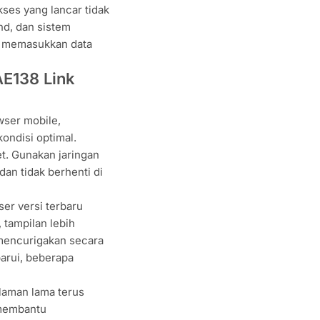
kses yang lancar tidak
and, dan sistem
a memasukkan data
E138 Link
wser mobile,
ondisi optimal.
t. Gunakan jaringan
dan tidak berhenti di
er versi terbaru
 tampilan lebih
mencurigakan secara
barui, beberapa
laman lama terus
 membantu