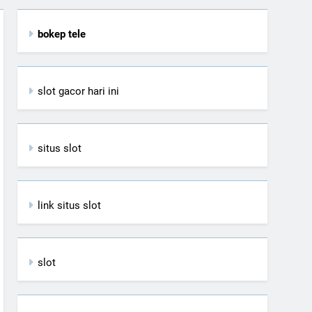
bokep tele
slot gacor hari ini
situs slot
link situs slot
slot