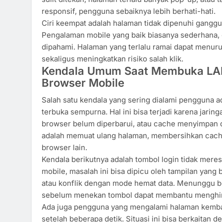
responsif, pengguna sebaiknya lebih berhati-hati.
Ciri keempat adalah halaman tidak dipenuhi ganggu
Pengalaman mobile yang baik biasanya sederhana,
dipahami. Halaman yang terlalu ramai dapat menu
sekaligus meningkatkan risiko salah klik.
Kendala Umum Saat Membuka LAE
Browser Mobile
Salah satu kendala yang sering dialami pengguna a
terbuka sempurna. Hal ini bisa terjadi karena jaringa
browser belum diperbarui, atau cache menyimpan d
adalah memuat ulang halaman, membersihkan cach
browser lain.
Kendala berikutnya adalah tombol login tidak mere
mobile, masalah ini bisa dipicu oleh tampilan yang
atau konflik dengan mode hemat data. Menunggu b
sebelum menekan tombol dapat membantu menghin
Ada juga pengguna yang mengalami halaman kembal
setelah beberapa detik. Situasi ini bisa berkaitan d