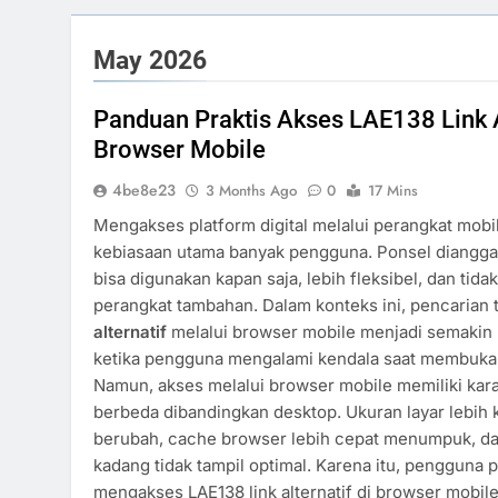
May 2026
Panduan Praktis Akses LAE138 Link Al
Browser Mobile
4be8e23
3 Months Ago
0
17 Mins
Mengakses platform digital melalui perangkat mobi
kebiasaan utama banyak pengguna. Ponsel dianggap
bisa digunakan kapan saja, lebih fleksibel, dan ti
perangkat tambahan. Dalam konteks ini, pencarian
alternatif
melalui browser mobile menjadi semakin 
ketika pengguna mengalami kendala saat membuka
Namun, akses melalui browser mobile memiliki kara
berbeda dibandingkan desktop. Ukuran layar lebih k
berubah, cache browser lebih cepat menumpuk, d
kadang tidak tampil optimal. Karena itu, pengguna
mengakses LAE138 link alternatif di browser mobile