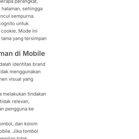
eberapa perangkat,
 halaman, sehingga
uncul sempurna.
cognito untuk
 cookie. Mode ini
lama yang tersimpan
Aman di Mobile
dalah identitas brand
 tidak menggunakan
men visual yang
a melakukan tindakan
tidak relevan,
kan pengguna ke
tombol, dan kolom
obile. Jika tombol
ampilan tidak