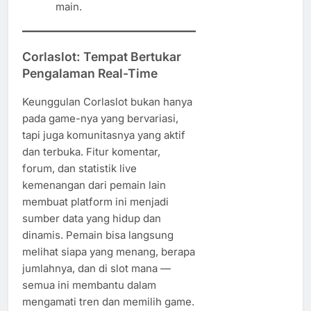
main.
Corlaslot: Tempat Bertukar
Pengalaman Real-Time
Keunggulan Corlaslot bukan hanya
pada game-nya yang bervariasi,
tapi juga komunitasnya yang aktif
dan terbuka. Fitur komentar,
forum, dan statistik live
kemenangan dari pemain lain
membuat platform ini menjadi
sumber data yang hidup dan
dinamis. Pemain bisa langsung
melihat siapa yang menang, berapa
jumlahnya, dan di slot mana —
semua ini membantu dalam
mengamati tren dan memilih game.