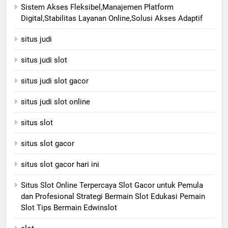
Sistem Akses Fleksibel,Manajemen Platform
Digital,Stabilitas Layanan Online,Solusi Akses Adaptif
situs judi
situs judi slot
situs judi slot gacor
situs judi slot online
situs slot
situs slot gacor
situs slot gacor hari ini
Situs Slot Online Terpercaya Slot Gacor untuk Pemula
dan Profesional Strategi Bermain Slot Edukasi Pemain
Slot Tips Bermain Edwinslot