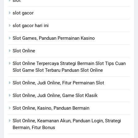
slot
slot gacor
slot gacor hari ini
Slot Games, Panduan Permainan Kasino
Slot Online
Slot Online Terpercaya Strategi Bermain Slot Tips Cuan
Slot Game Slot Terbaru Panduan Slot Online
Slot Online, Judi Online, Fitur Permainan Slot
Slot Online, Judi Online, Game Slot Klasik
Slot Online, Kasino, Panduan Bermain
Slot Online, Keamanan Akun, Panduan Login, Strategi
Bermain, Fitur Bonus