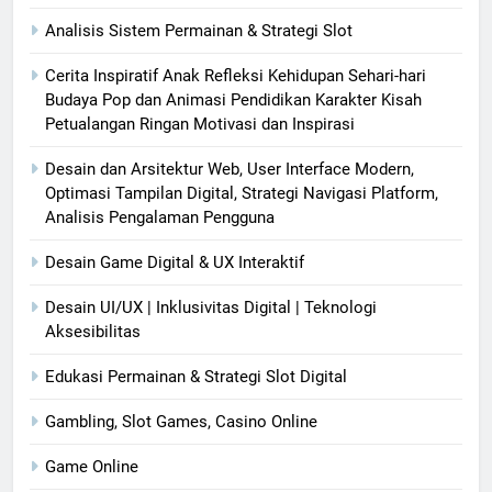
Analisis Sistem Permainan & Strategi Slot
Cerita Inspiratif Anak Refleksi Kehidupan Sehari-hari
Budaya Pop dan Animasi Pendidikan Karakter Kisah
Petualangan Ringan Motivasi dan Inspirasi
Desain dan Arsitektur Web, User Interface Modern,
Optimasi Tampilan Digital, Strategi Navigasi Platform,
Analisis Pengalaman Pengguna
Desain Game Digital & UX Interaktif
Desain UI/UX | Inklusivitas Digital | Teknologi
Aksesibilitas
Edukasi Permainan & Strategi Slot Digital
Gambling, Slot Games, Casino Online
Game Online