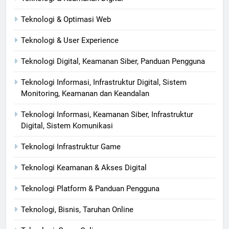
Teknologi & Optimasi Web
Teknologi & User Experience
Teknologi Digital, Keamanan Siber, Panduan Pengguna
Teknologi Informasi, Infrastruktur Digital, Sistem
Monitoring, Keamanan dan Keandalan
Teknologi Informasi, Keamanan Siber, Infrastruktur
Digital, Sistem Komunikasi
Teknologi Infrastruktur Game
Teknologi Keamanan & Akses Digital
Teknologi Platform & Panduan Pengguna
Teknologi, Bisnis, Taruhan Online