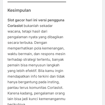
Kesimpulan
Slot gacor hari ini versi pengguna
Corlaslot
bukanlah sekadar
wacana, tetapi hasil dari
pengalaman nyata yang dibagikan
secara terbuka. Dengan
memperhatikan pola kemenangan,
waktu bermain, dan respons mesin
terhadap strategi tertentu, banyak
pemain bisa menyusun langkah
yang lebih efektif. Bila kamu ingin
mendapatkan info terkini dan tidak
hanya bergantung pada insting,
pantau terus komunitas Corlaslot.
Karena kadang, pengalaman orang
lain bisa jadi kunci kemenanganmu
berikutnya.