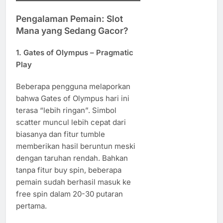
Pengalaman Pemain: Slot
Mana yang Sedang Gacor?
1.
Gates of Olympus – Pragmatic
Play
Beberapa pengguna melaporkan
bahwa Gates of Olympus hari ini
terasa “lebih ringan”. Simbol
scatter muncul lebih cepat dari
biasanya dan fitur tumble
memberikan hasil beruntun meski
dengan taruhan rendah. Bahkan
tanpa fitur buy spin, beberapa
pemain sudah berhasil masuk ke
free spin dalam 20-30 putaran
pertama.