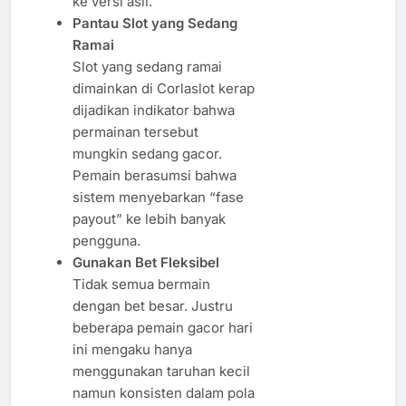
ke versi asli.
Pantau Slot yang Sedang
Ramai
Slot yang sedang ramai
dimainkan di Corlaslot kerap
dijadikan indikator bahwa
permainan tersebut
mungkin sedang gacor.
Pemain berasumsi bahwa
sistem menyebarkan “fase
payout” ke lebih banyak
pengguna.
Gunakan Bet Fleksibel
Tidak semua bermain
dengan bet besar. Justru
beberapa pemain gacor hari
ini mengaku hanya
menggunakan taruhan kecil
namun konsisten dalam pola