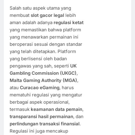
Salah satu aspek utama yang
membuat
slot gacor legal
lebih
aman adalah adanya
regulasi ketat
yang memastikan bahwa platform
yang menawarkan permainan ini
beroperasi sesuai dengan standar
yang telah ditetapkan. Platform
yang berlisensi oleh badan
pengawas yang sah, seperti
UK
Gambling Commission (UKGC)
,
Malta Gaming Authority (MGA)
,
atau
Curacao eGaming
, harus
mematuhi regulasi yang mengatur
berbagai aspek operasional,
termasuk
keamanan data pemain
,
transparansi hasil permainan
, dan
perlindungan transaksi finansial
.
Regulasi ini juga mencakup