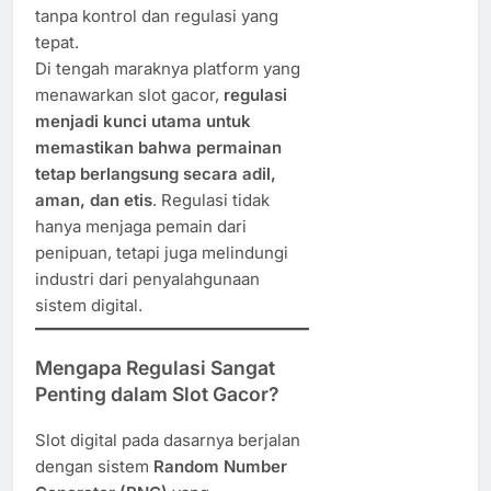
tanpa kontrol dan regulasi yang
tepat.
Di tengah maraknya platform yang
menawarkan slot gacor,
regulasi
menjadi kunci utama untuk
memastikan bahwa permainan
tetap berlangsung secara adil,
aman, dan etis
. Regulasi tidak
hanya menjaga pemain dari
penipuan, tetapi juga melindungi
industri dari penyalahgunaan
sistem digital.
Mengapa Regulasi Sangat
Penting dalam Slot Gacor?
Slot digital pada dasarnya berjalan
dengan sistem
Random Number