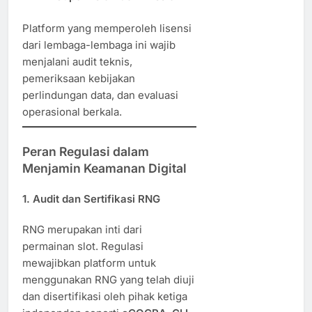
Platform yang memperoleh lisensi
dari lembaga-lembaga ini wajib
menjalani audit teknis,
pemeriksaan kebijakan
perlindungan data, dan evaluasi
operasional berkala.
Peran Regulasi dalam
Menjamin Keamanan Digital
1.
Audit dan Sertifikasi RNG
RNG merupakan inti dari
permainan slot. Regulasi
mewajibkan platform untuk
menggunakan RNG yang telah diuji
dan disertifikasi oleh pihak ketiga