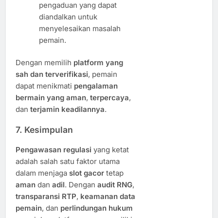
pengaduan yang dapat
diandalkan untuk
menyelesaikan masalah
pemain.
Dengan memilih
platform yang
sah dan terverifikasi
, pemain
dapat menikmati
pengalaman
bermain yang aman
,
terpercaya
,
dan
terjamin keadilannya
.
7. Kesimpulan
Pengawasan regulasi
yang ketat
adalah salah satu faktor utama
dalam menjaga
slot gacor
tetap
aman
dan
adil
. Dengan
audit RNG
,
transparansi RTP
,
keamanan data
pemain
, dan
perlindungan hukum