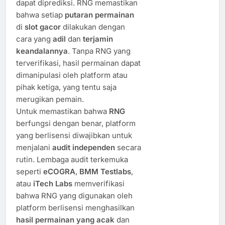
dapat diprediksi. RNG memastikan
bahwa setiap
putaran permainan
di
slot gacor
dilakukan dengan
cara yang
adil
dan
terjamin
keandalannya
. Tanpa RNG yang
terverifikasi, hasil permainan dapat
dimanipulasi oleh platform atau
pihak ketiga, yang tentu saja
merugikan pemain.
Untuk memastikan bahwa
RNG
berfungsi dengan benar, platform
yang berlisensi diwajibkan untuk
menjalani
audit independen
secara
rutin. Lembaga audit terkemuka
seperti
eCOGRA
,
BMM Testlabs
,
atau
iTech Labs
memverifikasi
bahwa RNG yang digunakan oleh
platform berlisensi menghasilkan
hasil permainan yang acak
dan