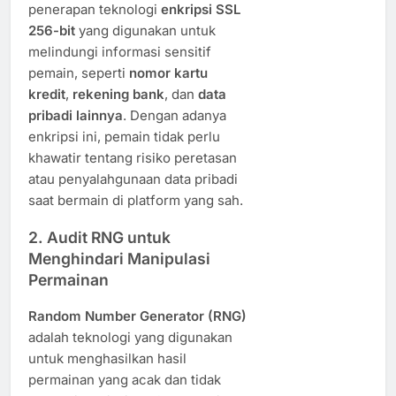
penerapan teknologi
enkripsi SSL
256-bit
yang digunakan untuk
melindungi informasi sensitif
pemain, seperti
nomor kartu
kredit
,
rekening bank
, dan
data
pribadi lainnya
. Dengan adanya
enkripsi ini, pemain tidak perlu
khawatir tentang risiko peretasan
atau penyalahgunaan data pribadi
saat bermain di platform yang sah.
2. Audit RNG untuk
Menghindari Manipulasi
Permainan
Random Number Generator (RNG)
adalah teknologi yang digunakan
untuk menghasilkan hasil
permainan yang acak dan tidak