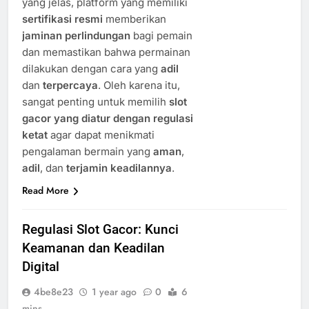
yang jelas, platform yang memiliki
sertifikasi resmi
memberikan
jaminan perlindungan
bagi pemain
dan memastikan bahwa permainan
dilakukan dengan cara yang
adil
dan
terpercaya
. Oleh karena itu,
sangat penting untuk memilih
slot
gacor yang diatur dengan regulasi
ketat
agar dapat menikmati
pengalaman bermain yang
aman
,
adil
, dan
terjamin keadilannya
.
Read More
Regulasi Slot Gacor: Kunci
Keamanan dan Keadilan
Digital
4be8e23
1 year ago
0
6
mins