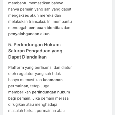
membantu memastikan bahwa
hanya pemain yang sah yang dapat
mengakses akun mereka dan
melakukan transaksi. Ini membantu
mencegah
penipuan identitas
dan
penyalahgunaan akun
.
5. Perlindungan Hukum:
Saluran Pengaduan yang
Dapat Diandalkan
Platform yang berlisensi dan diatur
oleh regulator yang sah tidak
hanya memastikan
keamanan
permainan
, tetapi juga
memberikan
perlindungan hukum
bagi pemain. Jika pemain merasa
dirugikan atau menghadapi
masalah terkait permainan atau