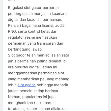
Regulasi slot gacor berperan
penting dalam menjamin keamanan
digital dan keadilan permainan.
Pelajari bagaimana lisensi, audit
RNG, serta kontrol ketat dari
regulator resmi memastikan
permainan yang transparan dan
bertanggung jawab.
Slot gacor telah menjadi salah satu
jenis permainan paling diminati di
era hiburan digital. Istilah ini
menggambarkan permainan slot
yang memberikan peluang menang
lebih
slot gacor
, sehingga menarik
jutaan pemain setiap harinya.
Namun, popularitas ini juga
menghadirkan risiko baru—
terutama jika permainan dilakukan