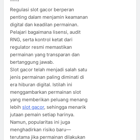
Regulasi slot gacor berperan
penting dalam menjamin keamanan
digital dan keadilan permainan.
Pelajari bagaimana lisensi, audit
RNG, serta kontrol ketat dari
regulator resmi memastikan
permainan yang transparan dan
bertanggung jawab.
Slot gacor telah menjadi salah satu
jenis permainan paling diminati di
era hiburan digital. Istilah ini
menggambarkan permainan slot
yang memberikan peluang menang
lebih
slot gacor
, sehingga menarik
jutaan pemain setiap harinya.
Namun, popularitas ini juga
menghadirkan risiko baru—
terutama jika permainan dilakukan