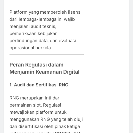
Platform yang memperoleh lisensi
dari lembaga-lembaga ini wajib
menjalani audit teknis,
pemeriksaan kebijakan
perlindungan data, dan evaluasi
operasional berkala.
Peran Regulasi dalam
Menjamin Keamanan Digital
1.
Audit dan Sertifikasi RNG
RNG merupakan inti dari
permainan slot. Regulasi
mewajibkan platform untuk
menggunakan RNG yang telah diuji
dan disertifikasi oleh pihak ketiga