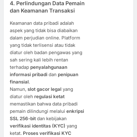
4. Perlindungan Data Pemain
dan Keamanan Transaksi
Keamanan data pribadi adalah
aspek yang tidak bisa diabaikan
dalam perjudian online. Platform
yang tidak terlisensi atau tidak
diatur oleh badan pengawas yang
sah sering kali lebih rentan
terhadap
penyalahgunaan
informasi pribadi
dan
penipuan
finansial
.
Namun,
slot gacor legal
yang
diatur oleh
regulasi ketat
memastikan bahwa data pribadi
pemain dilindungi melalui
enkripsi
SSL 256-bit
dan kebijakan
verifikasi identitas (KYC)
yang
ketat.
Proses verifikasi KYC