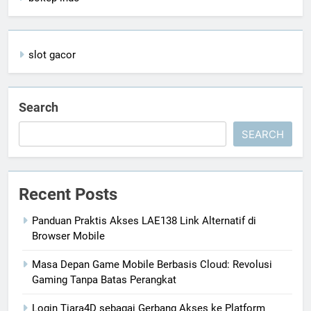
slot gacor
Search
SEARCH
Recent Posts
Panduan Praktis Akses LAE138 Link Alternatif di
Browser Mobile
Masa Depan Game Mobile Berbasis Cloud: Revolusi
Gaming Tanpa Batas Perangkat
Login Tiara4D sebagai Gerbang Akses ke Platform