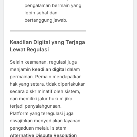
pengalaman bermain yang
lebih sehat dan
bertanggung jawab.
Keadilan Digital yang Terjaga
Lewat Regulasi
Selain keamanan, regulasi juga
menjamin
keadilan digital
dalam
permainan. Pemain mendapatkan
hak yang setara, tidak diperlakukan
secara diskriminatif oleh sistem,
dan memiliki jalur hukum jika
terjadi penyalahgunaan.
Platform yang teregulasi juga
diwajibkan menyediakan layanan
pengaduan melalui sistem
Alternative Dispute Resolution