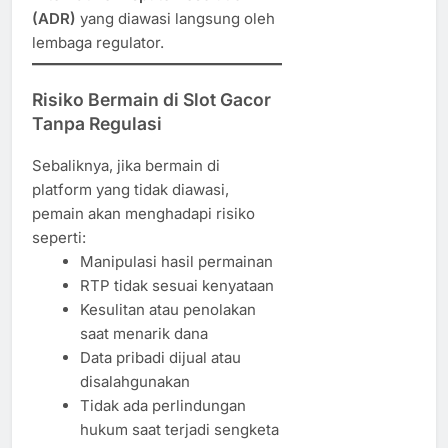
(ADR)
yang diawasi langsung oleh
lembaga regulator.
Risiko Bermain di Slot Gacor
Tanpa Regulasi
Sebaliknya, jika bermain di
platform yang tidak diawasi,
pemain akan menghadapi risiko
seperti:
Manipulasi hasil permainan
RTP tidak sesuai kenyataan
Kesulitan atau penolakan
saat menarik dana
Data pribadi dijual atau
disalahgunakan
Tidak ada perlindungan
hukum saat terjadi sengketa