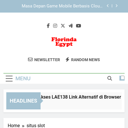
Skip
Login Tiara4D sebagai Gerbang Akses ke
to
Platform Digital Modern
content
Perkembangan Engine Game yang Membuat
Dunia Virtual Semakin Nyata-
Panduan Praktis Akses LAE138 Link Alternatif di
Browser Mobile
Masa Depan Game Mobile Berbasis Cloud:
Revolusi Gaming Tanpa Batas Perangkat
Florinda Egypt
Temukan Produk Kecantikan Berkualitas
Login Tiara4D sebagai Gerbang Akses ke
NEWSLETTER
RANDOM NEWS
Platform Digital Modern
Dari Florinda Egypt.
Perkembangan Engine Game yang Membuat
Dunia Virtual Semakin Nyata-
MENU
nduan Praktis Akses LAE138 Link Alternatif di Browser Mobile
HEADLINES
onths Ago
Home
situs slot