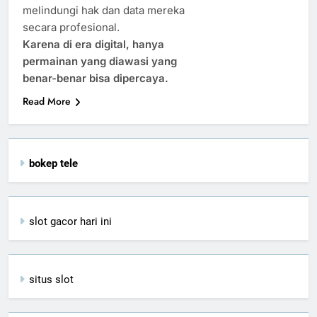
melindungi hak dan data mereka
secara profesional.
Karena di era digital, hanya
permainan yang diawasi yang
benar-benar bisa dipercaya.
Read More
bokep tele
slot gacor hari ini
situs slot