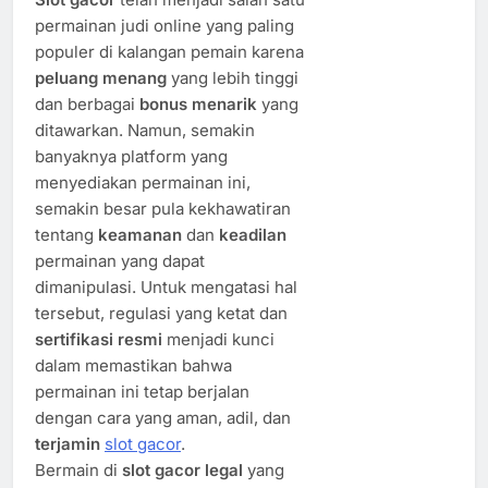
permainan judi online yang paling
populer di kalangan pemain karena
peluang menang
yang lebih tinggi
dan berbagai
bonus menarik
yang
ditawarkan. Namun, semakin
banyaknya platform yang
menyediakan permainan ini,
semakin besar pula kekhawatiran
tentang
keamanan
dan
keadilan
permainan yang dapat
dimanipulasi. Untuk mengatasi hal
tersebut, regulasi yang ketat dan
sertifikasi resmi
menjadi kunci
dalam memastikan bahwa
permainan ini tetap berjalan
dengan cara yang aman, adil, dan
terjamin
slot gacor
.
Bermain di
slot gacor legal
yang