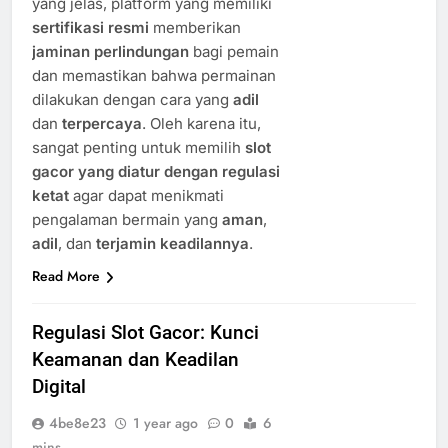
yang jelas, platform yang memiliki
sertifikasi resmi
memberikan
jaminan perlindungan
bagi pemain
dan memastikan bahwa permainan
dilakukan dengan cara yang
adil
dan
terpercaya
. Oleh karena itu,
sangat penting untuk memilih
slot
gacor yang diatur dengan regulasi
ketat
agar dapat menikmati
pengalaman bermain yang
aman
,
adil
, dan
terjamin keadilannya
.
Read More
Regulasi Slot Gacor: Kunci
Keamanan dan Keadilan
Digital
4be8e23
1 year ago
0
6
mins