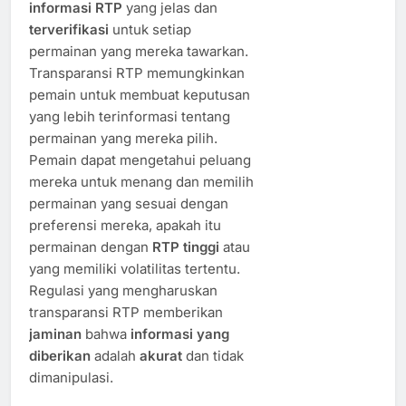
informasi RTP
yang jelas dan
terverifikasi
untuk setiap
permainan yang mereka tawarkan.
Transparansi RTP memungkinkan
pemain untuk membuat keputusan
yang lebih terinformasi tentang
permainan yang mereka pilih.
Pemain dapat mengetahui peluang
mereka untuk menang dan memilih
permainan yang sesuai dengan
preferensi mereka, apakah itu
permainan dengan
RTP tinggi
atau
yang memiliki volatilitas tertentu.
Regulasi yang mengharuskan
transparansi RTP memberikan
jaminan
bahwa
informasi yang
diberikan
adalah
akurat
dan tidak
dimanipulasi.