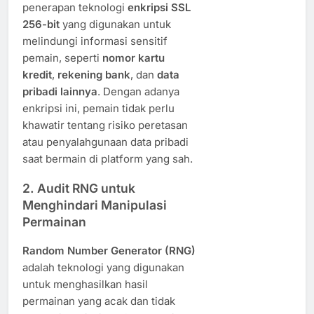
penerapan teknologi
enkripsi SSL
256-bit
yang digunakan untuk
melindungi informasi sensitif
pemain, seperti
nomor kartu
kredit
,
rekening bank
, dan
data
pribadi lainnya
. Dengan adanya
enkripsi ini, pemain tidak perlu
khawatir tentang risiko peretasan
atau penyalahgunaan data pribadi
saat bermain di platform yang sah.
2. Audit RNG untuk
Menghindari Manipulasi
Permainan
Random Number Generator (RNG)
adalah teknologi yang digunakan
untuk menghasilkan hasil
permainan yang acak dan tidak