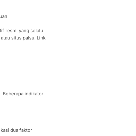
guan
if resmi yang selalu
atau situs palsu. Link
k. Beberapa indikator
kasi dua faktor