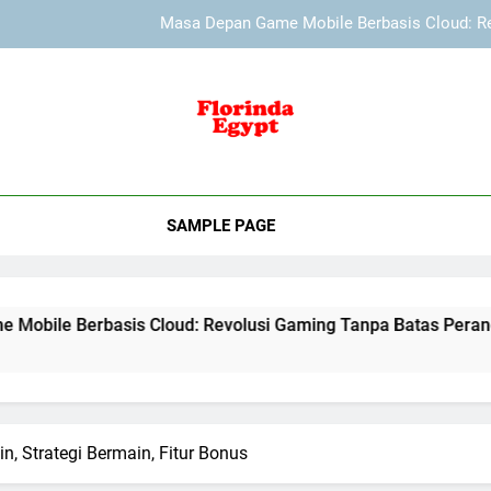
Masa Depan Game Mobile Berbasis Cloud: Re
Login Tiara4D sebagai Ger
Perkembangan Engine Game yang M
rinda Egypt
Panduan Praktis Akses LAE
oduk Kecantikan Berkualitas Dari Florinda Egypt.
Masa Depan Game Mobile Berbasis Cloud: Re
SAMPLE PAGE
Login Tiara4D sebagai Ger
Perkembangan Engine Game yang M
asis Cloud: Revolusi Gaming Tanpa Batas Perangkat
L
5
, Strategi Bermain, Fitur Bonus