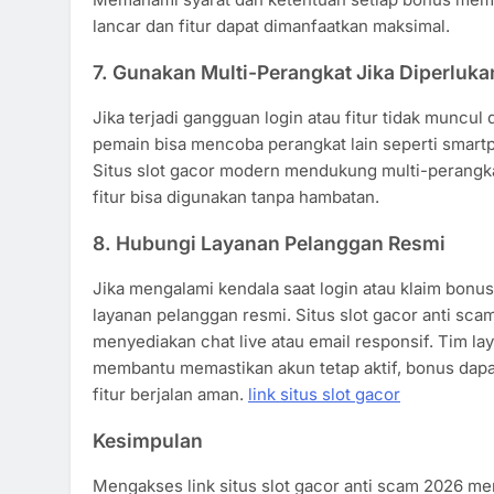
lancar dan fitur dapat dimanfaatkan maksimal.
7. Gunakan Multi-Perangkat Jika Diperluka
Jika terjadi gangguan login atau fitur tidak muncul 
pemain bisa mencoba perangkat lain seperti smartp
Situs slot gacor modern mendukung multi-perangk
fitur bisa digunakan tanpa hambatan.
8. Hubungi Layanan Pelanggan Resmi
Jika mengalami kendala saat login atau klaim bonu
layanan pelanggan resmi. Situs slot gacor anti sca
menyediakan chat live atau email responsif. Tim l
membantu memastikan akun tetap aktif, bonus dapa
fitur berjalan aman.
link situs slot gacor
Kesimpulan
Mengakses link situs slot gacor anti scam 2026 m