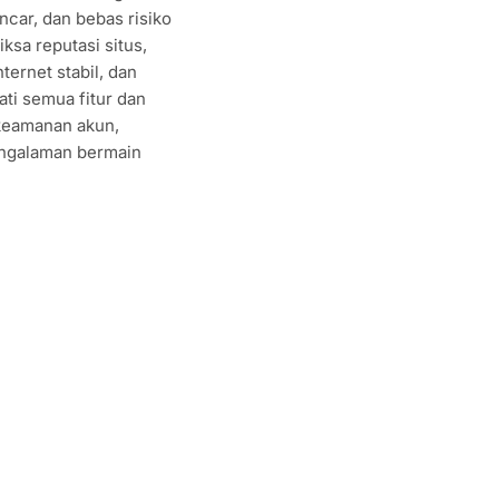
car, dan bebas risiko
sa reputasi situs,
ternet stabil, dan
ti semua fitur dan
keamanan akun,
ngalaman bermain