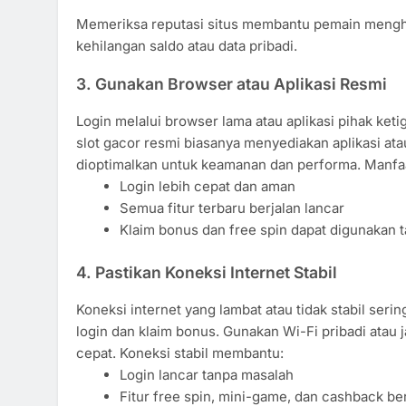
Memeriksa reputasi situs membantu pemain menghi
kehilangan saldo atau data pribadi.
3. Gunakan Browser atau Aplikasi Resmi
Login melalui browser lama atau aplikasi pihak ketig
slot gacor resmi biasanya menyediakan aplikasi at
dioptimalkan untuk keamanan dan performa. Manfa
Login lebih cepat dan aman
Semua fitur terbaru berjalan lancar
Klaim bonus dan free spin dapat digunakan 
4. Pastikan Koneksi Internet Stabil
Koneksi internet yang lambat atau tidak stabil seri
login dan klaim bonus. Gunakan Wi-Fi pribadi atau
cepat. Koneksi stabil membantu:
Login lancar tanpa masalah
Fitur free spin, mini-game, dan cashback be