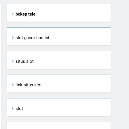
bokep tele
slot gacor hari ini
situs slot
link situs slot
slot