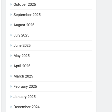
October 2025
September 2025
August 2025
July 2025
June 2025
May 2025
April 2025
March 2025
February 2025
January 2025
December 2024