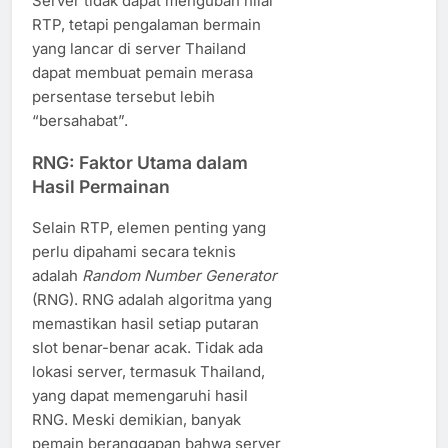
Server tidak dapat mengubah nilai
RTP, tetapi pengalaman bermain
yang lancar di server Thailand
dapat membuat pemain merasa
persentase tersebut lebih
“bersahabat”.
RNG: Faktor Utama dalam
Hasil Permainan
Selain RTP, elemen penting yang
perlu dipahami secara teknis
adalah
Random Number Generator
(RNG). RNG adalah algoritma yang
memastikan hasil setiap putaran
slot benar-benar acak. Tidak ada
lokasi server, termasuk Thailand,
yang dapat memengaruhi hasil
RNG. Meski demikian, banyak
pemain beranggapan bahwa server