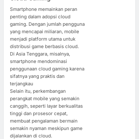
Smartphone memainkan peran
penting dalam adopsi cloud
gaming. Dengan jumlah pengguna
yang mencapai miliaran, mobile
menjadi platform utama untuk
distribusi game berbasis cloud.
Di Asia Tenggara, misalnya,
smartphone mendominasi
penggunaan cloud gaming karena
sifatnya yang praktis dan
terjangkau
Selain itu, perkembangan
perangkat mobile yang semakin
canggih, seperti layar berkualitas
tinggi dan prosesor cepat,
membuat pengalaman bermain
semakin nyaman meskipun game
dijalankan di cloud.