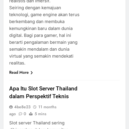
realistis dan imersif.
Seiring dengan kemajuan
teknologi, game engine akan terus
berkembang dan membuka
kemungkinan baru dalam dunia
digital. Bagi para gamer, hal ini
berarti pengalaman bermain yang
semakin mendalam dan dunia
virtual yang semakin mendekati
realitas.
Read More
Apa Itu Slot Server Thailand
dalam Perspektif Teknis
4be8e23
11 months
ago
0
5 mins
Slot server Thailand sering