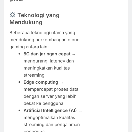
Teknologi yang
Mendukung
Beberapa teknologi utama yang
mendukung perkembangan cloud
gaming antara lain:
5G dan jaringan cepat
→
mengurangi latency dan
meningkatkan kualitas
streaming
Edge computing
→
mempercepat proses data
dengan server yang lebih
dekat ke pengguna
Artificial Intelligence (AI)
→
mengoptimalkan kualitas
streaming dan pengalaman
pengguna