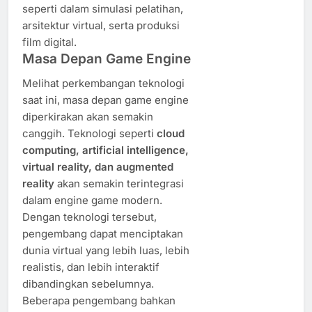
seperti dalam simulasi pelatihan,
arsitektur virtual, serta produksi
film digital.
Masa Depan Game Engine
Melihat perkembangan teknologi
saat ini, masa depan game engine
diperkirakan akan semakin
canggih. Teknologi seperti
cloud
computing, artificial intelligence,
virtual reality, dan augmented
reality
akan semakin terintegrasi
dalam engine game modern.
Dengan teknologi tersebut,
pengembang dapat menciptakan
dunia virtual yang lebih luas, lebih
realistis, dan lebih interaktif
dibandingkan sebelumnya.
Beberapa pengembang bahkan