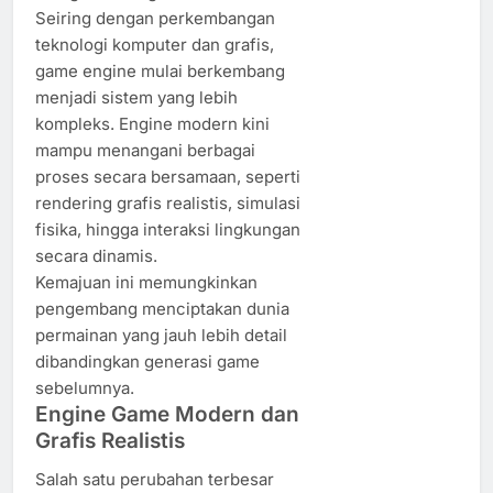
Seiring dengan perkembangan
teknologi komputer dan grafis,
game engine mulai berkembang
menjadi sistem yang lebih
kompleks. Engine modern kini
mampu menangani berbagai
proses secara bersamaan, seperti
rendering grafis realistis, simulasi
fisika, hingga interaksi lingkungan
secara dinamis.
Kemajuan ini memungkinkan
pengembang menciptakan dunia
permainan yang jauh lebih detail
dibandingkan generasi game
sebelumnya.
Engine Game Modern dan
Grafis Realistis
Salah satu perubahan terbesar