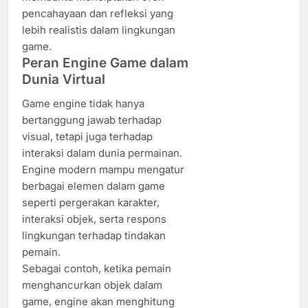
pencahayaan dan refleksi yang
lebih realistis dalam lingkungan
game.
Peran Engine Game dalam
Dunia Virtual
Game engine tidak hanya
bertanggung jawab terhadap
visual, tetapi juga terhadap
interaksi dalam dunia permainan.
Engine modern mampu mengatur
berbagai elemen dalam game
seperti pergerakan karakter,
interaksi objek, serta respons
lingkungan terhadap tindakan
pemain.
Sebagai contoh, ketika pemain
menghancurkan objek dalam
game, engine akan menghitung