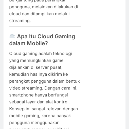
pengguna, melainkan dilakukan di
cloud dan ditampilkan melalui
streaming.
Apa Itu Cloud Gaming
dalam Mobile?
Cloud gaming adalah teknologi
yang memungkinkan game
dijalankan di server pusat,
kemudian hasilnya dikirim ke
perangkat pengguna dalam bentuk
video streaming. Dengan cara ini,
smartphone hanya berfungsi
sebagai layar dan alat kontrol.
Konsep ini sangat relevan dengan
mobile gaming, karena banyak
pengguna menggunakan