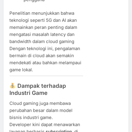
Penelitian menunjukkan bahwa
teknologi seperti 5G dan AI akan
memainkan peran penting dalam
mengatasi masalah latency dan
bandwidth dalam cloud gaming
Dengan teknologi ini, pengalaman
bermain di cloud akan semakin
mendekati atau bahkan melampaui
game lokal.
Dampak terhadap
Industri Game
Cloud gaming juga membawa
perubahan besar dalam model
bisnis industri game.
Developer kini dapat menawarkan
layanan berbasis
subscription
, di