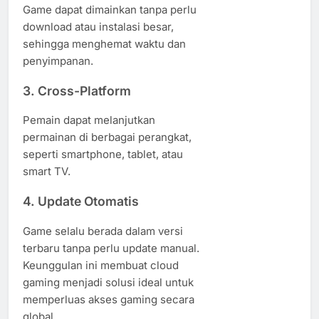
Game dapat dimainkan tanpa perlu
download atau instalasi besar,
sehingga menghemat waktu dan
penyimpanan.
3. Cross-Platform
Pemain dapat melanjutkan
permainan di berbagai perangkat,
seperti smartphone, tablet, atau
smart TV.
4. Update Otomatis
Game selalu berada dalam versi
terbaru tanpa perlu update manual.
Keunggulan ini membuat cloud
gaming menjadi solusi ideal untuk
memperluas akses gaming secara
global.