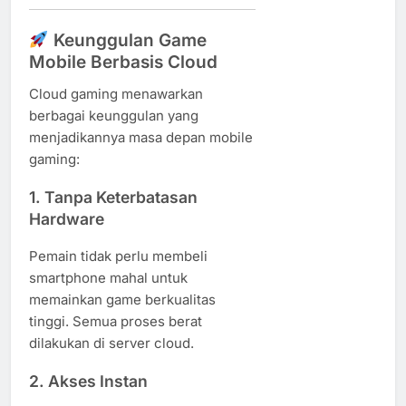
Keunggulan Game
Mobile Berbasis Cloud
Cloud gaming menawarkan
berbagai keunggulan yang
menjadikannya masa depan mobile
gaming:
1. Tanpa Keterbatasan
Hardware
Pemain tidak perlu membeli
smartphone mahal untuk
memainkan game berkualitas
tinggi. Semua proses berat
dilakukan di server cloud.
2. Akses Instan