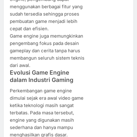
menggunakan berbagai fitur yang
sudah tersedia sehingga proses
pembuatan game menjadi lebih
cepat dan efisien.
Game engine juga memungkinkan
pengembang fokus pada desain
gameplay dan cerita tanpa harus
membangun seluruh sistem teknis
dari awal.
Evolusi Game Engine
dalam Industri Gaming
Perkembangan game engine
dimulai sejak era awal video game
ketika teknologi masih sangat
terbatas. Pada masa tersebut,
engine yang digunakan masih
sederhana dan hanya mampu
menghasilkan grafis dasar.