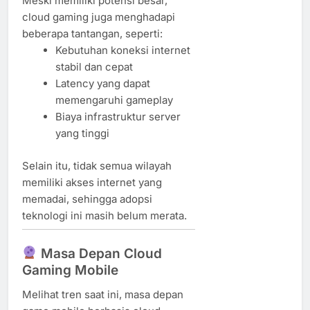
Meski memiliki potensi besar,
cloud gaming juga menghadapi
beberapa tantangan, seperti:
Kebutuhan koneksi internet
stabil dan cepat
Latency yang dapat
memengaruhi gameplay
Biaya infrastruktur server
yang tinggi
Selain itu, tidak semua wilayah
memiliki akses internet yang
memadai, sehingga adopsi
teknologi ini masih belum merata.
Masa Depan Cloud
Gaming Mobile
Melihat tren saat ini, masa depan