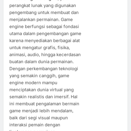
perangkat lunak yang digunakan
pengembang untuk membuat dan
menjalankan permainan. Game
engine berfungsi sebagai fondasi
utama dalam pengembangan game
karena menyediakan berbagai alat
untuk mengatur grafis, fisika,
animasi, audio, hingga kecerdasan
buatan dalam dunia permainan.
Dengan perkembangan teknologi
yang semakin canggih, game
engine modern mampu
menciptakan dunia virtual yang
semakin realistis dan imersif. Hal
ini membuat pengalaman bermain
game menjadi lebih mendalam,
baik dari segi visual maupun
interaksi pemain dengan