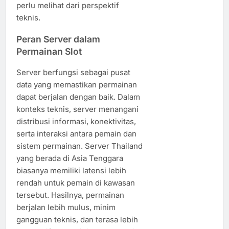
perlu melihat dari perspektif
teknis.
Peran Server dalam
Permainan Slot
Server berfungsi sebagai pusat
data yang memastikan permainan
dapat berjalan dengan baik. Dalam
konteks teknis, server menangani
distribusi informasi, konektivitas,
serta interaksi antara pemain dan
sistem permainan. Server Thailand
yang berada di Asia Tenggara
biasanya memiliki latensi lebih
rendah untuk pemain di kawasan
tersebut. Hasilnya, permainan
berjalan lebih mulus, minim
gangguan teknis, dan terasa lebih