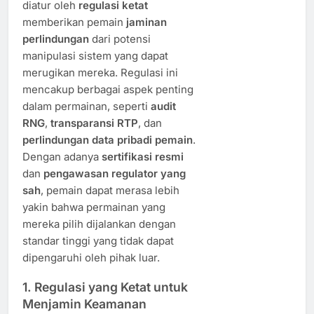
diatur oleh
regulasi ketat
memberikan pemain
jaminan
perlindungan
dari potensi
manipulasi sistem yang dapat
merugikan mereka. Regulasi ini
mencakup berbagai aspek penting
dalam permainan, seperti
audit
RNG
,
transparansi RTP
, dan
perlindungan data pribadi pemain
.
Dengan adanya
sertifikasi resmi
dan
pengawasan regulator yang
sah
, pemain dapat merasa lebih
yakin bahwa permainan yang
mereka pilih dijalankan dengan
standar tinggi yang tidak dapat
dipengaruhi oleh pihak luar.
1. Regulasi yang Ketat untuk
Menjamin Keamanan