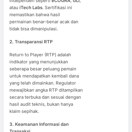
independen seperti
eCOGRA
,
GLI
,
atau
iTech Labs
. Sertifikasi ini
memastikan bahwa hasil
permainan benar-benar acak dan
tidak bisa dimanipulasi.
2.
Transparansi RTP
Return to Player (RTP) adalah
indikator yang menunjukkan
seberapa besar peluang pemain
untuk mendapatkan kembali dana
yang telah dimainkan. Regulator
mewajibkan angka RTP ditampilkan
secara terbuka dan sesuai dengan
hasil audit teknis, bukan hanya
klaim sepihak.
3.
Keamanan Informasi dan
Transaksi