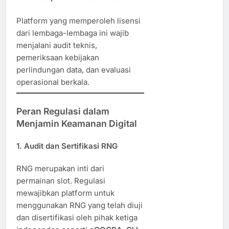
Platform yang memperoleh lisensi
dari lembaga-lembaga ini wajib
menjalani audit teknis,
pemeriksaan kebijakan
perlindungan data, dan evaluasi
operasional berkala.
Peran Regulasi dalam
Menjamin Keamanan Digital
1.
Audit dan Sertifikasi RNG
RNG merupakan inti dari
permainan slot. Regulasi
mewajibkan platform untuk
menggunakan RNG yang telah diuji
dan disertifikasi oleh pihak ketiga