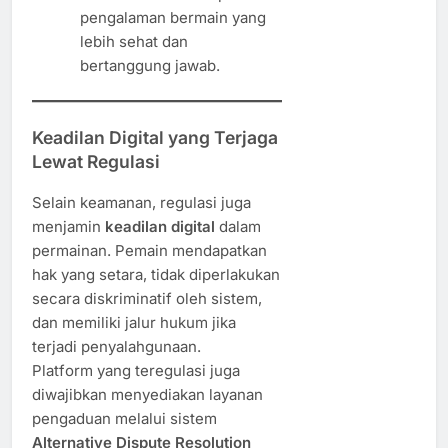
pengalaman bermain yang
lebih sehat dan
bertanggung jawab.
Keadilan Digital yang Terjaga
Lewat Regulasi
Selain keamanan, regulasi juga
menjamin
keadilan digital
dalam
permainan. Pemain mendapatkan
hak yang setara, tidak diperlakukan
secara diskriminatif oleh sistem,
dan memiliki jalur hukum jika
terjadi penyalahgunaan.
Platform yang teregulasi juga
diwajibkan menyediakan layanan
pengaduan melalui sistem
Alternative Dispute Resolution