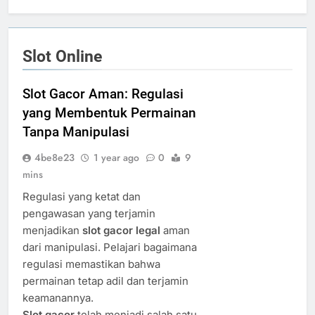
Slot Online
Slot Gacor Aman: Regulasi
yang Membentuk Permainan
Tanpa Manipulasi
4be8e23
1 year ago
0
9
mins
Regulasi yang ketat dan
pengawasan yang terjamin
menjadikan
slot gacor legal
aman
dari manipulasi. Pelajari bagaimana
regulasi memastikan bahwa
permainan tetap adil dan terjamin
keamanannya.
Slot gacor
telah menjadi salah satu