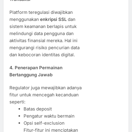
Platform teregulasi diwajibkan
menggunakan
enkripsi SSL
dan
sistem keamanan berlapis untuk
melindungi data pengguna dan
aktivitas finansial mereka. Hal ini
mengurangi risiko pencurian data
dan kebocoran identitas digital.
4.
Penerapan Permainan
Bertanggung Jawab
Regulator juga mewajibkan adanya
fitur untuk mencegah kecanduan
seperti:
Batas deposit
Pengatur waktu bermain
Opsi self-exclusion
Fitur-fitur ini menciptakan