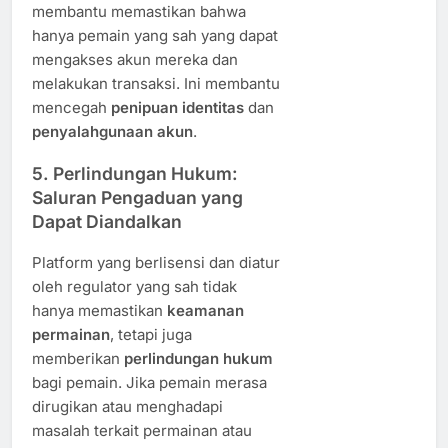
membantu memastikan bahwa
hanya pemain yang sah yang dapat
mengakses akun mereka dan
melakukan transaksi. Ini membantu
mencegah
penipuan identitas
dan
penyalahgunaan akun
.
5. Perlindungan Hukum:
Saluran Pengaduan yang
Dapat Diandalkan
Platform yang berlisensi dan diatur
oleh regulator yang sah tidak
hanya memastikan
keamanan
permainan
, tetapi juga
memberikan
perlindungan hukum
bagi pemain. Jika pemain merasa
dirugikan atau menghadapi
masalah terkait permainan atau