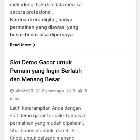
melindungi hak dan data mereka
secara profesional.
Karena di era digital, hanya
permainan yang diawasi yang
benar-benar bisa dipercaya.
Read More
Slot Demo Gacor untuk
Pemain yang Ingin Berlatih
dan Menang Besar
4be8e23
2 years ago
0
5
mins
Latih keterampilan Anda dengan
slot demo gacor terbaik! Temukan
permainan yang mudah dipahami,
fitur bonus menarik, dan RTP
tinggi untuk peluang menang