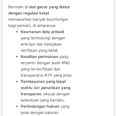
Bermain di
slot gacor yang diatur
dengan regulasi ketat
menawarkan banyak keuntungan
bagi pemain, di antaranya:
Keamanan data pribadi
yang terlindungi dengan
enkripsi dan kebijakan
verifikasi yang ketat.
Keadilan permainan
yang
terjamin dengan audit RNG
yang terverifikasi dan
transparansi RTP yang jelas.
Pembayaran yang tepat
waktu
dan
penarikan yang
transparan
, sesuai dengan
ketentuan yang berlaku.
Perlindungan hukum
yang
jelas dengan saluran