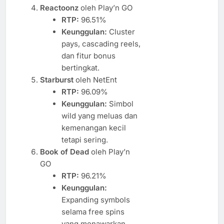
Reactoonz
oleh Play’n GO
RTP:
96.51%
Keunggulan:
Cluster
pays, cascading reels,
dan fitur bonus
bertingkat.
Starburst
oleh NetEnt
RTP:
96.09%
Keunggulan:
Simbol
wild yang meluas dan
kemenangan kecil
tetapi sering.
Book of Dead
oleh Play’n
GO
RTP:
96.21%
Keunggulan:
Expanding symbols
selama free spins
yang menawarkan