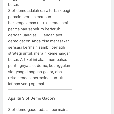
besar.
Slot demo adalah cara terbaik bagi
pemain pemula maupun
berpengalaman untuk memahami
permainan sebelum bertaruh
dengan uang asli. Dengan slot
demo gacor, Anda bisa merasakan
sensasi bermain sambil berlatih
strategi untuk meraih kemenangan
besar. Artikel ini akan membahas
pentingnya slot demo, keunggulan
slot yang dianggap gacor, dan
rekomendasi permainan untuk
latihan yang optimal.
Apa Itu Slot Demo Gacor?
Slot demo gacor adalah permainan