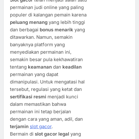
permainan judi online yang paling
populer di kalangan pemain karena
peluang menang
yang lebih tinggi
dan berbagai
bonus menarik
yang
ditawarkan. Namun, semakin
banyaknya platform yang
menyediakan permainan ini,
semakin besar pula kekhawatiran
tentang
keamanan
dan
keadilan
permainan yang dapat
dimanipulasi. Untuk mengatasi hal
tersebut, regulasi yang ketat dan
sertifikasi resmi
menjadi kunci
dalam memastikan bahwa
permainan ini tetap berjalan
dengan cara yang aman, adil, dan
terjamin
slot gacor
.
Bermain di
slot gacor legal
yang