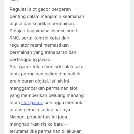
Regulasi slot gacor berperan
penting dalam menjamin keamanan
digital dan keadilan permainan.
Pelajari bagaimana lisensi, audit
RNG, serta kontrol ketat dari
regulator resmi memastikan
permainan yang transparan dan
bertanggung jawab.
Slot gacor telah menjadi salah satu
jenis permainan paling diminati di
era hiburan digital. Istilah ini
menggambarkan permainan slot
yang memberikan peluang menang
lebih
slot gacor
, sehingga menarik
jutaan pemain setiap harinya.
Namun, popularitas ini juga
menghadirkan risiko baru—
terutama jika permainan dilakukan