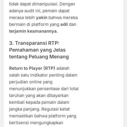
tidak dapat dimanipulasi. Dengan
adanya audit ini, pemain dapat
merasa lebih
yakin
bahwa mereka
bermain di platform yang
adil
dan
terjamin keamanannya
.
3. Transparansi RTP:
Pemahaman yang Jelas
tentang Peluang Menang
Return to Player (RTP)
adalah
salah satu indikator penting dalam
perjudian online yang
menunjukkan persentase dari total
taruhan yang akan dibayarkan
kembali kepada pemain dalam
jangka panjang. Regulasi ketat
memastikan bahwa platform yang
berlisensi mengungkapkan