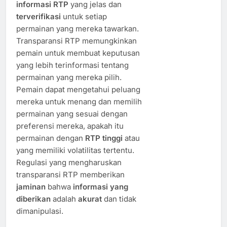
informasi RTP
yang jelas dan
terverifikasi
untuk setiap
permainan yang mereka tawarkan.
Transparansi RTP memungkinkan
pemain untuk membuat keputusan
yang lebih terinformasi tentang
permainan yang mereka pilih.
Pemain dapat mengetahui peluang
mereka untuk menang dan memilih
permainan yang sesuai dengan
preferensi mereka, apakah itu
permainan dengan
RTP tinggi
atau
yang memiliki volatilitas tertentu.
Regulasi yang mengharuskan
transparansi RTP memberikan
jaminan
bahwa
informasi yang
diberikan
adalah
akurat
dan tidak
dimanipulasi.