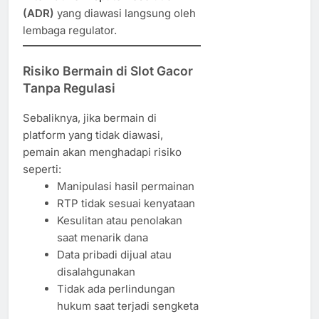
(ADR)
yang diawasi langsung oleh
lembaga regulator.
Risiko Bermain di Slot Gacor
Tanpa Regulasi
Sebaliknya, jika bermain di
platform yang tidak diawasi,
pemain akan menghadapi risiko
seperti:
Manipulasi hasil permainan
RTP tidak sesuai kenyataan
Kesulitan atau penolakan
saat menarik dana
Data pribadi dijual atau
disalahgunakan
Tidak ada perlindungan
hukum saat terjadi sengketa