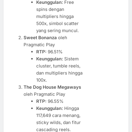
Keunggulan:
Free
spins dengan
multipliers hingga
500x, simbol scatter
yang sering muncul.
Sweet Bonanza
oleh
Pragmatic Play
RTP:
96.51%
Keunggulan:
Sistem
cluster, tumble reels,
dan multipliers hingga
100x.
The Dog House Megaways
oleh Pragmatic Play
RTP:
96.55%
Keunggulan:
Hingga
117,649 cara menang,
sticky wilds, dan fitur
cascading reels.