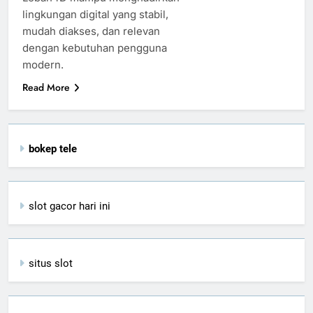
lingkungan digital yang stabil,
mudah diakses, dan relevan
dengan kebutuhan pengguna
modern.
Read More
bokep tele
slot gacor hari ini
situs slot