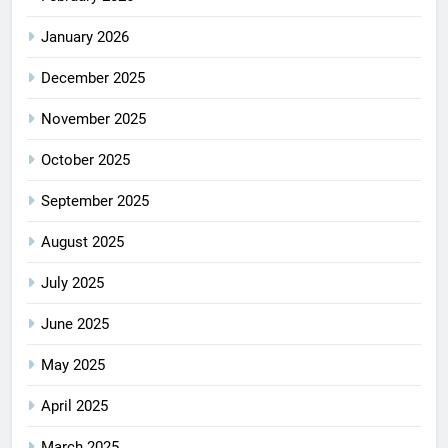
January 2026
December 2025
November 2025
October 2025
September 2025
August 2025
July 2025
June 2025
May 2025
April 2025
March 2025