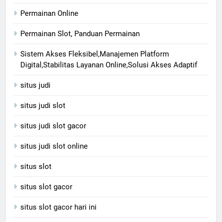
Permainan Online
Permainan Slot, Panduan Permainan
Sistem Akses Fleksibel,Manajemen Platform
Digital,Stabilitas Layanan Online,Solusi Akses Adaptif
situs judi
situs judi slot
situs judi slot gacor
situs judi slot online
situs slot
situs slot gacor
situs slot gacor hari ini