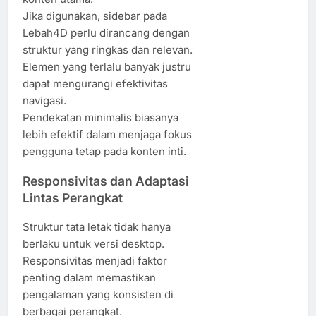
Jika digunakan, sidebar pada
Lebah4D perlu dirancang dengan
struktur yang ringkas dan relevan.
Elemen yang terlalu banyak justru
dapat mengurangi efektivitas
navigasi.
Pendekatan minimalis biasanya
lebih efektif dalam menjaga fokus
pengguna tetap pada konten inti.
Responsivitas dan Adaptasi
Lintas Perangkat
Struktur tata letak tidak hanya
berlaku untuk versi desktop.
Responsivitas menjadi faktor
penting dalam memastikan
pengalaman yang konsisten di
berbagai perangkat.