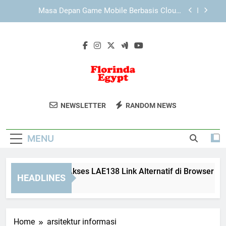
Skip
Login Tiara4D sebagai Gerbang Akses ke
to
Platform Digital Modern
content
Perkembangan Engine Game yang Membuat
Dunia Virtual Semakin Nyata-
Panduan Praktis Akses LAE138 Link Alternatif di
Browser Mobile
Masa Depan Game Mobile Berbasis Cloud:
Revolusi Gaming Tanpa Batas Perangkat
Florinda Egypt
Temukan Produk Kecantikan Berkualitas
Login Tiara4D sebagai Gerbang Akses ke
NEWSLETTER
RANDOM NEWS
Platform Digital Modern
Dari Florinda Egypt.
Perkembangan Engine Game yang Membuat
Dunia Virtual Semakin Nyata-
MENU
nduan Praktis Akses LAE138 Link Alternatif di Browser Mobil
HEADLINES
Months Ago
Home
arsitektur informasi