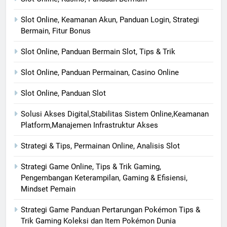
Slot Online, Keamanan Akun, Panduan Login, Strategi
Bermain, Fitur Bonus
Slot Online, Panduan Bermain Slot, Tips & Trik
Slot Online, Panduan Permainan, Casino Online
Slot Online, Panduan Slot
Solusi Akses Digital,Stabilitas Sistem Online,Keamanan
Platform,Manajemen Infrastruktur Akses
Strategi & Tips, Permainan Online, Analisis Slot
Strategi Game Online, Tips & Trik Gaming,
Pengembangan Keterampilan, Gaming & Efisiensi,
Mindset Pemain
Strategi Game Panduan Pertarungan Pokémon Tips &
Trik Gaming Koleksi dan Item Pokémon Dunia