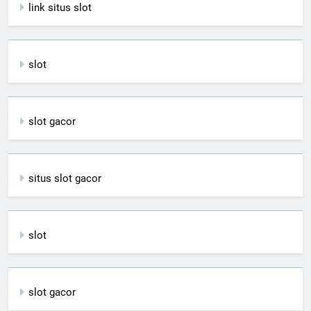
link situs slot
slot
slot gacor
situs slot gacor
slot
slot gacor