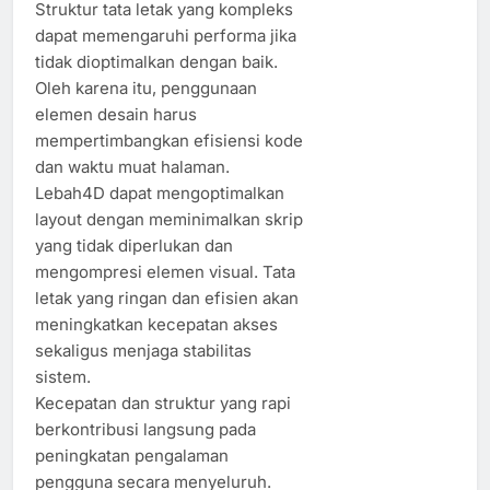
Struktur tata letak yang kompleks
dapat memengaruhi performa jika
tidak dioptimalkan dengan baik.
Oleh karena itu, penggunaan
elemen desain harus
mempertimbangkan efisiensi kode
dan waktu muat halaman.
Lebah4D dapat mengoptimalkan
layout dengan meminimalkan skrip
yang tidak diperlukan dan
mengompresi elemen visual. Tata
letak yang ringan dan efisien akan
meningkatkan kecepatan akses
sekaligus menjaga stabilitas
sistem.
Kecepatan dan struktur yang rapi
berkontribusi langsung pada
peningkatan pengalaman
pengguna secara menyeluruh.