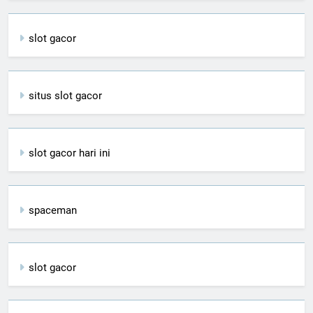
slot gacor
situs slot gacor
slot gacor hari ini
spaceman
slot gacor