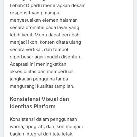
Lebah4D perlu menerapkan desain
responsif yang mampu
menyesuaikan elemen halaman
secara otomatis pada layar yang
lebih kecil. Menu dapat berubah
menjadi ikon, konten ditata ulang
secara vertikal, dan tombol
diperbesar agar mudah disentuh.
Adaptasi ini meningkatkan
aksesibilitas dan memperluas
jangkauan pengguna tanpa
mengurangi kualitas tampilan.
Konsistensi Visual dan
Identitas Platform
Konsistensi dalam penggunaan
warna, tipografi, dan ikon menjadi
bagian integral dari tata letak.