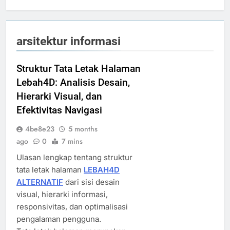
arsitektur informasi
Struktur Tata Letak Halaman
Lebah4D: Analisis Desain,
Hierarki Visual, dan
Efektivitas Navigasi
4be8e23
5 months
ago
0
7 mins
Ulasan lengkap tentang struktur
tata letak halaman
LEBAH4D
ALTERNATIF
dari sisi desain
visual, hierarki informasi,
responsivitas, dan optimalisasi
pengalaman pengguna.