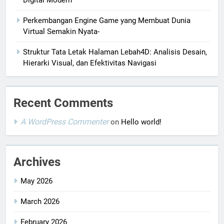
Perkembangan Engine Game yang Membuat Dunia
Virtual Semakin Nyata-
Struktur Tata Letak Halaman Lebah4D: Analisis Desain,
Hierarki Visual, dan Efektivitas Navigasi
Recent Comments
A WordPress Commenter
on
Hello world!
Archives
May 2026
March 2026
February 2026