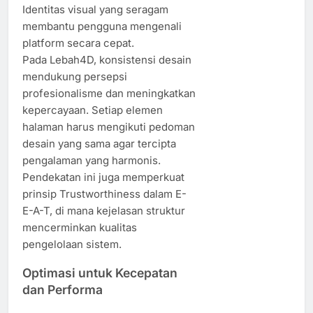
Identitas visual yang seragam
membantu pengguna mengenali
platform secara cepat.
Pada Lebah4D, konsistensi desain
mendukung persepsi
profesionalisme dan meningkatkan
kepercayaan. Setiap elemen
halaman harus mengikuti pedoman
desain yang sama agar tercipta
pengalaman yang harmonis.
Pendekatan ini juga memperkuat
prinsip Trustworthiness dalam E-
E-A-T, di mana kejelasan struktur
mencerminkan kualitas
pengelolaan sistem.
Optimasi untuk Kecepatan
dan Performa