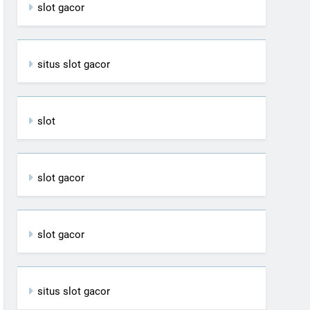
slot gacor
situs slot gacor
slot
slot gacor
slot gacor
situs slot gacor