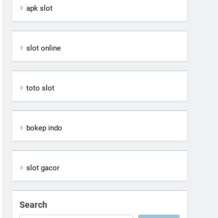
apk slot
slot online
toto slot
bokep indo
slot gacor
Search