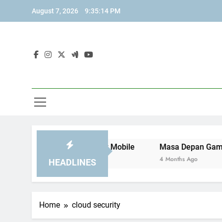
Skip
August 7, 2026
9:35:15 PM
to
content
Flo
Temukan Pr
ernatif di Browser Mobile
Masa Depan Game Mobile Berb
4 Months Ago
HEADLINES
Home
cloud security