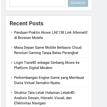
SEARCH
Recent Posts
Panduan Praktis Akses LAE138 Link Alternatif
di Browser Mobile
Masa Depan Game Mobile Berbasis Cloud:
Revolusi Gaming Tanpa Batas Perangkat
Login Tiara4D sebagai Gerbang Akses ke
Platform Digital Modern
Perkembangan Engine Game yang Membuat
Dunia Virtual Semakin Nyata-
Struktur Tata Letak Halaman Lebah4D:
Analisis Desain, Hierarki Visual, dan
Efektivitas Navigasi