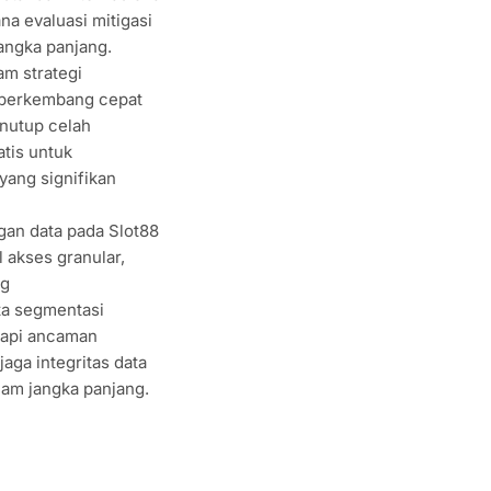
na evaluasi mitigasi
angka panjang.
am strategi
 berkembang cepat
enutup celah
tis untuk
ang signifikan
gan data pada Slot88
 akses granular,
ng
rta segmentasi
dapi ancaman
aga integritas data
am jangka panjang.