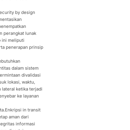
ecurity by design
mentasikan
 menempatkan
n perangkat lunak
ini meliputi
rta penerapan prinsip
embutuhkan
ntitas dalam sistem
ermintaan divalidasi
suk lokasi, waktu,
lateral ketika terjadi
menyebar ke layanan
.Enkripsi in transit
etap aman dari
egritas informasi