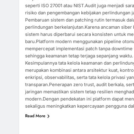
seperti ISO 27001 atau NIST.Audit juga menjadi sara
risiko dan pengembangan kebijakan perlindungan j
Pembaruan sistem dan patching rutin termasuk dal
perlindungan berkelanjutan.Karena ancaman siber
sistem harus diperbarui secara konsisten untuk m
baru.Platform modern menggunakan pipeline otoma
mempercepat implementasi patch tanpa downtime y
sehingga keamanan tetap terjaga sepanjang waktu.
Kesimpulannya tata kelola keamanan dan perlindun
merupakan kombinasi antara arsitektur kuat, kontrol
enkripsi, observabilitas, serta tata kelola privasi ya
transparan.Penerapan zero trust, audit berkala, se
jaringan memastikan sistem tetap resilien mengha
modern.Dengan pendekatan ini platform dapat menj
sekaligus meningkatkan kepercayaan pengguna dal
Read More