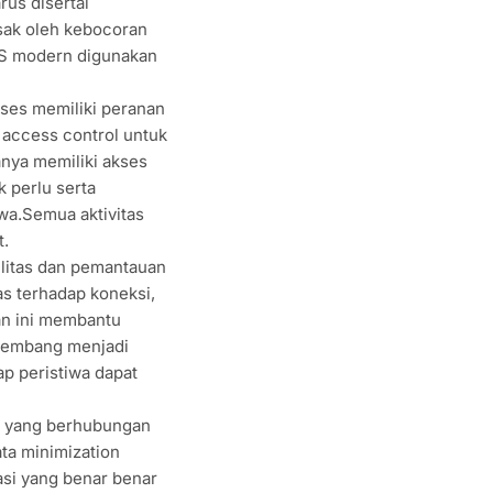
rus disertai
sak oleh kebocoran
TLS modern digunakan
akses memiliki peranan
 access control untuk
nya memiliki akses
 perlu serta
a.Semua aktivitas
t.
bilitas dan pemantauan
as terhadap koneksi,
uan ini membantu
kembang menjadi
ap peristiwa dapat
la yang berhubungan
ta minimization
si yang benar benar