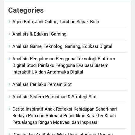
Categories
Agen Bola, Judi Online, Taruhan Sepak Bola
Analisis & Edukasi Gaming
Analisis Game, Teknologi Gaming, Edukasi Digital
Analisis Pengalaman Pengguna Teknologi Platform
Digital Studi Perilaku Pengguna Evaluasi Sistem
Interaktif UX dan Antarmuka Digital
Analisis Perilaku Pemain Slot
Analisis Sistem Permainan & Strategi Slot
Cerita Inspiratif Anak Refleksi Kehidupan Sehari-hari
Budaya Pop dan Animasi Pendidikan Karakter Kisah
Petualangan Ringan Motivasi dan Inspirasi
Desain dan Arsitektur Web, User Interface Modern,