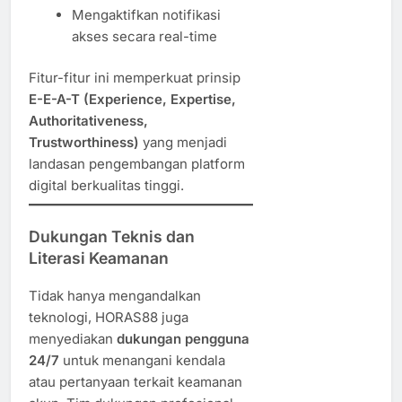
Mengaktifkan notifikasi
akses secara real-time
Fitur-fitur ini memperkuat prinsip
E-E-A-T (Experience, Expertise,
Authoritativeness,
Trustworthiness)
yang menjadi
landasan pengembangan platform
digital berkualitas tinggi.
Dukungan Teknis dan
Literasi Keamanan
Tidak hanya mengandalkan
teknologi, HORAS88 juga
menyediakan
dukungan pengguna
24/7
untuk menangani kendala
atau pertanyaan terkait keamanan