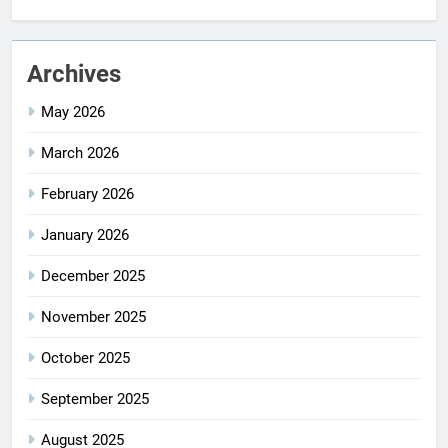
Archives
May 2026
March 2026
February 2026
January 2026
December 2025
November 2025
October 2025
September 2025
August 2025