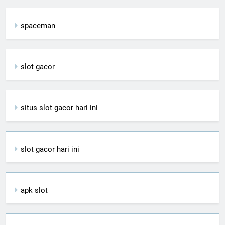
spaceman
slot gacor
situs slot gacor hari ini
slot gacor hari ini
apk slot