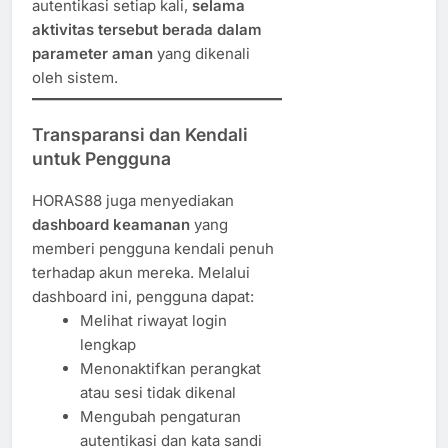
autentikasi setiap kali,
selama
aktivitas tersebut berada dalam
parameter aman
yang dikenali
oleh sistem.
Transparansi dan Kendali
untuk Pengguna
HORAS88 juga menyediakan
dashboard keamanan
yang
memberi pengguna kendali penuh
terhadap akun mereka. Melalui
dashboard ini, pengguna dapat:
Melihat riwayat login
lengkap
Menonaktifkan perangkat
atau sesi tidak dikenal
Mengubah pengaturan
autentikasi dan kata sandi