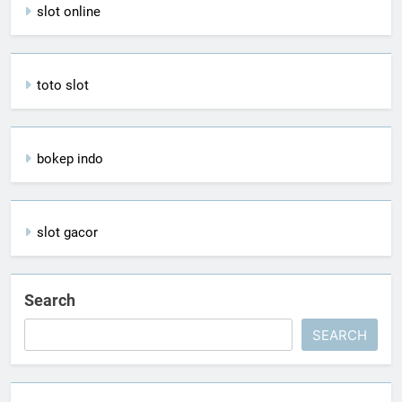
slot online
toto slot
bokep indo
slot gacor
Search
SEARCH