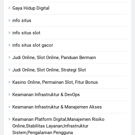
Gaya Hidup Digital
info situs
info situs slot
info situs slot gacor
Judi Online, Slot Online, Panduan Bermain
Judi Online, Slot Online, Strategi Slot
Kasino Online, Permainan Slot, Fitur Bonus
Keamanan Infrastruktur & DevOps
Keamanan Infrastruktur & Manajemen Akses
Keamanan Platform Digital,Manajemen Risiko
Online,Stabilitas Layanan,Infrastruktur
Sistem,Pengalaman Pengguna