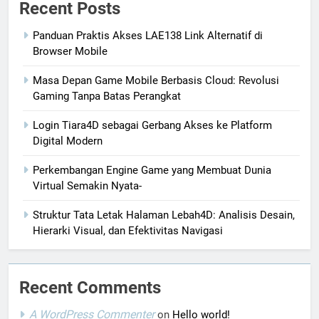
Recent Posts
Panduan Praktis Akses LAE138 Link Alternatif di
Browser Mobile
Masa Depan Game Mobile Berbasis Cloud: Revolusi
Gaming Tanpa Batas Perangkat
Login Tiara4D sebagai Gerbang Akses ke Platform
Digital Modern
Perkembangan Engine Game yang Membuat Dunia
Virtual Semakin Nyata-
Struktur Tata Letak Halaman Lebah4D: Analisis Desain,
Hierarki Visual, dan Efektivitas Navigasi
Recent Comments
A WordPress Commenter
on
Hello world!