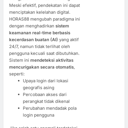
Meski efektif, pendekatan ini dapat
menciptakan kelelahan digital.
HORAS88 mengubah paradigma ini
dengan menghadirkan
sistem
keamanan real-time berbasis
kecerdasan buatan (AI)
yang aktif
24/7, namun tidak terlihat oleh
pengguna kecuali saat dibutuhkan.
Sistem ini
mendeteksi aktivitas
mencurigakan secara otomatis
,
seperti:
Upaya login dari lokasi
geografis asing
Percobaan akses dari
perangkat tidak dikenal
Perubahan mendadak pola
login pengguna