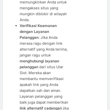
memungkinkan Anda untuk
mengakses situs yang
mungkin diblokir di wilayah
Anda.
Verifikasi Keamanan
dengan Layanan
Pelanggan
: Jika Anda
merasa ragu dengan link
alternatif yang Anda terima,
jangan ragu untuk
menghubungi layanan
pelanggan
dari situs Ular
Slot. Mereka akan
membantu memverifikasi
apakah link yang Anda
dapatkan sah dan aman.
Layanan pelanggan yang
baik juga dapat memberikan
link alternatif cadangan
jika