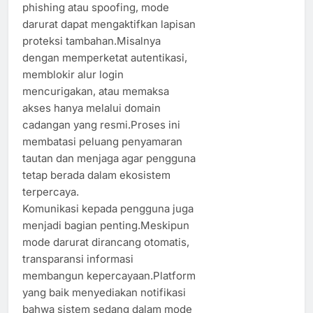
phishing atau spoofing, mode
darurat dapat mengaktifkan lapisan
proteksi tambahan.Misalnya
dengan memperketat autentikasi,
memblokir alur login
mencurigakan, atau memaksa
akses hanya melalui domain
cadangan yang resmi.Proses ini
membatasi peluang penyamaran
tautan dan menjaga agar pengguna
tetap berada dalam ekosistem
terpercaya.
Komunikasi kepada pengguna juga
menjadi bagian penting.Meskipun
mode darurat dirancang otomatis,
transparansi informasi
membangun kepercayaan.Platform
yang baik menyediakan notifikasi
bahwa sistem sedang dalam mode