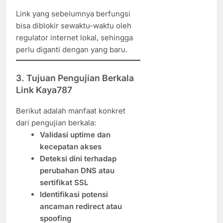
Link yang sebelumnya berfungsi
bisa diblokir sewaktu-waktu oleh
regulator internet lokal, sehingga
perlu diganti dengan yang baru.
3. Tujuan Pengujian Berkala
Link Kaya787
Berikut adalah manfaat konkret
dari pengujian berkala:
Validasi uptime dan
kecepatan akses
Deteksi dini terhadap
perubahan DNS atau
sertifikat SSL
Identifikasi potensi
ancaman redirect atau
spoofing