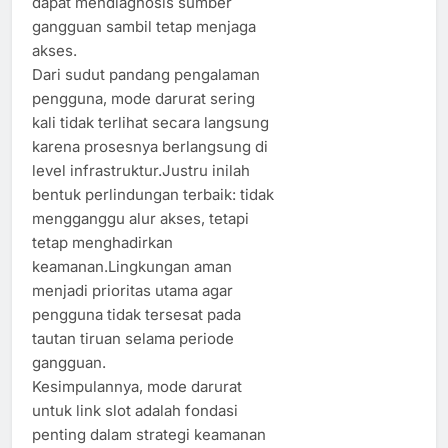
dapat mendiagnosis sumber
gangguan sambil tetap menjaga
akses.
Dari sudut pandang pengalaman
pengguna, mode darurat sering
kali tidak terlihat secara langsung
karena prosesnya berlangsung di
level infrastruktur.Justru inilah
bentuk perlindungan terbaik: tidak
mengganggu alur akses, tetapi
tetap menghadirkan
keamanan.Lingkungan aman
menjadi prioritas utama agar
pengguna tidak tersesat pada
tautan tiruan selama periode
gangguan.
Kesimpulannya, mode darurat
untuk link slot adalah fondasi
penting dalam strategi keamanan