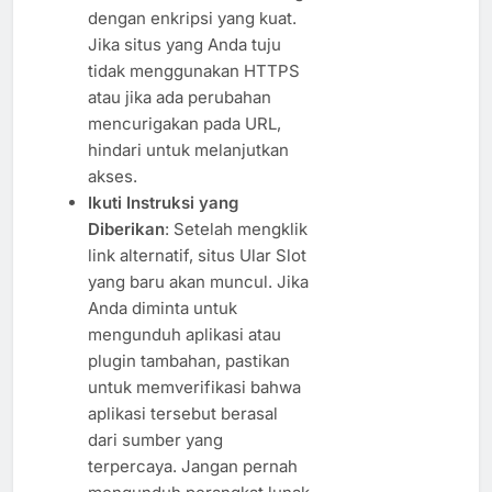
dengan enkripsi yang kuat.
Jika situs yang Anda tuju
tidak menggunakan HTTPS
atau jika ada perubahan
mencurigakan pada URL,
hindari untuk melanjutkan
akses.
Ikuti Instruksi yang
Diberikan
: Setelah mengklik
link alternatif, situs Ular Slot
yang baru akan muncul. Jika
Anda diminta untuk
mengunduh aplikasi atau
plugin tambahan, pastikan
untuk memverifikasi bahwa
aplikasi tersebut berasal
dari sumber yang
terpercaya. Jangan pernah