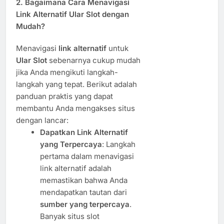
2.
Bagaimana Cara Menavigasi
Link Alternatif Ular Slot dengan
Mudah?
Menavigasi
link alternatif
untuk
Ular Slot
sebenarnya cukup mudah
jika Anda mengikuti langkah-
langkah yang tepat. Berikut adalah
panduan praktis yang dapat
membantu Anda mengakses situs
dengan lancar:
Dapatkan Link Alternatif
yang Terpercaya
: Langkah
pertama dalam menavigasi
link alternatif adalah
memastikan bahwa Anda
mendapatkan tautan dari
sumber yang terpercaya
.
Banyak situs slot