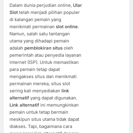
Dalam dunia perjudian online,
Ular
Slot
telah menjadi pilihan populer
di kalangan pemain yang
menikmati permainan
slot online
.
Namun, salah satu tantangan
utama yang dihadapi pemain
adalah
pemblokiran situs
oleh
pemerintah atau penyedia layanan
internet (ISP). Untuk memastikan
para pemain tetap dapat
mengakses situs dan menikmati
permainan mereka, situs slot
sering kali menyediakan
link
alternatif
yang dapat digunakan.
Link alternatif
ini memungkinkan
pemain untuk tetap bermain
meskipun situs utama tidak dapat
diakses. Tapi, bagaimana cara