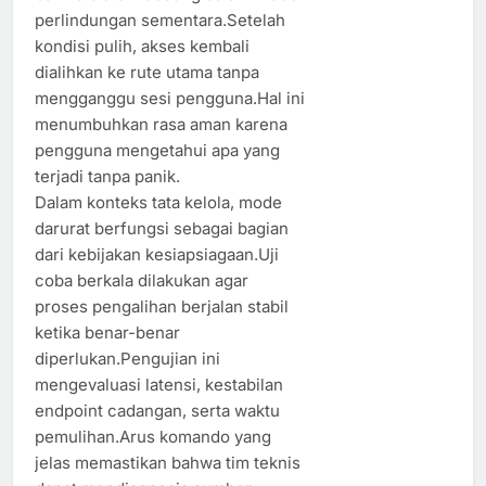
perlindungan sementara.Setelah
kondisi pulih, akses kembali
dialihkan ke rute utama tanpa
mengganggu sesi pengguna.Hal ini
menumbuhkan rasa aman karena
pengguna mengetahui apa yang
terjadi tanpa panik.
Dalam konteks tata kelola, mode
darurat berfungsi sebagai bagian
dari kebijakan kesiapsiagaan.Uji
coba berkala dilakukan agar
proses pengalihan berjalan stabil
ketika benar-benar
diperlukan.Pengujian ini
mengevaluasi latensi, kestabilan
endpoint cadangan, serta waktu
pemulihan.Arus komando yang
jelas memastikan bahwa tim teknis