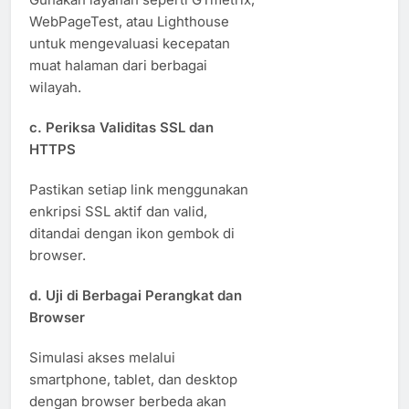
WebPageTest, atau Lighthouse
untuk mengevaluasi kecepatan
muat halaman dari berbagai
wilayah.
c.
Periksa Validitas SSL dan
HTTPS
Pastikan setiap link menggunakan
enkripsi SSL aktif dan valid,
ditandai dengan ikon gembok di
browser.
d.
Uji di Berbagai Perangkat dan
Browser
Simulasi akses melalui
smartphone, tablet, dan desktop
dengan browser berbeda akan