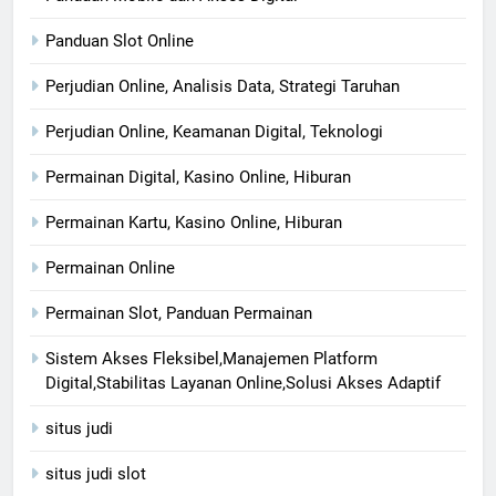
Panduan Slot Online
Perjudian Online, Analisis Data, Strategi Taruhan
Perjudian Online, Keamanan Digital, Teknologi
Permainan Digital, Kasino Online, Hiburan
Permainan Kartu, Kasino Online, Hiburan
Permainan Online
Permainan Slot, Panduan Permainan
Sistem Akses Fleksibel,Manajemen Platform
Digital,Stabilitas Layanan Online,Solusi Akses Adaptif
situs judi
situs judi slot