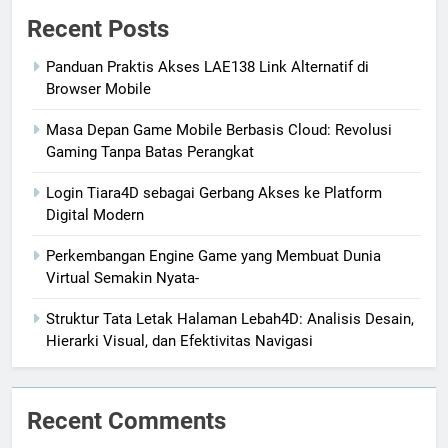
Recent Posts
Panduan Praktis Akses LAE138 Link Alternatif di
Browser Mobile
Masa Depan Game Mobile Berbasis Cloud: Revolusi
Gaming Tanpa Batas Perangkat
Login Tiara4D sebagai Gerbang Akses ke Platform
Digital Modern
Perkembangan Engine Game yang Membuat Dunia
Virtual Semakin Nyata-
Struktur Tata Letak Halaman Lebah4D: Analisis Desain,
Hierarki Visual, dan Efektivitas Navigasi
Recent Comments