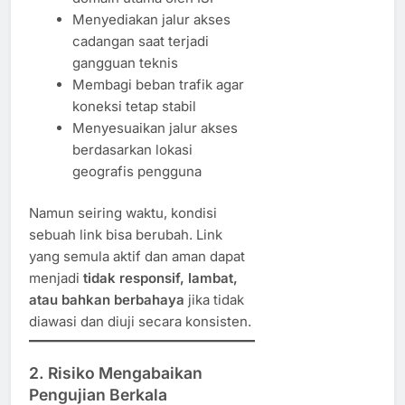
Menyediakan jalur akses
cadangan saat terjadi
gangguan teknis
Membagi beban trafik agar
koneksi tetap stabil
Menyesuaikan jalur akses
berdasarkan lokasi
geografis pengguna
Namun seiring waktu, kondisi
sebuah link bisa berubah. Link
yang semula aktif dan aman dapat
menjadi
tidak responsif, lambat,
atau bahkan berbahaya
jika tidak
diawasi dan diuji secara konsisten.
2. Risiko Mengabaikan
Pengujian Berkala