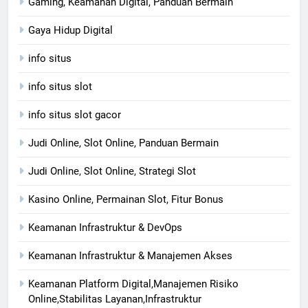
Gaming, Keamanan Digital, Panduan Bermain
Gaya Hidup Digital
info situs
info situs slot
info situs slot gacor
Judi Online, Slot Online, Panduan Bermain
Judi Online, Slot Online, Strategi Slot
Kasino Online, Permainan Slot, Fitur Bonus
Keamanan Infrastruktur & DevOps
Keamanan Infrastruktur & Manajemen Akses
Keamanan Platform Digital,Manajemen Risiko
Online,Stabilitas Layanan,Infrastruktur