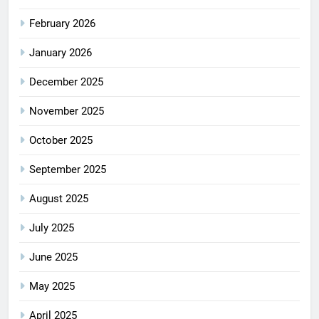
February 2026
January 2026
December 2025
November 2025
October 2025
September 2025
August 2025
July 2025
June 2025
May 2025
April 2025