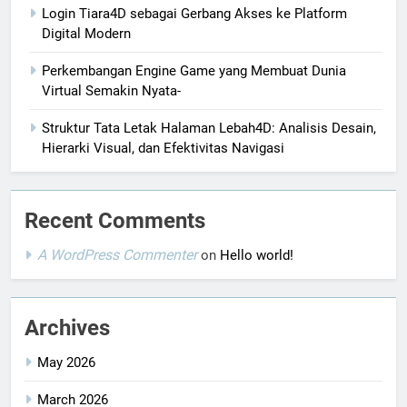
Login Tiara4D sebagai Gerbang Akses ke Platform
Digital Modern
Perkembangan Engine Game yang Membuat Dunia
Virtual Semakin Nyata-
Struktur Tata Letak Halaman Lebah4D: Analisis Desain,
Hierarki Visual, dan Efektivitas Navigasi
Recent Comments
A WordPress Commenter
on
Hello world!
Archives
May 2026
March 2026