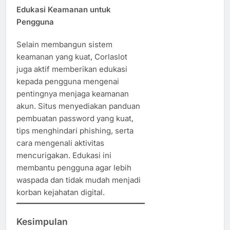
Edukasi Keamanan untuk
Pengguna
Selain membangun sistem
keamanan yang kuat, Corlaslot
juga aktif memberikan edukasi
kepada pengguna mengenai
pentingnya menjaga keamanan
akun. Situs menyediakan panduan
pembuatan password yang kuat,
tips menghindari phishing, serta
cara mengenali aktivitas
mencurigakan. Edukasi ini
membantu pengguna agar lebih
waspada dan tidak mudah menjadi
korban kejahatan digital.
Kesimpulan