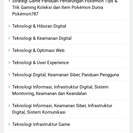
Strategi Game Panduan Pertarungan Pokémon Tips &
Trik Gaming Koleksi dan Item Pokémon Dunia
Pokémon787
Teknologi & Hiburan Digital
Teknologi & Keamanan Digital
Teknologi & Optimasi Web
Teknologi & User Experience
Teknologi Digital, Keamanan Siber, Panduan Pengguna
Teknologi Informasi, Infrastruktur Digital, Sistem
Monitoring, Keamanan dan Keandalan
Teknologi Informasi, Keamanan Siber, Infrastruktur
Digital, Sistem Komunikasi
Teknologi Infrastruktur Game