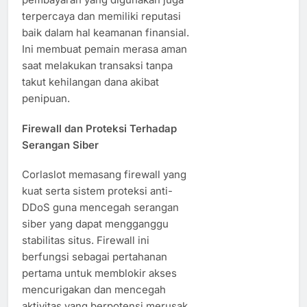
terpercaya dan memiliki reputasi
baik dalam hal keamanan finansial.
Ini membuat pemain merasa aman
saat melakukan transaksi tanpa
takut kehilangan dana akibat
penipuan.
Firewall dan Proteksi Terhadap
Serangan Siber
Corlaslot memasang firewall yang
kuat serta sistem proteksi anti-
DDoS guna mencegah serangan
siber yang dapat mengganggu
stabilitas situs. Firewall ini
berfungsi sebagai pertahanan
pertama untuk memblokir akses
mencurigakan dan mencegah
aktivitas yang berpotensi merusak