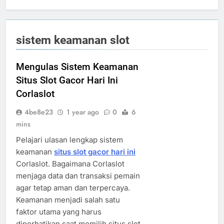
sistem keamanan slot
Mengulas Sistem Keamanan
Situs Slot Gacor Hari Ini
Corlaslot
4be8e23
1 year ago
0
6
mins
Pelajari ulasan lengkap sistem
keamanan
situs slot gacor hari ini
Corlaslot. Bagaimana Corlaslot
menjaga data dan transaksi pemain
agar tetap aman dan terpercaya.
Keamanan menjadi salah satu
faktor utama yang harus
diperhatikan saat memilih situs slot