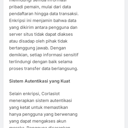
pribadi pemain, mulai dari data
pendaftaran hingga data transaksi.
Enkripsi ini menjamin bahwa data
yang dikirim antara pengguna dan
server situs tidak dapat diakses
atau disadap oleh pihak tidak
bertanggung jawab. Dengan
demikian, setiap informasi sensitif
terlindungi dengan baik selama
proses transfer data berlangsung.
Sistem Autentikasi yang Kuat
Selain enkripsi, Corlaslot
menerapkan sistem autentikasi
yang ketat untuk memastikan
hanya pengguna yang berwenang
yang dapat mengakses akun
mereka. Pengguna disarankan