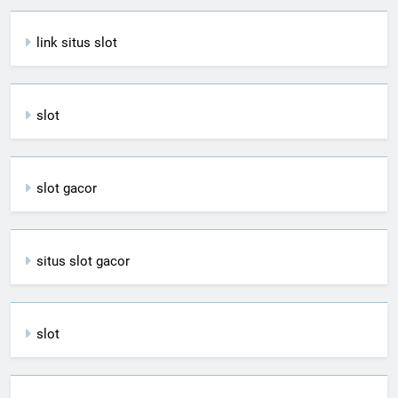
link situs slot
slot
slot gacor
situs slot gacor
slot