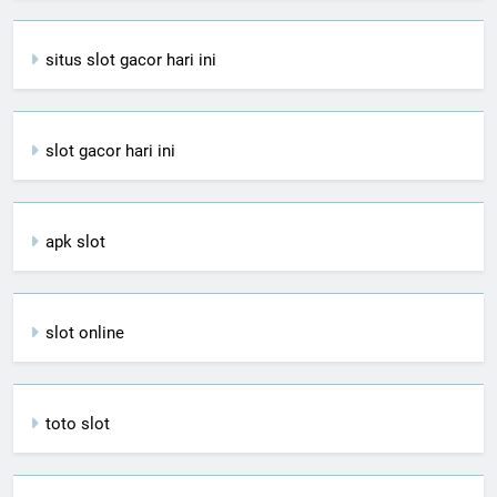
situs slot gacor hari ini
slot gacor hari ini
apk slot
slot online
toto slot