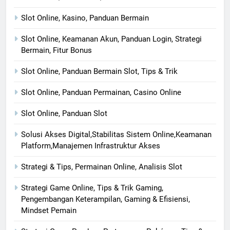
Slot Online, Kasino, Panduan Bermain
Slot Online, Keamanan Akun, Panduan Login, Strategi
Bermain, Fitur Bonus
Slot Online, Panduan Bermain Slot, Tips & Trik
Slot Online, Panduan Permainan, Casino Online
Slot Online, Panduan Slot
Solusi Akses Digital,Stabilitas Sistem Online,Keamanan
Platform,Manajemen Infrastruktur Akses
Strategi & Tips, Permainan Online, Analisis Slot
Strategi Game Online, Tips & Trik Gaming,
Pengembangan Keterampilan, Gaming & Efisiensi,
Mindset Pemain