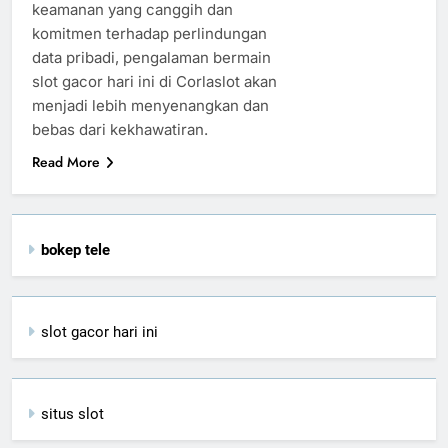
keamanan yang canggih dan
komitmen terhadap perlindungan
data pribadi, pengalaman bermain
slot gacor hari ini di Corlaslot akan
menjadi lebih menyenangkan dan
bebas dari kekhawatiran.
Read More
bokep tele
slot gacor hari ini
situs slot