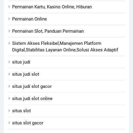
Permainan Kartu, Kasino Online, Hiburan
Permainan Online
Permainan Slot, Panduan Permainan
Sistem Akses Fleksibel,Manajemen Platform
Digital,Stabilitas Layanan Online,Solusi Akses Adaptif
situs judi
situs judi slot
situs judi slot gacor
situs judi slot online
situs slot
situs slot gacor