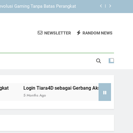
volusi Gaming Tanpa Batas Perangkat
bang Akses ke Platform Digital Modern
embuat Dunia Virtual Semakin Nyata-
NEWSLETTER
RANDOM NEWS
138 Link Alternatif di Browser Mobile
volusi Gaming Tanpa Batas Perangkat
bang Akses ke Platform Digital Modern
embuat Dunia Virtual Semakin Nyata-
gin Tiara4D sebagai Gerbang Akses ke Platform Digital Mode
Months Ago