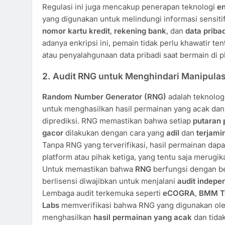
Regulasi ini juga mencakup penerapan teknologi
en
yang digunakan untuk melindungi informasi sensitif
nomor kartu kredit
,
rekening bank
, dan
data pribad
adanya enkripsi ini, pemain tidak perlu khawatir ten
atau penyalahgunaan data pribadi saat bermain di p
2. Audit RNG untuk Menghindari Manipula
Random Number Generator (RNG)
adalah teknolog
untuk menghasilkan hasil permainan yang acak dan 
diprediksi. RNG memastikan bahwa setiap
putaran
gacor
dilakukan dengan cara yang
adil
dan
terjami
Tanpa RNG yang terverifikasi, hasil permainan dapa
platform atau pihak ketiga, yang tentu saja merugi
Untuk memastikan bahwa
RNG
berfungsi dengan be
berlisensi diwajibkan untuk menjalani
audit indepe
Lembaga audit terkemuka seperti
eCOGRA
,
BMM Te
Labs
memverifikasi bahwa RNG yang digunakan oleh
menghasilkan
hasil permainan yang acak
dan tidak