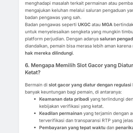
menghadapi masalah terkait permainan atau pemba
mengajukan keluhan melalui saluran pengaduan ya
badan pengawas yang sah.
Badan pengawas seperti
UKGC
atau
MGA
bertinda
untuk menyelesaikan sengketa yang mungkin timbu
platform perjudian. Dengan adanya
saluran penga
diandalkan, pemain bisa merasa lebih aman karena
hak mereka dilindungi
.
6. Mengapa Memilih Slot Gacor yang Diatu
Ketat?
Bermain di
slot gacor yang diatur dengan regulasi 
banyak keuntungan bagi pemain, di antaranya:
Keamanan data pribadi
yang terlindungi den
kebijakan verifikasi yang ketat.
Keadilan permainan
yang terjamin dengan a
terverifikasi dan transparansi RTP yang jelas
Pembayaran yang tepat waktu
dan
penarik