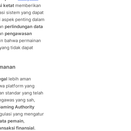
i ketat
memberikan
asi sistem yang dapat
i aspek penting dalam
dan
perlindungan data
an
pengawasan
kin bahwa permainan
yang tidak dapat
amanan
egal
lebih aman
a platform yang
n standar yang telah
engawas yang sah,
Gaming Authority
gulasi yang mengatur
ata pemain
,
ansaksi finansial
.