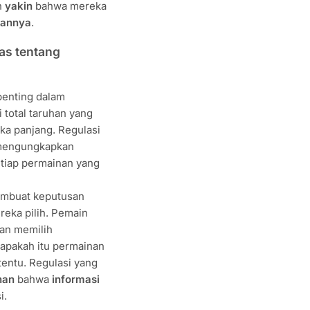
h
yakin
bahwa mereka
nannya
.
as tentang
 penting dalam
 total taruhan yang
ka panjang. Regulasi
 mengungkapkan
tiap permainan yang
embuat keputusan
reka pilih. Pemain
an memilih
apakah itu permainan
rtentu. Regulasi yang
nan
bahwa
informasi
i.