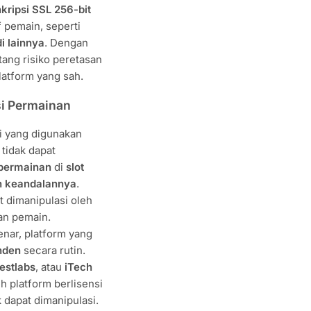
kripsi SSL 256-bit
 pemain, seperti
i lainnya
. Dengan
tang risiko peretasan
latform yang sah.
si Permainan
i yang digunakan
tidak dapat
 permainan
di
slot
n keandalannya
.
t dimanipulasi oleh
kan pemain.
nar, platform yang
nden
secara rutin.
stlabs
, atau
iTech
 platform berlisensi
 dapat dimanipulasi.